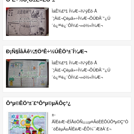
×÷ÕßËùÓÐ¡£ÔÚ±¾Õ¾Õ¹Ê¾½öÎª...
ÌáÊ¾£º1 Í¼Æ¬¾­¹ýËõ·Å
´¦Àí£¬Çëµã»÷Í¼Æ¬ÔÚÐÂ´°¿Ú
´ò¿ª²é¿´Ô­Í¼£¬»ò½«Í¼Æ¬
´æÅÌÖÁµçÄÔÖÐ²é¿´¡£2 ±¾ÊÖ³­
±¨Í¼Æ¬ÎªÍøÓÑÍÆ¼ö¶øÀ
´£¬°æÈ¨¹éÊôÔ­
Ð¡Ñ§ÎåÄê¼¶Ö²Ê÷½ÚÊÖ³­±¨Í¼Æ¬
×÷ÕßËùÓÐ¡£ÔÚ±¾Õ¾Õ¹Ê¾½öÎª...
ÌáÊ¾£º1 Í¼Æ¬¾­¹ýËõ·Å
´¦Àí£¬Çëµã»÷Í¼Æ¬ÔÚÐÂ´°¿Ú
´ò¿ª²é¿´Ô­Í¼£¬»ò½«Í¼Æ¬
´æÅÌÖÁµçÄÔÖÐ²é¿´¡£2 ±¾ÊÖ³­
±¨Í¼Æ¬ÎªÍøÓÑÍÆ¼ö¶øÀ
´£¬°æÈ¨¹éÊôÔ­
Ôªµ©ÊÖ³­±¨£ºÔªµ©µÄÔç³¿
×÷ÕßËùÓÐ¡£ÔÚ±¾Õ¾Õ¹Ê¾½öÎª...
±­
ÅÌËéÆ¬ËÍÅóÓÑ¡¡¡¡µ¤ÂóÈËÔÚÔªµ©Ç°Ò
´òËéµÄ±­ÅÌËéÆ¬ÊÕ¼¯ÆðÀ´£¬