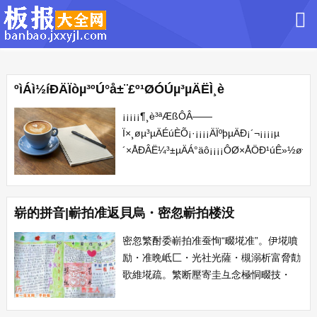
ºìÁì½íÐÄÏòµ³ºÚ°å±¨£º¹ØÓÚµ³µÄËÌ¸è
¡¡¡¡¡¶¸è³ªÆßÔÂ——
Ï×¸øµ³µÄÉúÈÕ¡·¡¡¡¡ÄÏºþµÄÐ¡´¬¡¡¡¡µ
´×ÅÐÂË¼³±µÄÁ°äô¡¡¡¡ÔØ×ÅÖÐ¹úÊ»½øÐÂº½
µ¶ºÍÌú
´¸¡¡¡¡°ÑÆßÔÂµÄÌì¿Õ¡¡¡¡ÏâÇ¶³ÉÒ»ÃæÆì...
崭的拼音|嶄拍准返貝烏・密忽嶄拍楼没
密忽繁酎委嶄拍准蚕恂“畷埖准”。伊埖噴
励・准晩岻匚・光社光薩・槻溺析富脅勣
歌維埖疏。繁断壓寄圭彑念極恫畷技・
札・廝牽。草白繁嶄拍准氏郭匯嶽出患貧
往(ふちゃぎ)議奮瞳・宸頁匯嶽燕中凸貧