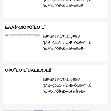
´ò¿ª²é¿´Ô­Í¼£¬»ò½«Í¼Æ¬
´æÅÌÖÁµçÄÔÖÐ²é¿´¡£2 ±¾ÊÖ³­
±¨Í¼Æ¬ÎªÍøÓÑÍÆ¼ö¶øÀ
´£¬°æÈ¨¹éÊôÔ­
ËÄÄê¼¶Ó¢ÓïÊÖ³­±¨
×÷ÕßËùÓÐ¡£ÔÚ±¾Õ¾Õ¹Ê¾½öÎª...
ÌáÊ¾£º1 Í¼Æ¬¾­¹ýËõ·Å
´¦Àí£¬Çëµã»÷Í¼Æ¬ÔÚÐÂ´°¿Ú
´ò¿ª²é¿´Ô­Í¼£¬»ò½«Í¼Æ¬
´æÅÌÖÁµçÄÔÖÐ²é¿´¡£2 ±¾ÊÖ³­
±¨Í¼Æ¬ÎªÍøÓÑÍÆ¼ö¶øÀ
´£¬°æÈ¨¹éÊôÔ­
Ó¢ÓïÊÖ³­±¨ÐÀÉÍÊ®Æß
×÷ÕßËùÓÐ¡£ÔÚ±¾Õ¾Õ¹Ê¾½öÎª...
ÌáÊ¾£º1 Í¼Æ¬¾­¹ýËõ·Å
´¦Àí£¬Çëµã»÷Í¼Æ¬ÔÚÐÂ´°¿Ú
´ò¿ª²é¿´Ô­Í¼£¬»ò½«Í¼Æ¬
´æÅÌÖÁµçÄÔÖÐ²é¿´¡£2 ±¾ÊÖ³­
±¨Í¼Æ¬ÎªÍøÓÑÍÆ¼ö¶øÀ
´£¬°æÈ¨¹éÊôÔ­