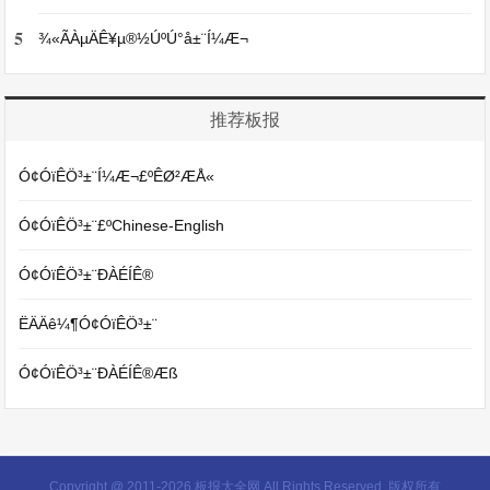
5
¾«ÃÀµÄÊ¥µ®½ÚºÚ°å±¨Í¼Æ¬
推荐板报
Ó¢ÓïÊÖ³­±¨Í¼Æ¬£ºÊØ²ÆÅ«
Ó¢ÓïÊÖ³­±¨£ºChinese-English
Ó¢ÓïÊÖ³­±¨ÐÀÉÍÊ®
ËÄÄê¼¶Ó¢ÓïÊÖ³­±¨
Ó¢ÓïÊÖ³­±¨ÐÀÉÍÊ®Æß
Copyright @ 2011-
2026 板报大全网 All Rights Reserved. 版权所有