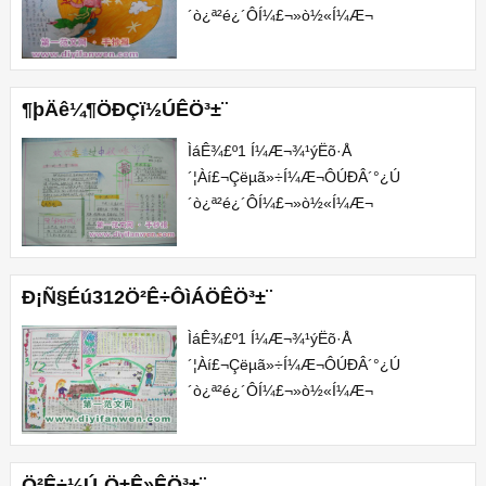
´ò¿ª²é¿´Ô­Í¼£¬»ò½«Í¼Æ¬
´æÅÌÖÁµçÄÔÖÐ²é¿´¡£2 ±¾ÊÖ³­
±¨Í¼Æ¬ÎªÍøÓÑÍÆ¼ö¶øÀ
´£¬°æÈ¨¹éÊôÔ­
¶þÄê¼¶ÖÐÇï½ÚÊÖ³­±¨
×÷ÕßËùÓÐ¡£ÔÚ±¾Õ¾Õ¹Ê¾½öÎª...
ÌáÊ¾£º1 Í¼Æ¬¾­¹ýËõ·Å
´¦Àí£¬Çëµã»÷Í¼Æ¬ÔÚÐÂ´°¿Ú
´ò¿ª²é¿´Ô­Í¼£¬»ò½«Í¼Æ¬
´æÅÌÖÁµçÄÔÖÐ²é¿´¡£2 ±¾ÊÖ³­
±¨Í¼Æ¬ÎªÍøÓÑÍÆ¼ö¶øÀ
´£¬°æÈ¨¹éÊôÔ­
Ð¡Ñ§Éú312Ö²Ê÷ÔìÁÖÊÖ³­±¨
×÷ÕßËùÓÐ¡£ÔÚ±¾Õ¾Õ¹Ê¾½öÎª...
ÌáÊ¾£º1 Í¼Æ¬¾­¹ýËõ·Å
´¦Àí£¬Çëµã»÷Í¼Æ¬ÔÚÐÂ´°¿Ú
´ò¿ª²é¿´Ô­Í¼£¬»ò½«Í¼Æ¬
´æÅÌÖÁµçÄÔÖÐ²é¿´¡£2 ±¾ÊÖ³­
±¨Í¼Æ¬ÎªÍøÓÑÍÆ¼ö¶øÀ
´£¬°æÈ¨¹éÊôÔ­
Ö²Ê÷½Ú¸Ö±Ê»­ÊÖ³­±¨