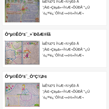
ÌáÊ¾£º1 Í¼Æ¬¾­¹ýËõ·Å
´¦Àí£¬Çëµã»÷Í¼Æ¬ÔÚÐÂ´°¿Ú
´ò¿ª²é¿´Ô­Í¼£¬»ò½«Í¼Æ¬
´æÅÌÖÁµçÄÔÖÐ²é¿´¡£2 ±¾ÊÖ³­
±¨Í¼Æ¬ÎªÍøÓÑÍÆ¼ö¶øÀ
´£¬°æÈ¨¹éÊôÔ­
Ôªµ©ÊÖ³­±¨_»¨ÐõÆ®Ïã
×÷ÕßËùÓÐ¡£ÔÚ±¾Õ¾Õ¹Ê¾½öÎª...
ÌáÊ¾£º1 Í¼Æ¬¾­¹ýËõ·Å
´¦Àí£¬Çëµã»÷Í¼Æ¬ÔÚÐÂ´°¿Ú
´ò¿ª²é¿´Ô­Í¼£¬»ò½«Í¼Æ¬
´æÅÌÖÁµçÄÔÖÐ²é¿´¡£2 ±¾ÊÖ³­
±¨Í¼Æ¬ÎªÍøÓÑÍÆ¼ö¶øÀ
´£¬°æÈ¨¹éÊôÔ­
Ôªµ©ÊÖ³­±¨_Ò°Ç¾Þ±
×÷ÕßËùÓÐ¡£ÔÚ±¾Õ¾Õ¹Ê¾½öÎª...
ÌáÊ¾£º1 Í¼Æ¬¾­¹ýËõ·Å
´¦Àí£¬Çëµã»÷Í¼Æ¬ÔÚÐÂ´°¿Ú
´ò¿ª²é¿´Ô­Í¼£¬»ò½«Í¼Æ¬
´æÅÌÖÁµçÄÔÖÐ²é¿´¡£2 ±¾ÊÖ³­