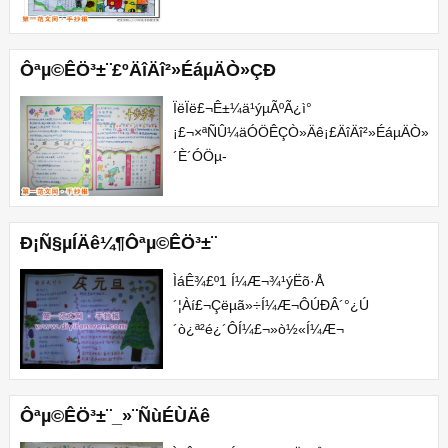
´ýÒ¹ÉîÈË¾²Ê±ÍµÍµµØËÍÖÁÅóÓÑ¼ÒµÄÃÅÇ
¡£Ôªµ©µÄÔç³¿£¬Èç¹ûË­
¼ÒÃÅÇ°¶Ñ·ÅµÄËéÆ¬Ô½...
Ôªµ©ÊÖ³­±¨£ºÄîÄî²»ÉáµÄÒ»ÇÐ
ÏëÏë£¬Ê±¼ä¹ýµÃºÃ¿ì°
¡£¬×ªÑÛ¼äÓÖÊÇÒ»Äê¡£ÄîÄî²»ÉáµÄÒ»Ç
´È´ÓÖµ­
ÍüÁË£¬Ò»Ö±Ò»Ö±ÏëÒªÍü¼ÇµÄÊÂÇé£¬Ò
´¶øÍü¼ÇÁË¡£¡¡¡¡²»¹ÜÇ°·½µÄÂ·ÉÏÃæ...
Ð¡Ñ§µÍÄê¼¶Ôªµ©ÊÖ³­±¨
ÌáÊ¾£º1 Í¼Æ¬¾­¹ýËõ·Å
´¦Àí£¬Çëµã»÷Í¼Æ¬ÔÚÐÂ´°¿Ú
´ò¿ª²é¿´Ô­Í¼£¬»ò½«Í¼Æ¬
´æÅÌÖÁµçÄÔÖÐ²é¿´¡£2 ±¾ÊÖ³­
±¨Í¼Æ¬ÎªÍøÓÑÍÆ¼ö¶øÀ
´£¬°æÈ¨¹éÊôÔ­
Ôªµ©ÊÖ³­±¨_»¨ÑùÉÙÄê
×÷ÕßËùÓÐ¡£ÔÚ±¾Õ¾Õ¹Ê¾½öÎª...