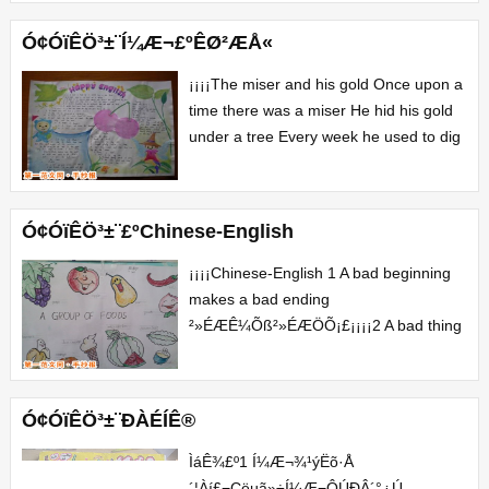
±¨Í¼Æ¬ÎªÍøÓÑÍÆ¼ö¶øÀ
´£¬°æÈ¨¹éÊôÔ­
Ó¢ÓïÊÖ³­±¨Í¼Æ¬£ºÊØ²ÆÅ«
×÷ÕßËùÓÐ¡£ÔÚ±¾Õ¾Õ¹Ê¾½öÎª...
¡¡¡¡The miser and his gold Once upon a
time there was a miser He hid his gold
under a tree Every week he used to dig
it up ¡¡¡¡One night a robber s...
Ó¢ÓïÊÖ³­±¨£ºChinese-English
¡¡¡¡Chinese-English 1 A bad beginning
makes a bad ending
²»ÉÆÊ¼Õß²»ÉÆÖÕ¡£¡¡¡¡2 A bad thing
never dies ÒÅ³ôÍòÄê¡£ 3 A bad
workman always blames his...
Ó¢ÓïÊÖ³­±¨ÐÀÉÍÊ®
ÌáÊ¾£º1 Í¼Æ¬¾­¹ýËõ·Å
´¦Àí£¬Çëµã»÷Í¼Æ¬ÔÚÐÂ´°¿Ú