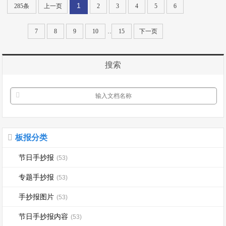
1
285条
上一页
2
3
4
5
6
×÷ÕßËùÓÐ¡£ÔÚ±¾Õ¾Õ¹Ê¾½öÎª...
..
7
8
9
10
15
下一页
搜索
板报分类
节日手抄报
(53)
专题手抄报
(53)
手抄报图片
(53)
节日手抄报内容
(53)