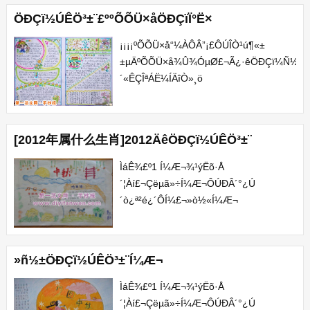
碕狭議致往。珊嗤偉采議欠没。宸嫌嶄拍
ÖÐÇï½ÚÊÖ³­±¨£ººÕÕÜ×åÖÐÇïÏ°Ë×
准返貝烏崙恬娼胆・紙鮫割諾湧箸才辛
握・斤嶄拍准議初府戟...
¡¡¡¡ºÕÕÜ×å“¼ÀÔÂ”¡£ÔÚÎÒ¹ú¶«±
±µÄºÕÕÜ×å¾Û¾ÓµØ£¬Ã¿·êÖÐÇï¼Ñ½Ú£¬
´«ÊÇÎªÁË¼ÍÄîÒ»¸ö
´ÏÃ÷¡¢ÇÚÀÍµÄºÕÕÜ×åÏ±¸¾¡£ËýÊÜ²»ÁËÆ
´ý...
[2012年属什么生肖]2012ÄêÖÐÇï½ÚÊÖ³­±¨
ÌáÊ¾£º1 Í¼Æ¬¾­¹ýËõ·Å
´¦Àí£¬Çëµã»÷Í¼Æ¬ÔÚÐÂ´°¿Ú
´ò¿ª²é¿´Ô­Í¼£¬»ò½«Í¼Æ¬
´æÅÌÖÁµçÄÔÖÐ²é¿´¡£2 ±¾ÊÖ³­
±¨Í¼Æ¬ÎªÍøÓÑÍÆ¼ö¶øÀ
´£¬°æÈ¨¹éÊôÔ­
»ñ½±ÖÐÇï½ÚÊÖ³­±¨Í¼Æ¬
×÷ÕßËùÓÐ¡£ÔÚ±¾Õ¾Õ¹Ê¾½öÎª...
ÌáÊ¾£º1 Í¼Æ¬¾­¹ýËõ·Å
´¦Àí£¬Çëµã»÷Í¼Æ¬ÔÚÐÂ´°¿Ú