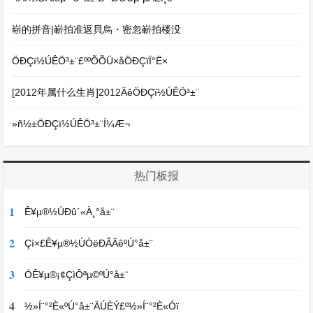
崭的拼音|嶄拍准返貝烏・密忽嶄拍楼没
ÖÐÇï½ÚÊÖ³­±¨£ººÕÕÜ×åÖÐÇïÏ°Ë×
[2012年属什么生肖]2012ÄêÖÐÇï½ÚÊÖ³­±¨
»ñ½±ÖÐÇï½ÚÊÖ³­±¨Í¼Æ¬
热门板报
1
Ê¥µ®½ÚÐû´«À¸°å±¨
2
Çì×£Ê¥µ®½ÚÓëÐÂÄêºÚ°å±¨
3
Ó­Ê¥µ®¡¢ÇìÔªµ©ºÚ°å±¨
4
½»Í¨°²È«ºÚ°å±¨ÄÚÈÝ£º½»Í¨°²È«Óï