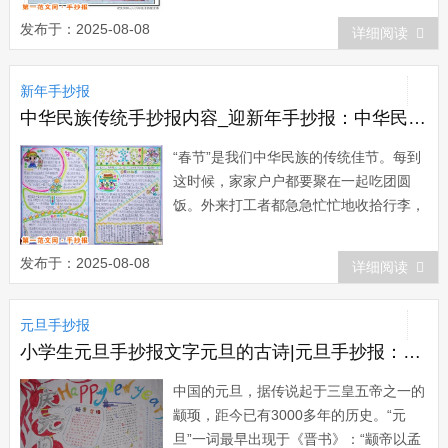
片越多，则说明他家的朋友越多，新年一
发布于：2025-08-08
详细阅读
定很幸运。妇女坐上市长椅西德人过元
旦，要表演妇女夺权的喜剧。许多地方的
新年手抄报
妇女成群结队地冲进市政府大厅，闯入市
长办公室，坐...
中华民族传统手抄报内容_迎新年手抄报：中华民族的传统佳节
“春节”是我们中华民族的传统佳节。每到
这时候，家家户户都要聚在一起吃团圆
饭。外来打工者都急急忙忙地收拾行李，
准备回家，拿着一年的工资，心中暖洋洋
的;我们小孩子，取得了好成绩，心中美
发布于：2025-08-08
详细阅读
滋滋的，等待着家长们的夸奖……大街
上、小区里、超市中，到处都洋溢着喜...
元旦手抄报
小学生元旦手抄报文字元旦的古诗|元旦手抄报：中国的元旦
中国的元旦，据传说起于三皇五帝之一的
颛顼，距今已有3000多年的历史。“元
旦”一词最早出现于《晋书》：“颛帝以孟