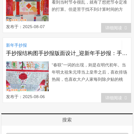
看到当时节令很乱，就有了想把节令定准
的打算。但是苦于找不到计算时间的方
法，一天，他上山砍柴累了，坐在树阴下
休息，树影的移动启发了他，他设计了一
发布于：2025-08-07
详细阅读
个测日影计天时的晷仪，测定一天的时
间，后来，山崖上的滴泉启发了他的灵
新年手抄报
感，他又动手做了一个五层漏壶，来计算
时间。天长日久...
手抄报结构图手抄报版面设计_迎新年手抄报：手抄报版面设计图
“春联”一词的出现，则是在明代初年。当
年明太祖朱元璋当上皇帝之后，喜欢排场
热闹，也喜欢大户人家每到除夕贴的桃
符，就想推广一下。在一年的除夕前他颁
布御旨，要求金陵的家家户户都要用红纸
发布于：2025-08-06
详细阅读
写成的春联贴在门框上，来迎接新春。大
年初一的早晨，朱元璋微服巡视，挨家挨
户察看春联。每当见到...
搜索