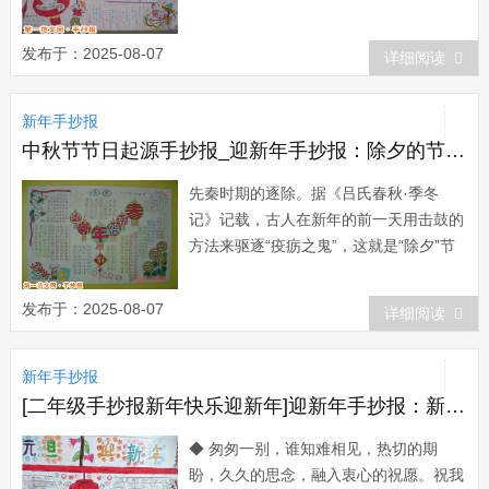
夏正月为元，其实正朔元旦之春”的诗
中。南北朝时，南朝萧子云的《介雅》诗
发布于：2025-08-07
详细阅读
中也有“四季新元旦，万寿初春朝”的记
载。...
新年手抄报
中秋节节日起源手抄报_迎新年手抄报：除夕的节日起源
先秦时期的逐除。据《吕氏春秋·季冬
记》记载，古人在新年的前一天用击鼓的
方法来驱逐“疫疬之鬼”，这就是“除夕”节
令的由来。这就是“除夕”节令的由来。据
称，最早提及“除夕”这一名称的，是西
发布于：2025-08-07
详细阅读
晋...
新年手抄报
[二年级手抄报新年快乐迎新年]迎新年手抄报：新年快乐
◆ 匆匆一别，谁知难相见，热切的期
盼，久久的思念，融入衷心的祝愿。祝我