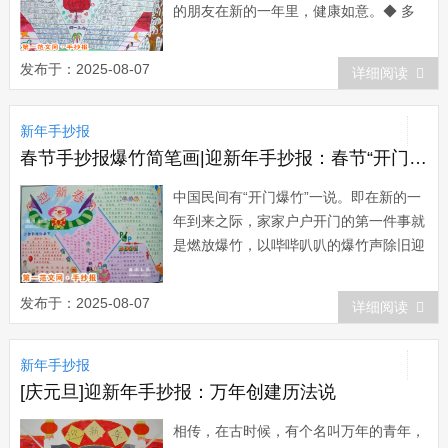
的朋友在新的一年里，健康如意。◆ 多
一份欢欣就多一份快乐就多一份如意。愿
节日的欢乐，新年的快乐，永远伴随着
发布于：2025-08-07
详细阅读
你。◆ 新年只有一天，我们的友谊永
存，敞开你的心扉，让我诚挚的友情，填
新年手抄报
满你美丽的心怀，祝你新年快乐。◆ 几
度回首，一阵阵...
春节手抄报爆竹简笔画|迎新年手抄报：春节“开门爆竹”
中国民间有“开门爆竹”一说。即在新的一
年到来之际，家家户户开门的第一件事就
是燃放爆竹，以哔哔叭叭的爆竹声除旧迎
新。爆竹是中国特产，亦称“爆仗”、“炮
仗”、“鞭炮”。其起源很早，至今已有两千
发布于：2025-08-07
详细阅读
多年的历史。...
新年手抄报
[庆元旦]迎新年手抄报：万年创建历法说
相传，在古时候，有个名叫万年的青年，