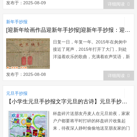
发布于：2025-08-09
详细阅读
每次都记录在竹竿上，从中得知两次泛滥
时伺之间大约相隔365天，同时还发现，
新年手抄报
当尼罗河初涨的潮头来到今天开罗城附近
的时...
[迎新年绘画作品迎新年手抄报]迎新年手抄报：迎新年手抄报
日复一日，年复一年。2015年在匆匆中
接近了尾声，2015年打开了大门，到处
洋溢着欢乐的歌曲，充满着欢声笑语，新
年娃娃送上了最衷心的祝福。回忆自己在
过去的一年里，有快乐也有悲伤。新的一
发布于：2025-08-08
详细阅读
年开始了，人们又开始踏上了一段新的旅
程。12月31日，晚上，我漫无目的的握
元旦手抄报
着遥控器，打开了电视，掉到了湖南卫
视，...
【小学生元旦手抄报文字元旦的古诗】元旦手抄报：元旦习俗文化
杯盘碎片送朋友丹麦人在元旦前夜，家家
户户都要将平时打碎的杯盘碎片收集起
来，待夜深人静时偷偷地送至朋友家的门
前。元旦的早晨，如果谁家门前堆放的碎