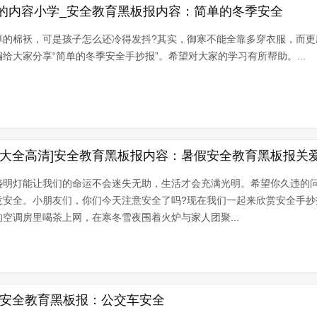
的内容小学_安全教育黑板报内容：简单的冬季安全
厚的棉袄，可是孩子怎么还冷得发抖?其实，御寒不能全靠多穿衣服，而更
给大家分享“简单的冬季安全手抄报”。希望对大家的学习有所帮助。...
片大全高清]安全教育黑板报内容：暑假安全教育黑板报关
盏明灯能让我们的命运不会迷失无助，生活才会充满光明。希望你久违的
意安全。小朋友们，你们今天注意安全了吗?现在我们一起来欣赏安全手抄
空调房里喝茶上网，在寒冬雪夜围着火炉与家人团聚...
|安全教育黑板报：公交车安全