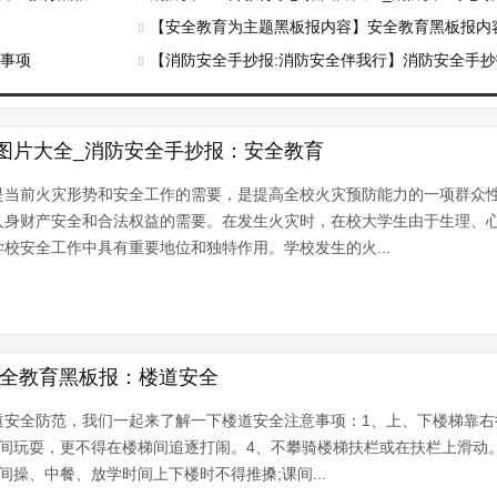
【安全教育为主题黑板报内容】安全教育黑板报内容：安全教
意事项
【消防安全手抄报:消防安全伴我行】消防安全手抄
图片大全_消防安全手抄报：安全教育
是当前火灾形势和安全工作的需要，是提高全校火灾预防能力的一项群众
人身财产安全和合法权益的需要。在发生火灾时，在校大学生由于生理、
校安全工作中具有重要地位和独特作用。学校发生的火...
安全教育黑板报：楼道安全
道安全防范，我们一起来了解一下楼道安全注意事项：1、上、下楼梯靠右
间玩耍，更不得在楼梯间追逐打闹。4、不攀骑楼梯扶栏或在扶栏上滑动
操、中餐、放学时间上下楼时不得推搡;课间...