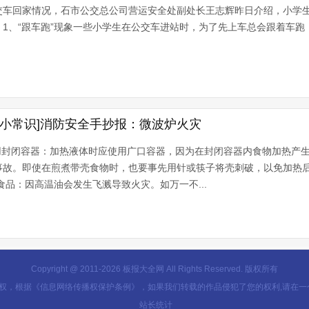
车回家情况，石市公交总公司营运安全处副处长王志辉昨日介绍，小学生
1、“跟车跑”现象一些小学生在公交车进站时，为了先上车总会跟着车跑
灾小常识]消防安全手抄报：微波炉火灾
使用封闭容器：加热液体时应使用广口容器，因为在封闭容器内食物加热产
事故。即使在煎煮带壳食物时，也要事先用针或筷子将壳刺破，以免加热
食品：因高温油会发生飞溅导致火灾。如万一不...
Copyright @ 2011-
2026 板报大全网 All Rights Reserved. 版权所有
产权，根据《信息网络传播权保护条例》，如果我们转载的作品侵犯了您的权利,请在
站长统计