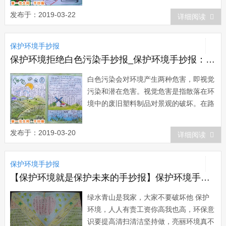
保护环境。5、带着欢乐舞步，让风沙停
发布于：2019-03-22
详细阅读
止，让小鸟起舞，让绿色腾飞。6、让风
沙不再猖狂，还地球一片绿色铺垫。7、
保护环境手抄报
让绿色在生活中洋溢，让心灵在绿色中放
飞。8...
保护环境拒绝白色污染手抄报_保护环境手抄报：白色污染
白色污染会对环境产生两种危害，即视觉
污染和潜在危害。视觉危害是指散落在环
境中的废旧塑料制品对景观的破坏。在路
旁散落的废塑料给人们的视觉带来不良刺
激，影响校园的整体美感。潜在危害是指
发布于：2019-03-20
详细阅读
废塑料制品进入自然环境后难以降解而带
来的长期的深层次环境问题。...
保护环境手抄报
【保护环境就是保护未来的手抄报】保护环境手抄报：未来无限好
绿水青山是我家，大家不要破坏他 保护
环境，人人有责工资你高我也高，环保意
识要提高清扫清洁坚持做，亮丽环境真不