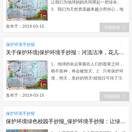
让我们为地球妈妈共同撑起一把绿伞。
3、我们为天然资源越来越少而伤心，地
球为我们破坏资源而哭泣。4、利用地球
资源是为了人类更好地生存，保护地球环
发布于：2019-03-15
详细阅读
境是人类为了生存得更久。5、保护我们
的家园，让地球充满绿色。6 、保护环
保护环境手抄报
境，有益健康。7、没有绿色，生命就没
有希望。...
关于保护环境|保护环境手抄报：河流洁净，花儿娇艳
1、地球的命运掌握在人们的股掌之间，
稍不留神，将会被毁灭。2、只有保护环
境，明天，美好的明天!就指日可待了!3、
淡水用完—南北极取，冰山用完—过滤海
水，海水用完—?!!!4、是水哺育我们，是
发布于：2019-03-15
详细阅读
空气给我们生命，是地球给我们灵魂，难
道我们要恩将仇报!5、斩断飞向天空...
保护环境手抄报
保护环境绿色校园手抄报_保护环境手抄报：让绿色腾飞