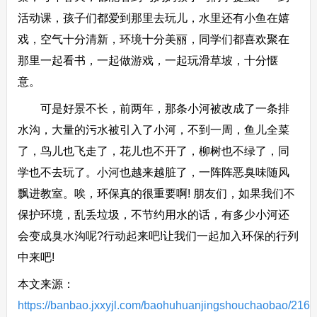
活动课，孩子们都爱到那里去玩儿，水里还有小鱼在嬉
戏，空气十分清新，环境十分美丽，同学们都喜欢聚在
那里一起看书，一起做游戏，一起玩滑草坡，十分惬
意。
可是好景不长，前两年，那条小河被改成了一条排
水沟，大量的污水被引入了小河，不到一周，鱼儿全菜
了，鸟儿也飞走了，花儿也不开了，柳树也不绿了，同
学也不去玩了。小河也越来越脏了，一阵阵恶臭味随风
飘进教室。唉，环保真的很重要啊! 朋友们，如果我们不
保护环境，乱丢垃圾，不节约用水的话，有多少小河还
会变成臭水沟呢?行动起来吧!让我们一起加入环保的行列
中来吧!
本文来源：
https://banbao.jxxyjl.com/baohuhuanjingshouchaobao/2169