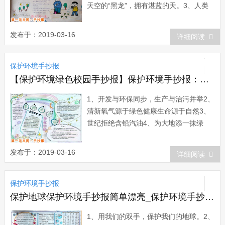
天空的“黑龙”，拥有湛蓝的天。3、人类
要生存，环境要保护4、关爱人类环境，
倡导绿色文明5、从小树立环保意识，做
发布于：2019-03-16
详细阅读
绿色人生使者。6、科技发展无限好，只
是地球太难堪。7、节约用水，请从身边
保护环境手抄报
做起。8、劝君多走...
【保护环境绿色校园手抄报】保护环境手抄报：自然的绿色，永远的选择
1、开发与环保同步，生产与治污并举2、
清新氧气源于绿色健康生命源于自然3、
世纪拒绝含铅汽油4、为大地添一抹绿
意，为世界增一份生机5、地球是我们的
母亲，我们要爱护她。6、开发与环保同
发布于：2019-03-16
详细阅读
步生产与治污并举7、少一个脚印，多一
个生命。8、小草青青，花香飘飘;青草鲜
保护环境手抄报
花，应当爱惜。9、自然的绿色，永远的
选择1...
保护地球保护环境手抄报简单漂亮_保护环境手抄报：让地球充满绿色
1、用我们的双手，保护我们的地球。2、