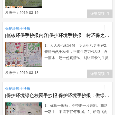
错环境联系你我他,清洁保护靠大家人人
爱环保,未来无限好青青小草有生命,请君
发布于：2019-03-19
详细阅读
足下多留情 请您绕一绕，小草笑一笑。
树木拥有绿色，地球才有脉搏。除了相
保护环境手抄报
片，什么都不要带走;除了脚印，什么都
不要留下...
[低碳环保手抄报内容]保护环境手抄报：树环保之风，迎美好明天
1、人人爱心献环保，明天生活更美好2、
善待自然千秋业，平衡生态万代功3、含
一滴水，还一份真情!4、别让可爱的生灵
在我们这一代人手中消失。5、捡起一张
废纸，就是消除一份污染。6、让花儿含
发布于：2019-03-18
详细阅读
笑，让草儿传情，让心儿绽放。7、保护
生态环境，实现持续发展8、我是白雪公
保护环境手抄报
主，请不要把我变成灰姑娘。9、树环保
之风...
[保护环境绿色校园手抄报]保护环境手抄报：做绿色人生使者
1、你挥一挥袖，不带走一片云彩。我动
一动手，不留下任何纸屑。2、斩断飞向