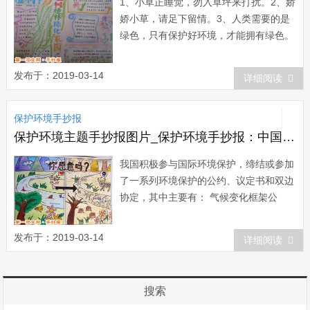
1、小草正睡觉，勿入草坪来打扰。2、娇
娇小草，请足下留情。3、人类需要的是
绿色，只有保护好环境，才能拥有绿色。
4、为了这一代和将来的世世代代，必须
保护环境。5、带着欢乐舞步，让风沙停
发布于：2019-03-14
详细阅读
止，让小鸟起舞，让绿色腾飞。6、让风
沙不再猖狂，还地球一片绿色铺垫。7、
保护环境手抄报
让绿色在生活中洋溢，让心灵在绿色中放
飞。8...
保护环境主题手抄报图片_保护环境手抄报：中国环境保护面临的问题
我国积极参与国际环境保护，缔结或参加
了一系列环境保护的公约、议定书和双边
协定，其中主要有： 气候变化框架公
约，保护臭氧层维也纳公约，关于消耗臭
氧层物质的蒙特利尔议定书及该议定书的
发布于：2019-03-14
详细阅读
修正; 生物多样性公约，濒危野生动植物
物种国际贸易公约，关于特别是水禽生境
的国际重要湿地公约及其该公约的修正。
搜索
东南亚及...