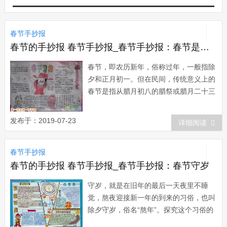
春节手抄报
春节的手抄报 春节手抄报_春节手抄报：春节是什么
春节，即农历新年，俗称过年，一般指除
夕和正月初一。但在民间，传统意义上的
春节是指从腊月初八的腊祭或腊月二十三
或二十四的祭灶，一直到正月十五，其中
以除夕和正月初一为高潮。春节历史悠
发布于：2019-07-23
详细阅读
久，起源于殷商时期年头岁尾的祭神祭祖
活动。在春节期间，中国的汉族和很多少
春节手抄报
数民族都要举行各种活动以示庆祝。这些
活动均以祭...
春节的手抄报 春节手抄报_春节手抄报：春节守岁
守岁，就是在旧年的最后一天夜里不睡
觉，熬夜迎接新一年的到来的习俗，也叫
除夕守岁，俗名“熬年”。探究这个习俗的
来历，在民间流传着一个有趣的故事：太