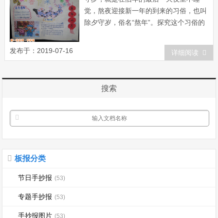
觉，熬夜迎接新一年的到来的习俗，也叫
除夕守岁，俗名“熬年”。探究这个习俗的
来历，在民间流传着一个有趣的故事：太
古时期，有一种凶猛的怪兽，散居在深山
发布于：2019-07-16
详细阅读
密林中，人们管它们叫“年”。它的形貌狰
狞，生性凶残，专食飞禽走兽、鳞...
搜索
板报分类
节日手抄报
(53)
专题手抄报
(53)
手抄报图片
(53)