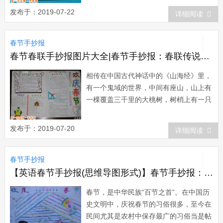
古时期，有一种凶猛的怪兽，散居在深山
发布于：2019-07-22
详细阅读
密林中，人们管它们叫“年”。它的形貌狰
狞，生性凶残，专食飞禽走兽、鳞...
春节手抄报
春节春联手抄报图片大全|春节手抄报：春联传说与发展
相传在中国古代神话中的《山海经》里，
有一个鬼域的世界，中间有座山，山上有
一棵覆盖三千里的大桃树，树梢上有一只
金鸡。每当清晨金鸡长鸣的时候，夜晚出
去游荡的鬼魂必赶回鬼域。鬼域的大门坐
发布于：2019-07-20
详细阅读
落在桃树的东北，门边站着两个神人，名
叫神荼、郁垒。如果鬼魂在夜间干了伤天
春节手抄报
害理的事情，神荼、郁垒就会立即发现并
将它捉住...
【英语春节手抄报(思维导图形式)】春节手抄报：春联的形式
春节，是中华民族“百节之首”。在中国历
史文明中，庆祝春节的习俗很多，至今在
民间尤其是农村中保存最广的习俗当是帖