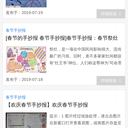
春联和贴门神。贴春联，是民间庆祝春节
的第一件事情。每当春节将近的时候，家
发布于：2019-07-19
详细阅读
家户户都在大门两边贴上崭新的春联，红
底黑字，稳重而鲜艳。表达一家一户对新
春节手抄报
年的美好愿望，诸如...
[春节的手抄报 春节手抄报]春节手抄报：春节祭灶
祭灶，是一项在中国民间影响很大、流传
极广的习俗。旧时，差不多家家灶间都设
有“灶王爷”神位。人们称这尊神为“司命菩
萨”或“灶君司命”，传说他是玉皇大帝封
的“九天东厨司命灶王府君”，负责管理各
发布于：2019-07-18
详细阅读
家的灶火，被...
春节手抄报
【欢庆春节手抄报】欢庆春节手抄报
提示：1 图片经过缩放处理，请点击图片
在新窗口打开查看原图，或将图片存盘至