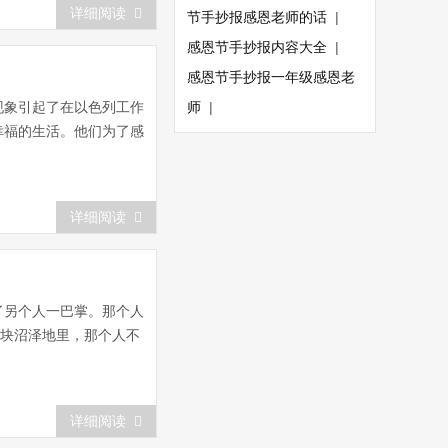
详细阅读
节手抄报感恩老师的话
|
感恩节手抄报内容大全
|
感恩节手抄报一年级感恩老
现象引起了在以色列工作
师
|
幸福的生活。他们为了感
详细阅读
了另个人一巴掌。那个人
一块沼泽地里，那个人不
详细阅读