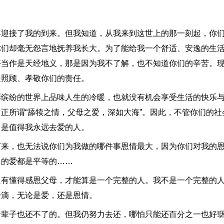
接了我的到来。但我知道，从我来到这世上的那一刻起，你们
你们却毫无怨言地抚养我长大。为了能给我一个舒适、安逸的生
好当作是天经地义，那是因为我不了解，也不知道你们的辛苦。
起照顾、孝敬你们的责任。
纷的世界上品味人生的冷暖，也就没有机会享受生活的快乐与
正所谓“舔犊之情，父母之爱，深如大海”。因此，不管你们的社
，是值得我永远去爱的人。
，也无法说你们为我做的哪件事恩情最大，因为你们对我的恩
出的爱都是平等的……
懂得感恩父母，才能算是一个完整的人。我不是一个完整的人
一滴，无论是爱，还是恩情。
子也还不了的。但我仍努力去还，哪怕只能还百分之一也好!