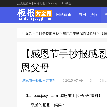
江夏教育网
|
网站地图
|
SiteMap
|
TAG聚合
网站首页
节日手抄报
首页
>
节日手抄报内容
>
感恩节手抄报内容资料
>
【感
【感恩节手抄报感恩
恩父母
感恩节手抄报内容资料
2025-07-09
网
【banbao.jxxyjl.com--感恩节手抄报内容资料】
敬爱的爸爸、妈妈：