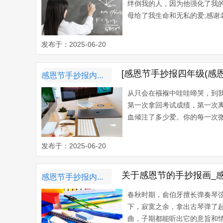
绊倒我的人，因为他强化了我的
母给了我生命和无私的爱;感谢老
发布于：2025-06-20
[感恩节手抄报四年级(感
感恩节手抄报内容资料
从只会在襁褓中哇哇啼哭，到
第一次拿回考试成绩，第一次
血倾注了多少爱。你的每一次微
发布于：2025-06-20
关于感恩节的手抄报画_
感恩节手抄报内容资料
春秋时期，俞伯牙擅长弹奏琴弦
下，寂寞之余，拿出古琴弹了起
曲，子期都能听出它的意旨和情趣