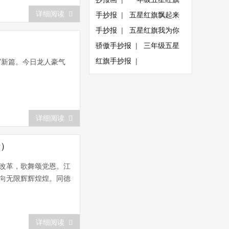
详细阅读
手抄报
|
五星红旗飘起来
手抄报
|
五星红旗我为你
骄傲手抄报
|
三年级五星
红旗手抄报
|
写新篇。今日龙人豪气
详细阅读
十）
赞改革，歌舞颂党恩。江
跃向无限辉辉煌煌。同德
详细阅读