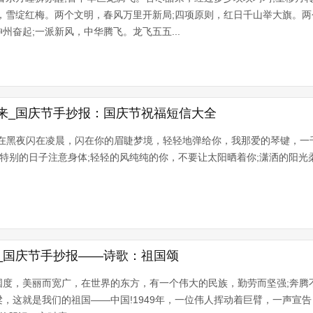
，雪绽红梅。两个文明，春风万里开新局;四项原则，红日千山举大旗。两
州奋起;一派新风，中华腾飞。龙飞五五...
来_国庆节手抄报：国庆节祝福短信大全
闪在黑夜闪在凌晨，闪在你的眉睫梦境，轻轻地弹给你，我那爱的琴键，一
，特别的日子注意身体;轻轻的风纯纯的你，不要让太阳晒着你;潇洒的阳光
_国庆节手抄报——诗歌：祖国颂
国度，美丽而宽广，在世界的东方，有一个伟大的民族，勤劳而坚强;奔腾
，这就是我们的祖国——中国!1949年，一位伟人挥动着巨臂，一声宣