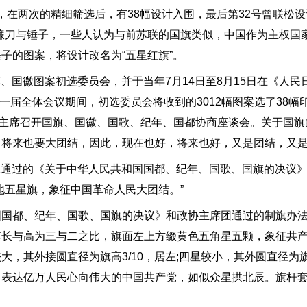
，在两次的精细筛选后，有38幅设计入围，最后第32号曾联松设
镰刀与锤子，一些人认为与前苏联的国旗类似，中国作为主权国
子的图案，将设计改名为“五星红旗”。
、国徽图案初选委员会，并于当年7月14日至8月15日在《人民
第一届全体会议期间，初选委员会将收到的3012幅图案选了38幅
东主席召开国旗、国徽、国歌、纪年、国都协商座谈会。关于国旗
，将来也要大团结，因此，现在也好，将来也好，又是团结，又
上通过的《关于中华人民共和国国都、纪年、国歌、国旗的决议
地五星旗，象征中国革命人民大团结。”
都、纪年、国歌、国旗的决议》和政协主席团通过的制旗办法
其长与高为三与二之比，旗面左上方缀黄色五角星五颗，象征共
，其外接圆直径为旗高3/10，居左;四星较小，其外圆直径为旗高
，表达亿万人民心向伟大的中国共产党，如似众星拱北辰。旗杆