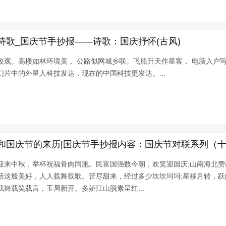
诗歌_国庆节手抄报——诗歌：国庆抒怀(古风)
改观。高楼如林环境美， 公路似网城乡联。飞船升天作星客， 电脑入户
幻片中的外星人科技发达，现在的中国科技更发达。...
和国庆节的来历|国庆节手抄报内容：国庆节对联系列（
迎来中秋，举杯祝福骨肉同胞。民富国强数今朝，欢笑迎国庆;山南海北
活这般美好，人人载舞载歌。苦尽甜来，经过多少坎坎坷坷;星移月转，
载舞载笑载言，玉局新开。多娇江山脱素呈红...