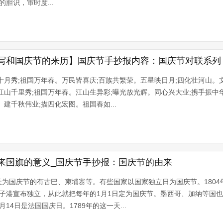
的胆识，审时度...
写和国庆节的来历】国庆节手抄报内容：国庆节对联系列
十月秀;祖国万年春。万民皆喜庆;百族共繁荣。五星映日月;四化壮河山。
江山千里秀;祖国万年春。江山生异彩;曝光放光辉。同心兴大业;携手振中
建千秋伟业;描四化宏图。祖国春如...
来国旗的意义_国庆节手抄报：国庆节的由来
为国庆节的有古巴、柬埔寨等。有些国家以国家独立日为国庆节。1804
子港宣布独立，从此就把每年的1月1日定为国庆节。墨西哥、加纳等国
14日是法国国庆日。1789年的这一天...