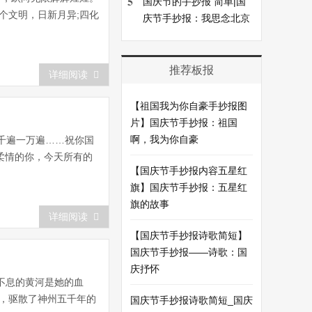
5
国庆节的手抄报 简单|国
个文明，日新月异;四化
庆节手抄报：我思念北京
推荐板报
详细阅读
【祖国我为你自豪手抄报图
片】国庆节手抄报：祖国
啊，我为你自豪
千遍一万遍……祝你国
柔情的你，今天所有的
【国庆节手抄报内容五星红
旗】国庆节手抄报：五星红
旗的故事
详细阅读
【国庆节手抄报诗歌简短】
国庆节手抄报——诗歌：国
庆抒怀
不息的黄河是她的血
告，驱散了神州五千年的
国庆节手抄报诗歌简短_国庆