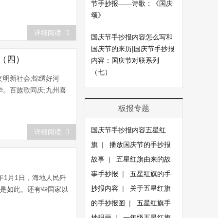
节手抄报——诗歌：《国庆
颂》
详细阅读
国庆节手抄报内容怎么写和
国庆节的来历|国庆节手抄报
（四）
内容：国庆节对联系列
（七）
文明新社会;锦绣好河
华。百族歌同庆;九州喜
板报专题
国庆节手抄报内容五星红
详细阅读
旗
|
播放国庆节的手抄报
故事
|
五星红旗由来的故
事手抄报
|
五星红旗的手
年1月1日，海地人民歼
抄报内容
|
关于五星红旗
也是如此。还有些国家以
的手抄报图
|
五星红旗手
抄报画
|
一年级五星红旗