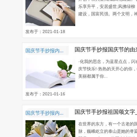
乐享升平，安居盛世;风拂绿柳
建设，国富民强。两个文明，神
发布于：2021-01-18
国庆节手抄报国庆节的由
国庆节手抄报内容资料
·化我的思念，为蓝星点点，
庆节快乐!·热热的天开心的你
美丽都属于你...
发布于：2021-01-16
国庆节手抄报祖国颂文字
国庆节手抄报内容资料
在世界的东方，有一个古老的
脉，巍峨屹立的泰山是她的脊梁