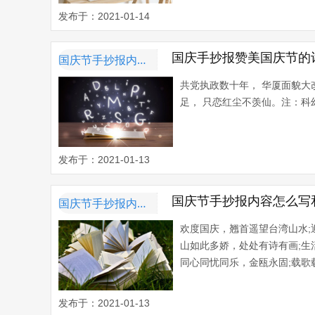
发布于：2021-01-14
国庆手抄报赞美国庆节的
国庆节手抄报内容资料
共党执政数十年， 华厦面貌大
足， 只恋红尘不羡仙。注：科
发布于：2021-01-13
国庆节手抄报内容怎么写
国庆节手抄报内容资料
欢度国庆，翘首遥望台湾山水;
山如此多娇，处处有诗有画;生
同心同忧同乐，金瓯永固;载歌
发布于：2021-01-13