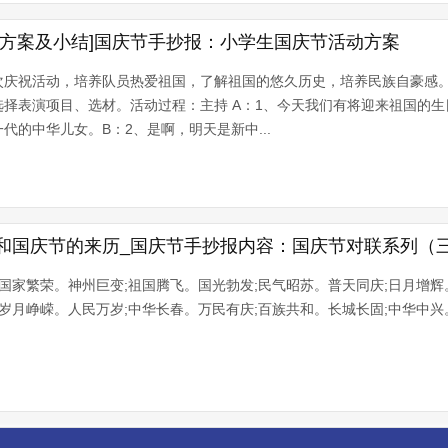
动方案及小结]国庆节手抄报：小学生国庆节活动方案
次庆祝活动，培养队员热爱祖国，了解祖国的悠久历史，培养民族自豪感
择表演项目、选材。活动过程：主持 A：1、今天我们有将迎来祖国的生日
代的中华儿女。B：2、是啊，明天是新中...
和国庆节的来历_国庆节手抄报内容：国庆节对联系列（
;国家繁荣。神州巨变;祖国腾飞。国光勃发;民气昭苏。普天同庆;日月增辉
;岁月峥嵘。人民万岁;中华长春。万民有庆;百族共和。长城长固;中华中兴