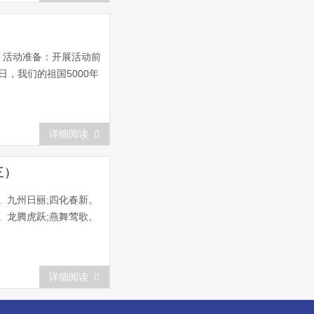
。活动准备：开展活动前
，我们的祖国5000年
详细阅读
三）
。九州日丽;四化春新。
。龙腾虎跃;燕舞莺歌。
详细阅读