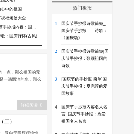
《国庆颂》
热门板报
响心中的祖国
节祝福短信大全
1
国庆节手抄报诗歌简短_
国庆节对联系列（四）
国庆节手抄报——诗歌：
歌：国庆抒怀(古风)
《国庆颂》
2
国庆节手抄报诗歌简短|国
庆节手抄报：歌颂祖国的
诗歌
的一点，那么祖国的无
3
[国庆节的手抄报 简单]国
只是一滴飘泊的水，那么
庆节手抄报：夏完淳的爱
国故事
详细阅读
4
国庆节手抄报内容名人名
言_国庆节手抄报：热爱
（二）
祖国名人名言
转，跃向无限辉辉煌煌。