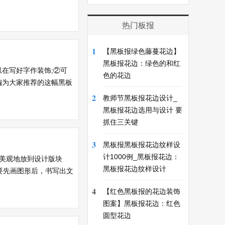
热门板报
1
【黑板报绿色藤蔓花边】
黑板报花边：绿色的和红
在写好字作装饰;②可
色的花边
编为大家推荐的这幅黑板
2
教师节黑板报花边设计_
黑板报花边选用与设计 要
抓住三关键
3
黑板报黑板报花边纹样设
计1000例_黑板报花边：
美观地放到设计版块
黑板报花边纹样设计
要先画图形后，书写出文
4
【红色黑板报的花边装饰
图案】黑板报花边：红色
圆型花边