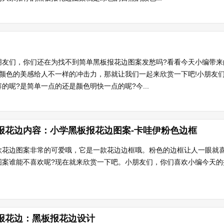
朋友们，你们还在为找不到简单黑板报花边图案发愁吗?看看今天小编带来
?颜色的美感给人不一样的冲击力，那就让我们一起来欣赏一下吧!小朋友
的呢?是简单一点的还是颜色明快一点的呢?今...
报花边内容：小学黑板报花边图案-卡哇伊粉色边框
款花边图案非常的可爱哦，它是一款花边边框哦。粉色的边框让人一眼就
图案谁能不喜欢呢?现在就来欣赏一下吧。小朋友们，你们喜欢小编今天的
报花边：黑板报花边设计