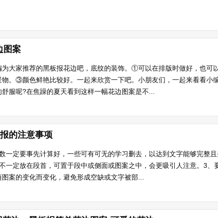
边图案
编为大家推荐的黑板报花边吧，底纹的装饰。①可以在排版时做好，也可以
景物。③颜色鲜艳比较好。一起来欣赏一下吧。小朋友们，一起来看看小
舒服呢?在焦躁的夏天看到这样一幅花边图案是不...
板报的注意事项
字数一定要事先计算好，一些可有可无的学习删去，以达到文字能够完整且
且不一定放在段首，可置于段中或侧面或图案之中，会更吸引人注意。3、
图案的变化而变化，避免形成空缺或文字被部...