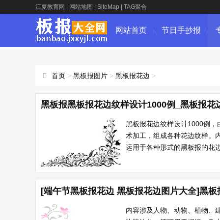
江夏教育网
|
网站地图
|
SiteMap
|
TAG聚合
网站首页
节日手抄报
首页
>
黑板报图片
>
黑板报花边
>
黑板报黑板报花边纹样设计1000例_黑板报
黑板报花边纹样设计1000例，
术加工，组成各种花边纹样。
运用于各种形式的黑板报的花边
[端午节黑板报花边 黑板报花边图片大全]黑
内容涉及人物、动物、植物、