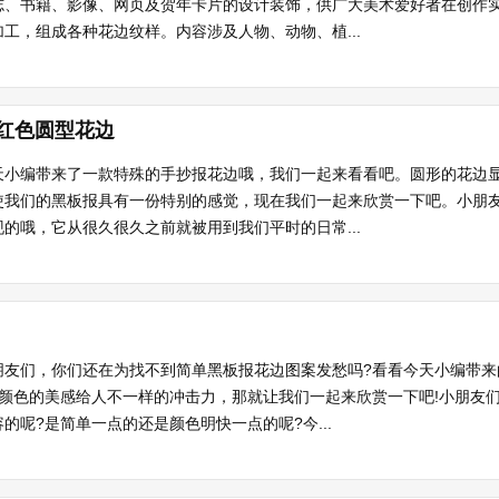
志、书籍、影像、网页及贺年卡片的设计装饰，供广大美术爱好者在创作
工，组成各种花边纹样。内容涉及人物、动物、植...
红色圆型花边
天小编带来了一款特殊的手抄报花边哦，我们一起来看看吧。圆形的花边
使我们的黑板报具有一份特别的感觉，现在我们一起来欣赏一下吧。小朋友
的哦，它从很久很久之前就被用到我们平时的日常...
朋友们，你们还在为找不到简单黑板报花边图案发愁吗?看看今天小编带来
?颜色的美感给人不一样的冲击力，那就让我们一起来欣赏一下吧!小朋友
的呢?是简单一点的还是颜色明快一点的呢?今...