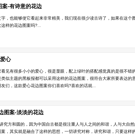
图案-有诗意的花边
文字，也能够使它看起来非常精美，我们现在很少读古诗了，如果在这个
样的花边图案吗?...
色爱心
家看见有很多小小的爱心，很是显眼，配上绿叶的搭配感觉真的是很不错
是类似主题的黑板报都可以采用这样的花边图案，很符合大家所要表达的
友们，这款爱心花边图案你们喜欢吗?喜欢的话就...
边图案-淡淡的花边
很讲究方和圆的，因为中国自古都是很注重人与人之间的和谐，人与大自然
图案，其实就是融合了这样的思想，一切讲究对称，讲究和谐，只要这样