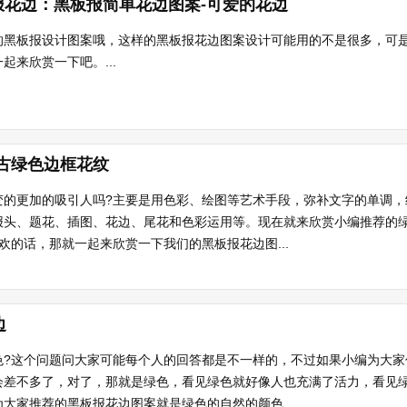
报花边：黑板报简单花边图案-可爱的花边
的黑板报设计图案哦，这样的黑板报花边图案设计可能用的不是很多，可
起来欣赏一下吧。...
复古绿色边框花纹
变的更加的吸引人吗?主要是用色彩、绘图等艺术手段，弥补文字的单调，
报头、题花、插图、花边、尾花和色彩运用等。现在就来欣赏小编推荐的
欢的话，那就一起来欣赏一下我们的黑板报花边图...
边
色?这个问题问大家可能每个人的回答都是不一样的，不过如果小编为大家
会差不多了，对了，那就是绿色，看见绿色就好像人也充满了活力，看见
大家推荐的黑板报花边图案就是绿色的自然的颜色...