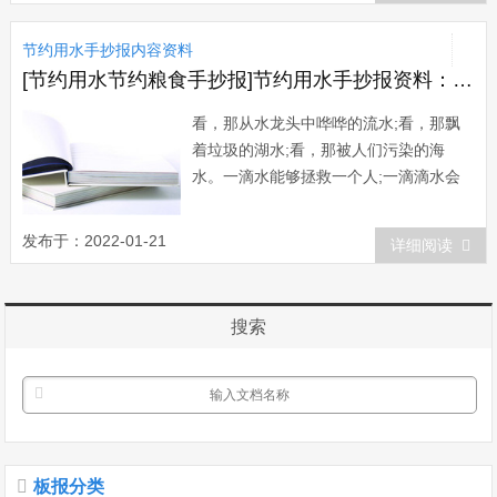
年英国科学家卡文迪许用实验才证明水不
节约用水手抄报内容资料
是元素，是由两种气体化合而成的产物。
18...
[节约用水节约粮食手抄报]节约用水手抄报资料：节约水资源
看，那从水龙头中哗哗的流水;看，那飘
着垃圾的湖水;看，那被人们污染的海
水。一滴水能够拯救一个人;一滴滴水会
支援全世界。虽然我们只是一名小学生，
但我们也要节约用水。从生活中的一点一
发布于：2022-01-21
详细阅读
滴做起：洗完米的水可以浇花;洗完衣服
的水可以洗拖布，然后冲厕所;洗完水的
手可以洗袜子。看到水龙头里的水哗哗的
搜索
流着，我们...
板报分类