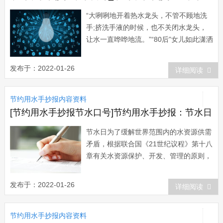
“大咧咧地开着热水龙头，不管不顾地洗
手;挤洗手液的时候，也不关闭水龙头，
让水一直哗哗地流。”“80后”女儿如此潇洒
地用水，让家住北京市海淀区某小区的刘
项心疼得直摇头：“水多宝贵啊，这么浪
发布于：2022-01-26
详细阅读
费真不应该!再说小区供应的热水也不便
宜，12元1吨...
节约用水手抄报内容资料
[节约用水手抄报节水口号]节约用水手抄报：节水日
节水日为了缓解世界范围内的水资源供需
矛盾，根据联合国《21世纪议程》第十八
章有关水资源保护、开发、管理的原则，
1993年1月18日，联合国第四十七次大会
通过了193号决议，决定从1993年开始，
发布于：2022-01-26
详细阅读
确定每年的3月22日为“世界水日”。决议
提请各国政府根据自己的国情，在这一天
节约用水手抄报内容资料
举...