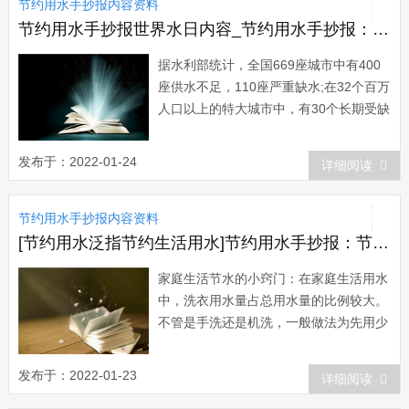
节约用水手抄报内容资料
用水。第四条国家鼓励城市节约用水科学
技术...
节约用水手抄报世界水日内容_节约用水手抄报：世界水日
据水利部统计，全国669座城市中有400
座供水不足，110座严重缺水;在32个百万
人口以上的特大城市中，有30个长期受缺
水困扰。在46个重点城市中，45 6%水质
较差，14个沿海开放城市中有9个严重缺
发布于：2022-01-24
详细阅读
水。北京、天津、青岛、大连等城市缺水
最为严重 水危机已经是全球性的事实。
节约用水手抄报内容资料
无数有识之士为此忧心忡...
[节约用水泛指节约生活用水]节约用水手抄报：节约生活用水的方法
家庭生活节水的小窍门：在家庭生活用水
中，洗衣用水量占总用水量的比例较大。
不管是手洗还是机洗，一般做法为先用少
量水加洗涤剂(肥皂 洗衣粉等)洗去污渍，
再用清水漂洗若干次，用水量主要发生在
发布于：2022-01-23
详细阅读
漂洗阶段，为了在漂洗过程中达到既干净