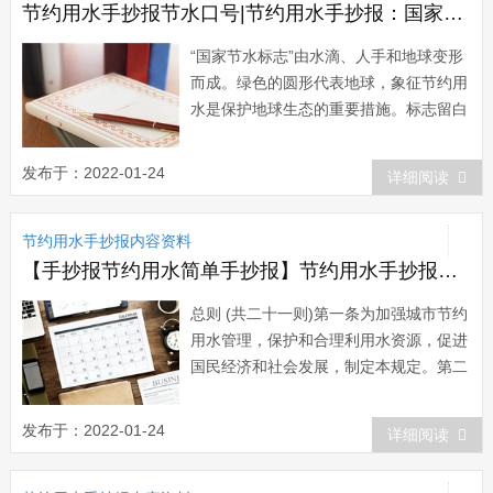
节约用水手抄报节水口号|节约用水手抄报：国家节水标志
“国家节水标志”由水滴、人手和地球变形
而成。绿色的圆形代表地球，象征节约用
水是保护地球生态的重要措施。标志留白
部分像一只手托起一滴水，手是拼音字母
JS的变形，寓意节水，表示节水需要公众
发布于：2022-01-24
详细阅读
参与，鼓励人们从我做起，人人动手节约
每一滴水;手又像一条蜿蜒的河流，象征
节约用水手抄报内容资料
滴水汇成江河。为...
【手抄报节约用水简单手抄报】节约用水手抄报：城市节约用水规定
总则 (共二十一则)第一条为加强城市节约
用水管理，保护和合理利用水资源，促进
国民经济和社会发展，制定本规定。第二
条本规定适用于城市规划区内节约用水的
管理工作。在城市规划区内使用公共供水
发布于：2022-01-24
详细阅读
和自建设施供水的单位和个人，必须遵守
本规定。第三条城市实行计划用水和节约