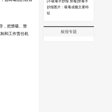
[不吸毒手抄报 禁毒]禁毒手
抄报图片：吸毒成瘾主要特
征
导，把禁吸、禁
板报专题
机制和工作责任机