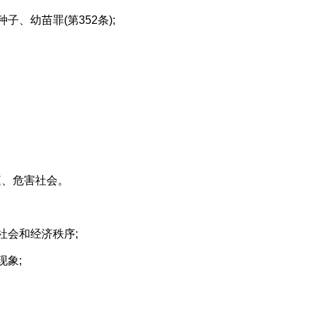
幼苗罪(第352条);
。
、危害社会。
会和经济秩序;
象;