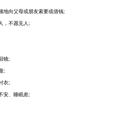
地向父母或朋友索要或借钱;
，不愿见人;
镜;
;
衣;
安、睡眠差;