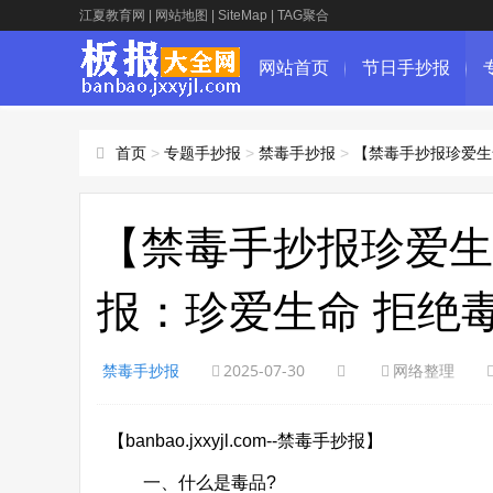
江夏教育网
|
网站地图
|
SiteMap
|
TAG聚合
网站首页
节日手抄报
首页
>
专题手抄报
>
禁毒手抄报
>
【禁毒手抄报珍爱生
【禁毒手抄报珍爱生
报：珍爱生命 拒绝
禁毒手抄报
2025-07-30
网络整理
【banbao.jxxyjl.com--禁毒手抄报】
一、什么是毒品?