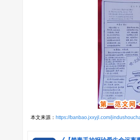
本文来源：
https://banbao.jxxyjl.com/jindushouc