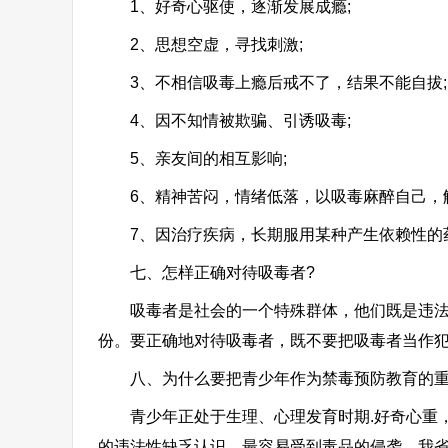
1、好奇心驱使，逐渐发展成瘾;
2、思想空虚，寻找刺激;
3、不相信吸毒上瘾后戒不了，结果不能自拔;
4、因不知情被欺骗、引诱吸毒;
5、亲友间的相互影响;
6、精神苦闷，情绪低落，以吸毒麻醉自己，解
7、因治疗疾病，长期服用某种产生依赖性的
七、怎样正确对待吸毒者?
吸毒者是社会的一个特殊群体，他们既是违法者
份。要正确地对待吸毒者，既不要把吸毒者当作
八、为什么要把青少年作为禁毒预防教育的重
青少年正处于生理、心理发育时期.好奇心重，
的违法性缺乏认识，最容易受到毒品的侵袭。我省