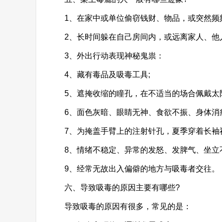
1、在家中或单位偷窃钱财、物品，或突然频频
2、长时间躲在自己房间内，或远离家人、他人
3、外出行动表现神秘鬼祟：
4、藏有毒品及吸毒工具;
5、遮掩收缩的瞳孔，在不适当的场合佩戴太阳
6、面色灰暗、眼睛无神、食欲不振、身体消瘦
7、为掩盖手臂上的注射针孔，夏季穿着长袖衬
8、情绪不稳定、异常的发怒、发脾气、坐立不
9、经常无故出入偏僻的地方与吸毒者交往。
六、导致吸毒的原因主要有哪些?
导致吸毒的原因有很多，常见的是：