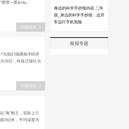
一星&rdq...
身边的科学手抄报内容 二年
级_身边的科学手抄报：边开
车边打手机危险
详细阅读
板报专题
?当我们强调海洋经济
月28日，科技日报社与
详细阅读
以“海”称之，实际上只
面392米，平均深度为