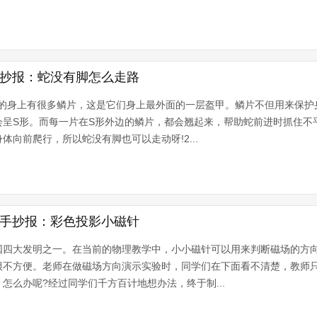
手抄报：蛇没有脚怎么走路
蛇的身上有很多鳞片，这是它们身上最外面的一层盔甲。鳞片不但用来保护
会呈S形。而每一片在S形外边的鳞片，都会翘起来，帮助蛇前进时抓住不
向前爬行，所以蛇没有脚也可以走动呀!2...
技手抄报：彩色投影小磁针
国四大发明之一。在当前的物理教学中，小小磁针可以用来判断磁场的方
很不方便。老师在做磁场方向演示实验时，同学们在下面看不清楚，教师
怎么办呢?经过同学们千方百计地想办法，终于制...