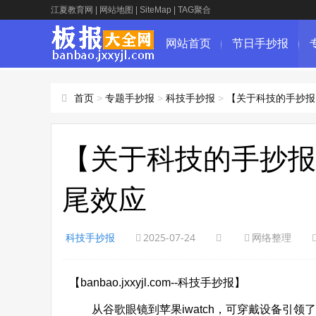
江夏教育网
|
网站地图
|
SiteMap
|
TAG聚合
网站首页
节日手抄报
首页
>
专题手抄报
>
科技手抄报
>
【关于科技的手抄报
【关于科技的手抄报
尾效应
科技手抄报
2025-07-24
网络整理
【banbao.jxxyjl.com--科技手抄报】
从谷歌眼镜到苹果iwatch，可穿戴设备引领