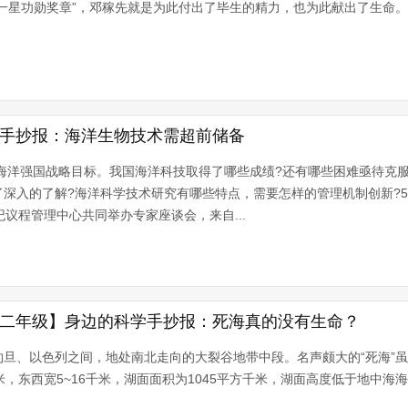
星功勋奖章”，邓稼先就是为此付出了毕生的精力，也为此献出了生命。“两弹
技手抄报：海洋生物技术需超前储备
海洋强国战略目标。我国海洋科技取得了哪些成绩?还有哪些困难亟待克服
深入的了解?海洋科学技术研究有哪些特点，需要怎样的管理机制创新?5
纪议程管理中心共同举办专家座谈会，来自...
 二年级】身边的科学手抄报：死海真的没有生命？
旦、以色列之间，地处南北走向的大裂谷地带中段。名声颇大的“死海”虽
，东西宽5~16千米，湖面面积为1045平方千米，湖面高度低于地中海海