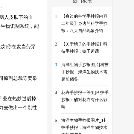
热门板报
场。
1
【身边的科学手抄报内容
到病人皮肤下的血
二年级】身边的科学手抄
个生物识别系统，能
报：八大自然现象介绍
2
【关于镜子的手抄报】科
比如你在麦当劳穿
技手抄报：镜子趣话
3
海洋生物手抄报图片|科技
手抄报：海洋生物技术需
司原副总裁陈奕泉
超前储备
4
花卉手抄报一等奖|科技手
产业在热炒过后掉
抄报：醋对花卉有什么影
响
力去做出一个刚性
5
海洋生物手抄报图片_科
技手抄报：海洋生物技术