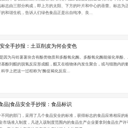
品标志由三部分构成，即上方的太阳、下方的叶片和中心的蓓蕾。标志为
的和谐生机，告诉人们绿色食品正是出自纯净、良...
品安全手抄报：土豆削皮为何会变色
?是因为马铃薯薯块含有酚类物质和多酚氧化酶。多酚氧化酶能催化单酚、
羟基酚到醌的脱氢反应形成醌，醌又在植物体内发生聚合，或与细胞内的
科学上把这一过程称为“酶促褐化反应...
食品|食品安全手抄报：食品标识
个不同的部门，采用了几个食品安全的标准，获得标志的食品应将相应的
安全市场准入制度，凡进入该制度范围内的食品生产企业要拿到食品生产许