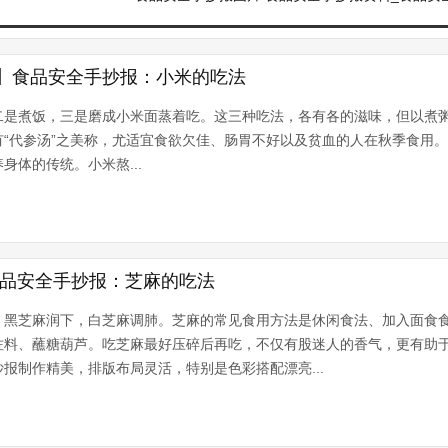
】食品安全手抄报：小米的吃法
二是煮饭，三是磨成小米面蒸着吃。这三种吃法，各有各的滋味，但以煮
“代参汤”之美称，尤适宜食欲欠佳、肠胃不好以及贫血的人在秋季食用
身体的传统。小米熬...
食品安全手抄报：芝麻的吃法
，黑芝麻润下，白芝麻调肺。芝麻的常见食用方法是休闲食法、加入面食
佐料、蘸糖葫芦。吃芝麻最好压碎后再吃，不仅有股迷人的香气，更有助
报制作精美，排版布局灵活，特别是色彩搭配漂亮...