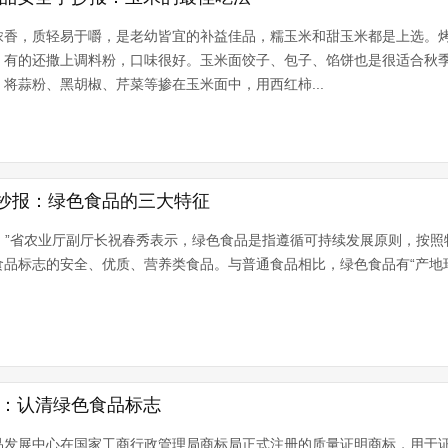
浓香，质轻易于嚼，是老幼皆宜的补益佳品，糯玉米和甜玉米都是上选。
，有的还撒上调料粉，口味很好。玉米面饺子、包子、馅饼也是很适合秋
将蒜粉、黑胡椒、芹菜等掺在玉米面中，用西红柿...
抄报：绿色食品的三大特征
品’。”省农业厅副厅长祝春秀表示，绿色食品是指遵循可持续发展原则，按
标志的安全、优质、营养类食品。与普通食品相比，绿色食品有“产地环境”、
报：认清绿色食品标志
品发展中心在国家工商行政管理局商标局正式注册的质量证明商标，用于