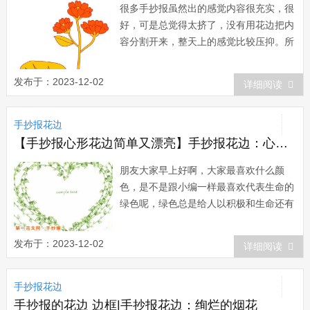
很多手抄报虽然出的感觉内容很充实，很
好，可是总觉得太挤了，没有用花边把内
容分割开来，整天上的感觉比较压抑。所
以小编觉得一幅好的手抄报，要有好的手
抄报花边，给人耳目一新的感觉。下面我
发布于：2023-12-02
详细阅读
们就一起来欣赏下手抄报花边。橘红色
(Orange)：一种比罂粟花色或红辣椒色黄
手抄报花边
而且淡，比火红色稍红、浅而且浓的浓红
橙...
【手抄报心形花边简单又漂亮】手抄报花边：心形枝条
朋友大家早上好啊，大家最喜欢什么颜
色，是不是跟小编一样最喜欢代表生命的
绿色呢，绿色总是给人以积极和生命还有
青春的感觉，画在手抄报上面也是非常的
好看呐，适合各种主题的手抄报哦，小编
发布于：2023-12-02
详细阅读
今天给大家带来的就是绿色的心形枝条，
下面我们就一起来欣赏下手抄报花边
手抄报花边
吧。“心形”是当代文化语境...
手抄报的花边 边框|手抄报花边：绚烂的烟花