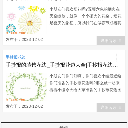
小朋友们喜欢烟花吗?五颜六色的烟火在
天空绽放，就像一个个硕大的花朵，烟花
是喜庆的象征，所以我们在做春节或者其
他节日类手抄报的时候，可以加入，美丽
的烟花图片，这样我们的手抄报也会显得
发布于：2023-12-02
详细阅读
格外的喜庆，就具有很浓的节日气氛了。
下面我们就一起来欣赏下小编给大家推荐
手抄报花边
的手抄报花边吧。烟花又称花炮、烟火、
焰火，在...
手抄报的装饰花边_手抄报花边大全|手抄报花边：圆圆的枝条花边
小朋友们你们好啊，你们喜欢小编最近给
你们准备的手抄报花边吗?那么就一起来
看看小编今天给大家准备的手抄报花边图
案吧，看上去是不是非常的好看呢，都是
用绿色的枝条组成的，给人的感觉就是青
发布于：2023-12-02
详细阅读
春和希望。下面我们就一起来欣赏下吧。
圆形构图形式。圆形的视觉特征是圆周张
力的均衡，圆周上每一点在视觉引力上具