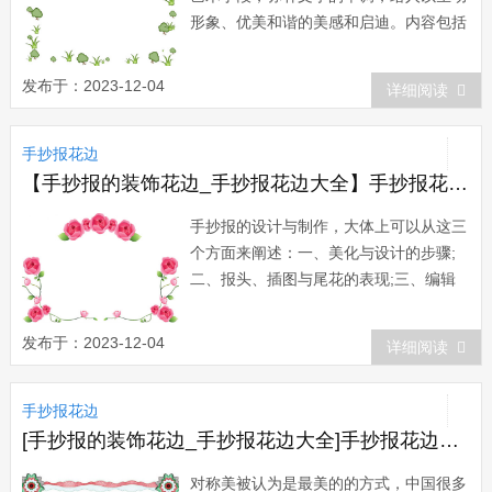
形象、优美和谐的美感和启迪。内容包括
报头、题花、插图、花边、尾花和色彩运
用等。可以根据文章的内容，画一个能说
发布于：2023-12-04
详细阅读
明一个情节的画面，这种形式与文章内容
紧密联系;还可以采用与文章内容毫无联
手抄报花边
系的图案，如花鸟、山水等，这是纯粹为
了美化而...
【手抄报的装饰花边_手抄报花边大全】手抄报花边：花边制作和设计
手抄报的设计与制作，大体上可以从这三
个方面来阐述：一、美化与设计的步骤;
二、报头、插图与尾花的表现;三、编辑
抄写描绘制作过程。一、美化与设计手抄
报的美化与设计涉及的范围主要有：版面
发布于：2023-12-04
详细阅读
设计与报头、题花、插图、尾花和花边设
计等。1、版面设计版面设计是出好手抄
手抄报花边
报的重要环节。要设计好版面，须注意以
下几点：...
[手抄报的装饰花边_手抄报花边大全]手抄报花边：对称花边
对称美被认为是最美的的方式，中国很多