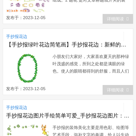
饰，常见的有底纹，带有提示性的图画或
图案。3 插图 可以根据文章的内容，画一
发布于：2023-12-05
详细阅读
个能说明一个情节的画面，这种形式与文
章内容紧密联系;还可以采用与文章内容
手抄报花边
毫无联系的图案，如花鸟、山水等，这...
【手抄报绿叶花边简笔画】手抄报花边：新鲜的绿叶
小朋友们大家好，大家喜欢夏天的那种绿
叶茂盛的感觉，所到之处都是满眼的绿
色。使人的眼睛都得到的舒服，而且人们
看到绿色都会觉得心情很好。小编今天给
大家推荐的手抄报花边就是绿色的叶子组
发布于：2023-12-05
详细阅读
成的，适合用在很多手抄报花边。下面我
们就一起来欣赏下手抄报花边。绿色
手抄报花边
(green)是自然界中常见的颜色，是一种
比刚长的...
手抄报花边图片手绘简单可爱_手抄报花边图片：可爱的长颈鹿
手抄报的装饰美化主要是用色彩、绘图等
艺术手段，弥补文字的单调，给人以生动