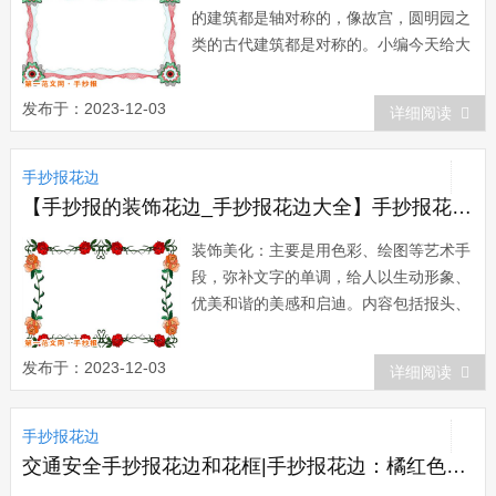
的建筑都是轴对称的，像故宫，圆明园之
类的古代建筑都是对称的。小编今天给大
家推荐的就是对称的花边，大家可以把它
画在手抄报上面，正好四个花可以画在手
发布于：2023-12-03
详细阅读
抄报的四个角上。下面我们就一起来欣赏
下手抄报花边简单又好看。在日常生活中
手抄报花边
和在艺术作品中，“对称&rdqu...
【手抄报的装饰花边_手抄报花边大全】手抄报花边：手抄报版图
装饰美化：主要是用色彩、绘图等艺术手
段，弥补文字的单调，给人以生动形象、
优美和谐的美感和启迪。内容包括报头、
题花、插图、花边、尾花和色彩运用等。
报头它是手抄报的标志，由图案或画面和
发布于：2023-12-03
详细阅读
刊名组成。文字上由报头名称、日期等组
成。题花是对文章标题或开关的装饰，常
手抄报花边
见的有底纹，带有提示性的图画或图案。
插图可以...
交通安全手抄报花边和花框|手抄报花边：橘红色的花