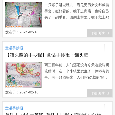
一只猴子进城玩儿，看见男男女女都戴着
手套，挺好看的。猴子进商店，也给自己
买了一副手套。回到山林里，猴子戴上那
副花花绿绿的手套到处炫耀：“大伙都来
瞧呀，我的手套多漂亮!”八哥鸟随声附和
发布于：2024-02-16
详细阅读
地道：“是啊是啊，多漂亮!多漂亮!”喜欢
拍马屁的小猩猩说：&ldq...
童话手抄报
【猫头鹰的手抄报】童话手抄报：猫头鹰
两三百年前，人们还远没有今天这般聪明
狡猾时，在一个小镇里发生了一件稀奇的
事。有一只猫头鹰，人们叫它“叔胡”的，
黑夜中不幸误入了林间的一户人家的谷仓
里。天亮时，因为害怕别的鸟儿瞧见，会
发布于：2024-02-16
详细阅读
发出可怕的叫声，它不敢冒险出来。早
上，家中的一个仆人到谷仓来取干草，看
童话手抄报
见了坐在墙角的猫头鹰，他...
童话手抄报 一等奖_童话手抄报：聪明的小伙计