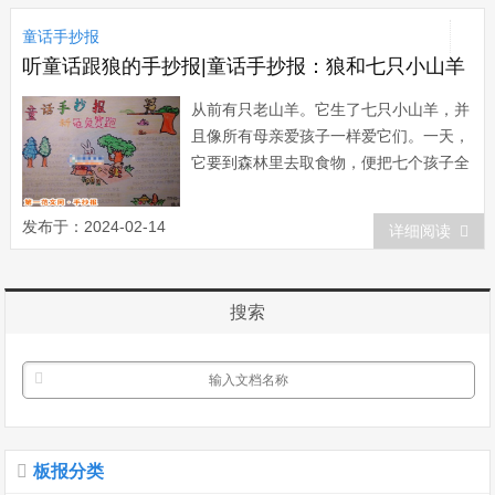
没有办法，为了家人，面包师只好忍痛将
童话手抄报
它卖给了一位医生。一开始，...
听童话跟狼的手抄报|童话手抄报：狼和七只小山羊
从前有只老山羊。它生了七只小山羊，并
且像所有母亲爱孩子一样爱它们。一天，
它要到森林里去取食物，便把七个孩子全
叫过来，对它们说：“亲爱的孩子们，我
要到森林里去一下，你们一定要提防狼。
发布于：2024-02-14
详细阅读
要是让狼进屋，它会把你们全部吃掉的
——连皮带毛通通吃光。这个坏蛋常常把
自己化装成...
搜索
板报分类