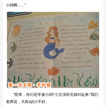
小鸡啊……”
“哎呀，你们还学逮小鸡!”小文没听完就叫起来:“我们
老师说，大欺(qī)小不好。