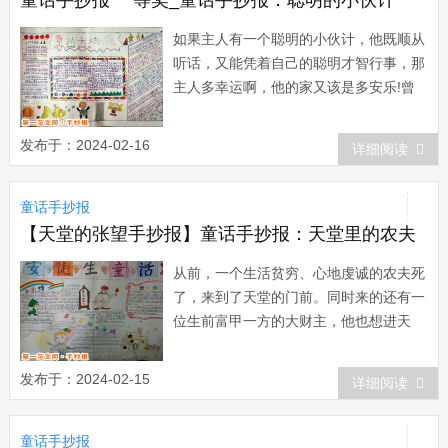
如果主人有一个聪明的小伙计，他既顺从
听话，又能凭着自己的聪明才智行事，那
主人多幸运啊，他的家又该是多安乐!曾
有这样一位聪明的小伙计汉斯，一次主人
让他去找回走失的牛，他出去后好长时间
发布于：2024-02-16
详细阅读
没回家，主人想：“汉厮多忠心，干起活
来多卖力!”可这么晚他还没回来，主人担
童话手抄报
心他出意外，便亲自...
【天堂的张望手抄报】童话手抄报：天堂里的农夫
从前，一个生活贫穷、心地虔诚的农夫死
了，来到了天堂的门前。同时来的还有一
位生前富甲一方的大财主，他也想进天
堂。圣彼得拎着钥匙来了，他打开了大门
让进了财主，似乎没有看见农夫，就把门
发布于：2024-02-15
详细阅读
随手关上了。这时外面的农夫听到了财主
如何受到各种各样的礼遇和接待，那儿既
童话手抄报
有奏乐，又有歌唱，最后一切又归于平静