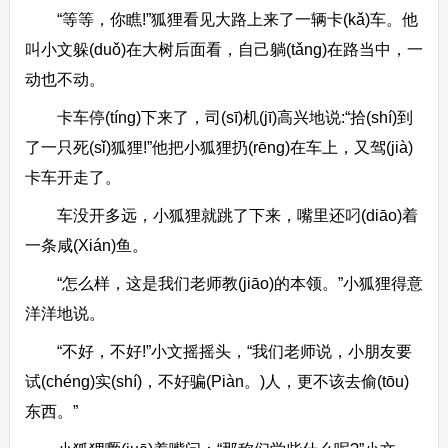
“等等，你瞧!”狐狸看见大路上来了一辆卡(kǎ)车。他
叫小文躲(duǒ)在大树后面看，自己躺(tǎng)在路当中，一
动也不动。
卡车停(tíng)下来了，司(sī)机(jī)高兴地说:“拾(shí)到
了一只死(sǐ)狐狸!”他把小狐狸扔(rēng)在车上，又驾(jià)
卡车开走了。
车没开多远，小狐狸就跳了下来，嘴里还叼(diāo)着
一条咸(Xián)鱼。
“怎么样，这是我们老师教(jiāo)的本领。”小狐狸得意
洋洋地说。
“不好，不好!”小文摇摇头，“我们老师说，小朋友要
试(chéng)实(shí)，不好骗(Piàn。)人，更不该去偷(tōu)
东西。”