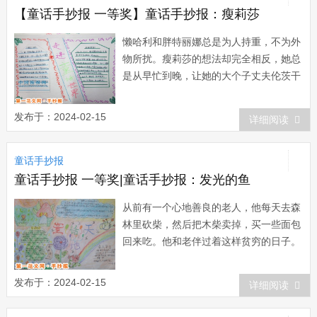
了。圣彼得...
【童话手抄报 一等奖】童话手抄报：瘦莉莎
懒哈利和胖特丽娜总是为人持重，不为外
物所扰。瘦莉莎的想法却完全相反，她总
是从早忙到晚，让她的大个子丈夫伦茨干
很多的活。可尽管如此，他们还是一无所
获，一事无成。一天晚上，莉莎躺在床
发布于：2024-02-15
详细阅读
上，累得无法动弹，却心事重重地无法入
睡。她用肘撞旁边的男人说：“伦茨，你
童话手抄报
听，我想的是什么?假如我找到一块金...
童话手抄报 一等奖|童话手抄报：发光的鱼
从前有一个心地善良的老人，他每天去森
林里砍柴，然后把木柴卖掉，买一些面包
回来吃。他和老伴过着这样贫穷的日子。
一天，在去森林的路上，他一边走一边叹
气。这时，他遇到一个胡子很长很长的老
发布于：2024-02-15
详细阅读
先生。老先生对他说：“我知道你的一切
痛苦。让我来帮助你!这个袋子里有一百