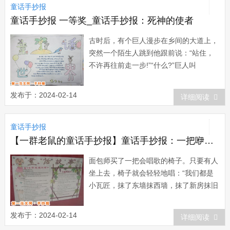
童话手抄报
个硬币，给你。”老人...
童话手抄报 一等奖_童话手抄报：死神的使者
古时后，有个巨人漫步在乡间的大道上，
突然一个陌生人跳到他跟前说：“站住，
不许再往前走一步!”“什么?”巨人叫
道，“你这小东西，我两根指头就能把你
捏死，你敢挡我的路?你是什么人，敢口
发布于：2024-02-14
详细阅读
吐狂言?”“我是死神，”...
童话手抄报
【一群老鼠的童话手抄报】童话手抄报：一把咿咿呀呀的椅子
面包师买了一把会唱歌的椅子。只要有人
坐上去，椅子就会轻轻地唱：“我们都是
小瓦匠，抹了东墙抹西墙，抹了新房抹旧
房，咿呀呀，我们都是小小的小瓦
匠。”除了面包师，家里的其他人都不喜
发布于：2024-02-14
详细阅读
欢椅子，更不喜欢一把咿咿呀呀的椅子。