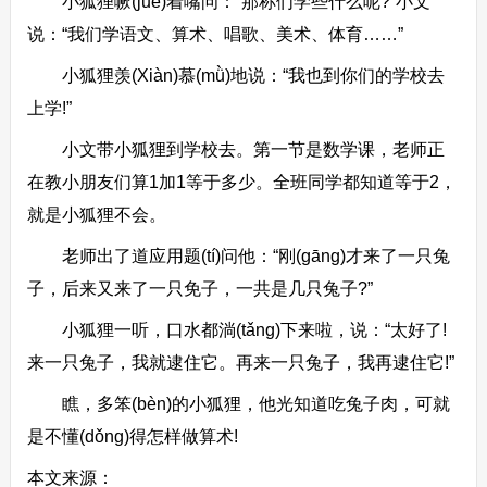
小狐狸噘(juē)着嘴问：“那称们学些什么呢?”小文
说：“我们学语文、算术、唱歌、美术、体育……”
小狐狸羡(Xiàn)慕(mǜ)地说：“我也到你们的学校去
上学!”
小文带小狐狸到学校去。第一节是数学课，老师正
在教小朋友们算1加1等于多少。全班同学都知道等于2，
就是小狐狸不会。
老师出了道应用题(tí)问他：“刚(gāng)才来了一只兔
子，后来又来了一只免子，一共是几只兔子?”
小狐狸一听，口水都淌(tǎng)下来啦，说：“太好了!
来一只兔子，我就逮住它。再来一只兔子，我再逮住它!”
瞧，多笨(bèn)的小狐狸，他光知道吃兔子肉，可就
是不懂(dǒng)得怎样做算术!
本文来源：