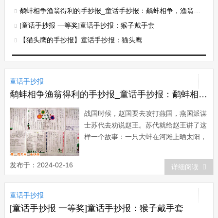
鹬蚌相争渔翁得利的手抄报_童话手抄报：鹬蚌相争，渔翁得利的故事
[童话手抄报 一等奖]童话手抄报：猴子戴手套
【猫头鹰的手抄报】童话手抄报：猫头鹰
童话手抄报
鹬蚌相争渔翁得利的手抄报_童话手抄报：鹬蚌相争，渔翁得利的故事
战国时候，赵国要去攻打燕国，燕国派谋
士苏代去劝说赵王。苏代就给赵王讲了这
样一个故事：一只大蚌在河滩上晒太阳，
它刚刚张开贝壳，水鸟鹬就伸出长嘴去啄
蚌肉，蚌连忙收紧贝壳。将鹬的长嘴夹住
发布于：2024-02-16
详细阅读
了。鹬鸟生气地说：“今天不下雨，明天
不下雨，我看你怎么活下去?”蚌也毫不让
童话手抄报
步地说：&ldqu...
[童话手抄报 一等奖]童话手抄报：猴子戴手套