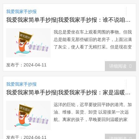
抄报资料图片：我爱我家手抄报：珍爱生
我爱我家手抄报
命小学生手抄报意...
我爱我家简单手抄报|我爱我家手抄报：谁不说咱家乡美
我总是爱坐在车上观看周围的事物。但我
总是能看见那些破旧的老房子，上面沾满
了灰尘，使人看了无精打采。但是现在变
了，地上崛起了很多时尚的高楼大厦，我
一看到就会用心记住这些奇特的建筑。我
发布于：2024-04-11
详细阅读
们的家乡不管是环境、交通和城市建筑，
都能从中看出我们家乡的翻天覆地的变
我爱我家手抄报
化。所以，我们的家乡变美了。我爱我家
手抄报资料...
我爱我家简单手抄报|我爱我家手抄报：家是温暖的港湾
远洋的巨轮，迟早要驶回平静的港湾。加
油、维修、装货、卸货 以迎接第一次远
航。离家的孩子，早晚要回到温暖的家
庭。吃饭、休息、添衣、减衣 以迎接新
的黎明。家是温暖的港湾。这个港湾虽然
发布于：2024-04-11
详细阅读