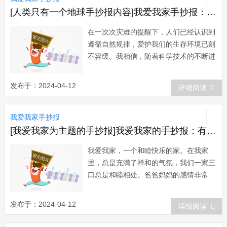
[人类只有一个地球手抄报内容]我爱我家手抄报：人类，只有一个地球
在一次次灾难的提醒下，人们已经认识到
遵循自然规律，爱护我们的生存环境已刻
不容缓。我相信，随着科学技术的不断进
步，经过全人类不断努力，植树造林，保
护环境，保持生态平衡，灾难的发生频率
发布于：2024-04-12
详细阅读
会逐渐减少。地球那副美丽的面孔又会重
新出现在我们的眼前!人类，只有一个地
我爱我家手抄报
球。我爱我家手抄报资料图片：爱我家手
抄报：人...
[我爱我家为主题的手抄报]我爱我家的手抄报：有依靠的家
我爱我家，一个和睦快乐的家。在我家
里，总是充满了祥和的气氛，我们一家三
口总是和睦相处。爸爸妈妈的感情非常
好，几乎不吵架，爸爸说话很幽默，总是
逗得我和妈妈哈哈大笑。我是一个很懂事
发布于：2024-04-12
详细阅读
的不任性的孩子，不惹爸爸妈妈生气。如
果我考试取得了好成绩，爸爸妈妈就会为