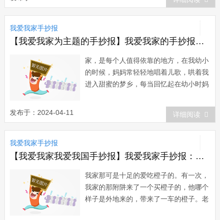
不大，但是却有着家庭成员博大的情怀。
他们与我共同分享成功与微笑，共同容纳
我爱我家手抄报
我的过失与眼泪。假如有人问...
【我爱我家为主题的手抄报】我爱我家的手抄报：对家的眷恋
家，是每个人值得依靠的地方，在我幼小
的时候，妈妈常轻轻地唱着儿歌，哄着我
进入甜蜜的梦乡，每当回忆起在幼小时妈
妈唱儿歌时，我不禁油然而生一种对家的
眷恋之情。 只有我这幸福小家，才能为
发布于：2024-04-11
详细阅读
我遮风避雨，伴着我幸福成长。我永远爱
我的家，我将努力学习科学文化知识，争
我爱我家手抄报
取用智慧把我的家建设得更加美丽、...
【我爱我家我爱我国手抄报】我爱我家手抄报：我家爱吃橙
我家那可是十足的爱吃橙子的。有一次，
我家的那附阱来了一个买橙子的，他哪个
样子是外地来的，带来了一车的橙子。老
妈看见了，走过去仔细一看，以她多年的