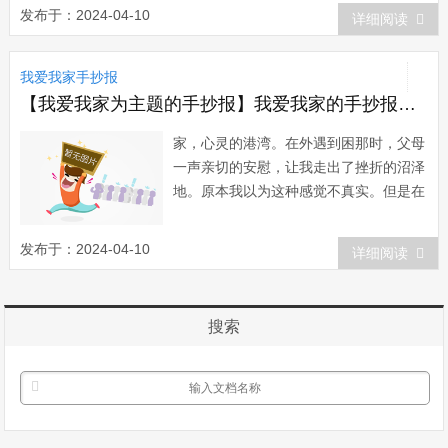
吃橙经验立马就判断出来这些橙子各个都
发布于：2024-04-10
详细阅读
是上品，都是“肌橙”。哪个人把一个橙子
切开来，哪个橙子的汁水就立马岁溅开
我爱我家手抄报
来。这橙子是百分之百...
【我爱我家为主题的手抄报】我爱我家的手抄报：心灵的港湾
家，心灵的港湾。在外遇到困那时，父母
一声亲切的安慰，让我走出了挫折的沼泽
地。原本我以为这种感觉不真实。但是在
爱，那强烈的温度下，也把我这巧克力般
心融化了……如果说母爱时涓涓的溪流，
发布于：2024-04-10
详细阅读
那么父爱就时那深湛的大海;如果说母爱
是甜蜜的柠檬汁，那么父爱就是一杯浓浓
的咖啡。回忆我伴...
搜索