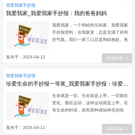
我爱我家手抄报
我庆祝一番，带我去吃我最爱吃的冰点，
每次我都是先...
我爱我家_我爱我家手抄报：我的爸爸妈妈
我爱我家，一个和睦快乐的家。我爱我家
手抄报资料：在我家里，总是充满了祥和
的气氛，我们一家三口总是和睦相处。爸
爸妈妈的感情非常好，几乎不吵架，爸爸
说话很幽默，总是逗得我和妈妈哈哈大
发布于：2024-04-12
详细阅读
笑。我是一个很懂事的不任性的孩子，不
惹爸爸妈妈生气。如果我考试取得了好成
我爱我家手抄报
绩，爸爸妈妈就会为我庆祝一番，带我去
吃我最爱吃...
珍爱生命的手抄报一等奖_我爱我家手抄报：珍爱生命
生命就是一切。生命就是上帝。一切都在
变化、都在运动，这种运动就是上帝。在
有生命的时候，就有那种感知神灵的快
乐。爱生命就是爱上帝。最困难而又最幸
福的事，就是在自己遭受痛苦时，在遭受
发布于：2024-04-11
详细阅读
无辜的痛苦时，爱这个生命。我爱我家手