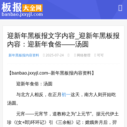
迎新年黑板报文字内容_迎新年黑板报
内容：迎新年食俗——汤圆
新年黑板报内容资料
2025-07-24
网络整理
可可
【banbao.jxxyjl.com--新年黑板报内容资料】
迎新年食俗：汤圆
与北方人相反，在正月
初一
这天，南方人则开始吃
汤圆。
元宵——元宵节，道教称之为“上元节”。据元代伊土
珍《(女+郎)环环记》引《三余帖》记：嫦娥奔月后，羿