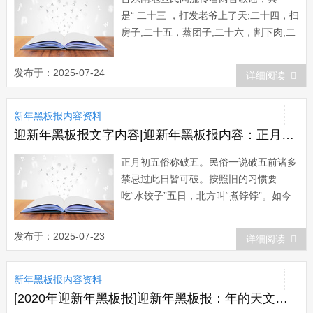
是“ 二十三 ，打发老爷上了天;二十四，扫
房子;二十五，蒸团子;二十六，割下肉;二
十七，擦锡器;二十八，沤邋遢;二十九，
洗脚手;三十日，门神、对联一齐贴”。体
发布于：2025-07-24
详细阅读
现了时间紧迫和准备工作的紧张。 其二
是一首童谣：“二十三，祭罢灶，小...
新年黑板报内容资料
迎新年黑板报文字内容|迎新年黑板报内容：正月初五习俗
正月初五俗称破五。民俗一说破五前诸多
禁忌过此日皆可破。按照旧的习惯要
吃“水饺子”五日，北方叫“煮饽饽”。如今
有的人家只吃三、二天，有的隔一天一
吃，然而没有不吃的。从王公大宅到街巷
发布于：2025-07-23
详细阅读
小户都如是，就连待客也如此。妇女们也
不再忌门，开始互相走访拜年、道贺。...
新年黑板报内容资料
[2020年迎新年黑板报]迎新年黑板报：年的天文官传说