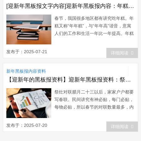
[迎新年黑板报文字内容]迎新年黑板报内容：年糕的做法及种类
春节，我国很多地区都有讲究吃年糕。年
糕又称“年年糕”，与“年年高”谐音，意寓
人们的工作和生活一年比一年提高。年糕
作为一种食品，在我国具有悠久的历史。
1974年，考古工作者在浙江余姚河姆渡
发布于：2025-07-21
详细阅读
母系氏族社会遗址中发现了稻种，这说明
早在七千年前我们的祖先就已...
新年黑板报内容资料
【迎新年的黑板报资料】迎新年黑板报资料：祭灶对联
祭灶对联腊月二十三以后，家家户户都要
写春联。民间讲究有神必贴，每门必贴，
每物必贴，所以春节的对联数量最多，内
容最全。神灵前的对联特别讲究，多为敬
仰和祈福之言。常见的有天地神联：“天
发布于：2025-07-20
详细阅读
恩深似海，地德重如山”;土地神联：“土中
生白玉，地内出黄金”;财神联...