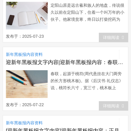
定阳山原是远古羲和族人的地盘，传说很
久以前在定阳山下，住着一个叫万年的小
伙子。他家境贫寒，终日以打柴挖药为
生。那时候节令很乱，弄得庄稼人拿不准
种田的节气，常误了时令。万年是个有心
发布于：2025-07-23
详细阅读
计的青年，他决心把节令定准。一天，万
年上山打柴，坐在树下歇息时，看到树影
新年黑板报内容资料
的移动，受到了启发。他就制了一个日
晷，测日影来...
迎新年黑板报文字内容|迎新年黑板报内容：春联的来历
春联，起源于桃符(周代悬挂在大门两旁
的长方形桃木板)。据《后汉书·礼仪志》
说，桃符长六寸，宽三寸，桃木板上
书“神荼”、“郁垒”二神。“正月一日，造桃
符著户，名仙木，百鬼所畏。”所以，清
发布于：2025-07-22
详细阅读
代《燕京时岁记》上说：&l...
新年黑板报内容资料
[迎新年黑板报文字内容]迎新年黑板报内容：正月初十石头生日