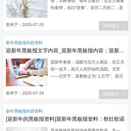
饼，又称薄饼。每年立春日，北京人都要
吃春饼，名曰“咬春”。农历二月初二，是
中国古谚所说龙抬头的日子(“二月二，龙
抬头”)，这一天北京人也要吃春饼，名
发布于：2025-07-25
详细阅读
曰“吃龙鳞”。春饼比吃烤鸭的薄饼要
大，...
新年黑板报内容资料
迎新年黑板报文字内容_迎新年黑板报内容：迎新年食俗——汤圆
迎新年食俗：汤圆与北方人相反，在正月
初一这天，南方人则开始吃汤圆。元宵
——元宵节，道教称之为“上元节”。据元
代伊土珍《(女+郎)环环记》引《三余
帖》记：嫦娥奔月后，羿思念成疾。正月
发布于：2025-07-24
详细阅读
十四日夜忽有童子求见，自称为嫦娥之
使，说：“夫人知君怀思...
新年黑板报内容资料
[迎新年的黑板报资料]迎新年黑板报资料：祭灶歌谣
晋东南地区民间流传着两首歌谣，其一