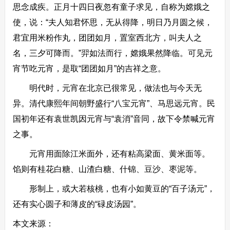
思念成疾。正月十四日夜忽有童子求见，自称为嫦娥之
使，说：“夫人知君怀思，无从得降，明日乃月圆之候，
君宜用米粉作丸，团团如月，置室西北方，叫夫人之
名，三夕可降而。”羿如法而行，嫦娥果然降临。可见元
宵节吃元宵，是取“团团如月”的吉祥之意。
明代时，元宵在北京已很常见，做法也与今天无
异。清代康熙年间朝野盛行“八宝元宵”、马思远元宵。民
国初年还有袁世凯因元宵与“袁消”音同，故下令禁喊元宵
之事。
元宵用面除江米面外，还有粘高梁面、黄米面等。
馅则有桂花白糖、山渣白糖、什锦、豆沙、枣泥等。
形制上，或大若核桃，也有小如黄豆的“百子汤元”，
还有实心圆子和薄皮的“碌皮汤园”。
本文来源：