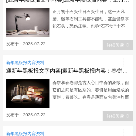
正月初十石头生日石头生日，这一天凡
磨、碾等石制工具都不能动，甚至设祭享
祀石头，恐伤庄稼。也称“石不动”“十不
动”。河南风俗这一日家家向石头焚香致
敬。午餐必食馍饼，认为吃饼一年之内便
发布于：2025-07-22
详细阅读
会财运亨通。在山东郓城等地有抬石头神
之举。初九夜，人们将一瓦罐冻结在...
新年黑板报内容资料
迎新年黑板报文字内容|迎新年黑板报内容：春饼的做法
春饼和春卷都是古人心目中春的象徵，但
它们之间是有区别的。春饼是用面烙成的
薄饼，卷菜吃。春卷是薄面皮包菜油炸而
成。据考证，春卷是由古代立春之日食用
的春盘演变而来。晋代有“元旦造五辛
发布于：2025-07-22
详细阅读
盘”之说，而用大蒜、小蒜、韭、芸苔、
胡荽五种辛荤蔬菜;到唐代春盘内容有了
新年黑板报内容资料
变化，改为：莱菔、春饼...