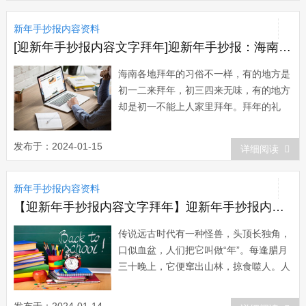
鸡、舞春牛等活动。大年初一的拂晓之...
新年手抄报内容资料
[迎新年手抄报内容文字拜年]迎新年手抄报：海南拜年习俗
海南各地拜年的习俗不一样，有的地方是
初一二来拜年，初三四来无味，有的地方
却是初一不能上人家里拜年。拜年的礼
品，一般有柑桔或礼品中夹桔子叶，以表
示“今年将大吉大利”的祝福。初二是出嫁
发布于：2024-01-15
详细阅读
的女儿带丈夫孩子回娘家拜年，如是新婚
第一年回娘家拜年，则自备鞭炮，进门前
新年手抄报内容资料
放一串鞭炮以表告知。...
【迎新年手抄报内容文字拜年】迎新年手抄报内容：拜年的历史渊源
传说远古时代有一种怪兽，头顶长独角，
口似血盆，人们把它叫做“年”。每逢腊月
三十晚上，它便窜出山林，掠食噬人。人
们只好备些肉食放在门外，然后把大门关
上，躲在家里，直到初一早晨，“年”饱餐