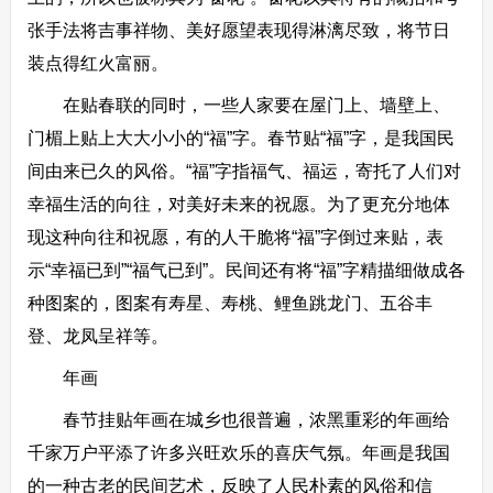
张手法将吉事祥物、美好愿望表现得淋漓尽致，将节日
装点得红火富丽。
在贴春联的同时，一些人家要在屋门上、墙壁上、
门楣上贴上大大小小的“福”字。春节贴“福”字，是我国民
间由来已久的风俗。“福”字指福气、福运，寄托了人们对
幸福生活的向往，对美好未来的祝愿。为了更充分地体
现这种向往和祝愿，有的人干脆将“福”字倒过来贴，表
示“幸福已到”“福气已到”。民间还有将“福”字精描细做成各
种图案的，图案有寿星、寿桃、鲤鱼跳龙门、五谷丰
登、龙凤呈祥等。
年画
春节挂贴年画在城乡也很普遍，浓黑重彩的年画给
千家万户平添了许多兴旺欢乐的喜庆气氛。年画是我国
的一种古老的民间艺术，反映了人民朴素的风俗和信