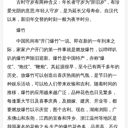
古时守岁有两种含义：年长者守岁为“辞旧岁”，有珍
爱光阴的意思;年轻人守岁，是为延长父母寿命。自汉代
以来，新旧年交替的时刻一般为夜半时分。
爆竹
中国民间有“开门爆竹”一说。即在新的一年到来之
际，家家户户开门的第一件事就是燃放爆竹，以哔哔叭
叭的爆竹声除旧迎新。爆竹是中国特产，亦称“爆
仗”、“炮仗”、“鞭炮”。其起源很早，至今已有两千多年的
历史。放爆竹可以创造出喜庆热闹的气氛，是节日的一
种娱乐活动，可以给人们带来欢愉和吉利。随着时间的
推移，爆竹的应用越来越广泛，品种花色也日见繁多，
每逢重大节日及喜事庆典，及婚嫁、建房、开业等，都
要燃放爆竹以示庆贺，图个吉利。现在，湖南浏阳，广
东佛山和东尧，江西的宜春和萍乡、浙江温州等地区是
我国著名的花炮之乡,生产的爆竹花色多，品质高，不仅