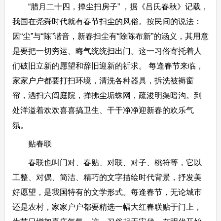
“腊月二十四，掸尘扫房子” ，据《吕氏春秋》记载，
我国在尧舜时代就有春节扫尘的风俗。按民间的说法：
因“尘”与“陈”谐音，新春扫尘有“除陈布新”的涵义，其用意
是要把一切穷运、晦气统统扫出门。这一习俗寄托着人
们破旧立新的愿望和辞旧迎新的祈求。 每逢春节来临，
家家户户都要打扫环境，清洗各种器具，拆洗被褥窗
帘，洒扫六闾庭院，掸拂尘垢蛛网，疏浚明渠暗沟。到
处洋溢着欢欢喜喜搞卫生、干干净净迎新春的欢乐气
氛。
贴春联
春联也叫门对、春贴、对联、对子、桃符等，它以
工整、对偶、简洁、精巧的文字描绘时代背景，抒发美
好愿望，是我国特有的文学形式。每逢春节，无论城市
还是农村，家家户户都要精选一幅大红春联贴于门上，