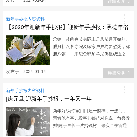
发布于：2024-01-14
详细阅读
后扬长而去，人们才开门相见，作揖道
喜，互相祝贺。有一年，年又来到...
新年手抄报内容资料
【2020年迎新年手抄报】迎新年手抄报：承德年俗
承德一带的春节实际上是从腊月开始的。
腊月初八各寺院及家家户户均要熬粥，称
腊八粥，一来纪念释加牟尼佛祖成道之
日，二来喜庆五俗谷丰登，这天市场上开
始上市年画、爆竹、肉类等。腊月二十三
发布于：2024-01-14
详细阅读
这一天，家家户户要扫庭院，这一天被称
为“过小年”，一般家家都要摆酒宴，祭灶
新年手抄报内容资料
王爷。腊月二十五开始...
[庆元旦]迎新年手抄报：一年又一年
新年好!为你家门口雇一财神，一进门，
甭管他有事儿没事儿都得对你说：恭喜发
财!院子里长一片摇钱树，果实全宇宙通
用，一年光风吹跑的就有几亿美金!春节