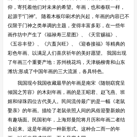
仰，寄托着他们对未来的希望。年画，也和春联一样，
起源于“门神”。 随着木板印刷术的兴起，年画的内容已不
仅限于门神之类单调的主题，变得丰富多彩，在一些年
画作坊中产生了《福禄寿三星图》、《天官赐福》、
《五谷丰登》、《六畜兴旺》、《迎春接福》等精典的
彩色年画、以满足人们喜庆祈年的美好愿望。 我国出现
了年画三个重要产地：苏州桃花坞，天津杨柳青和山东
潍坊;形成了中国年画的三大流派，各具特色。
我国现今我国收藏最早的年画是南宋《随朝窈窕呈
倾国之芳容》的木刻年画，画的是王昭君、赵飞燕、班
姬和绿珠四位古代美人。民间流传最广的是一幅《老鼠
娶亲》的年画。描绘了老鼠依照人间的风俗迎娶新娘的
有趣场面。民国初年，上海郑曼陀将月历和年画二者结
合起来。这是年画的一种新形式。这种合二而一的年