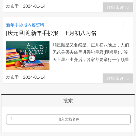
你要精神放松，悠闲快乐时常在胸，就像
发布于：2024-01-14
详细阅读
盆儿里一棵葱，对烦恼无动于衷，苦闷不
在你心中，来年运程一通百通!朋友之情
新年手抄报内容资料
可要常在心头哟!朋友，祝愿你把新年的
金财银财...
[庆元旦]迎新年手抄报：正月初八习俗
顺星顺星又名祭星。正月初八晚上，人们
无论是否去庙里进香祀星君(即顺星)，等
天上星斗出齐后，各家都要举行一个顺星
的祭祀仪式。祭星时，要在案头、灶台、
门槛、锅台等处各放一盏“金灯”(黄灯花)
发布于：2024-01-14
详细阅读
并点燃，叫“散灯花儿”，有避除不祥之
意。祭星结束后，全家聚在一...
搜索