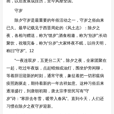
画，以后发展成挂历，至今风靡全国。
守岁
除夕守岁是最重要的年俗活动之一，守岁之俗由来
已久。最早记载见于西晋周处的《风土志》：除夕之
夜，各相与赠送，称为“馈岁”;酒食相邀，称为“别岁”;长幼
聚饮，祝颂完备，称为“分岁”;大家终夜不眠，以待天明，
称曰“守岁”。12
“一夜连双岁，五更分二天”，除夕之夜，全家团聚在
一起，吃过年夜饭，点起蜡烛或油灯，围坐炉旁闲聊，
等着辞旧迎新的时刻，通宵守夜，象征着把一切邪瘟病
疫照跑驱走，期待着新的一年吉祥如意。这种习俗后来
逐渐盛行，到唐朝初期，唐太宗李世民写有“守
岁”诗：“寒辞去冬雪，暖带入春风”。直到今天，人们还
习惯在除夕之夜守岁迎新。