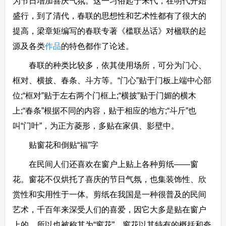
为节日增加喜庆气氛。这一习俗起于宋代，在明代开始
盛行，到了清代，春联的思想性和艺术性都有了很大的
提高，梁章矩编写的春联专著《槛联丛话》对楹联的起
源及各类
作品
的特色都作了论述。
春联的种类比较多，依其使用场所，可分为门心、
框对、横披、春条、斗方等。“门心”贴于门板上端中心部
位;“框对”贴于左右两个门框上;“横披”贴于门媚的横木
上;“春条”根据不同的内容，贴于相应的地方;“斗斤”也
叫“门叶”，为正方菱形，多贴在家俱、影壁中。
贴窗花和倒贴“福”字
在民间人们还喜欢在窗户上贴上各种剪纸——窗
花。窗花不仅烘托了喜庆的节日气氛，也集装饰性、欣
赏性和实用性于一体。剪纸在我国是一种很普及的民间
艺术，千百年来深受人们的喜爱，因它大多是贴在窗户
上的，所以也被称其为“窗花”。窗花以其特有的概括和夸