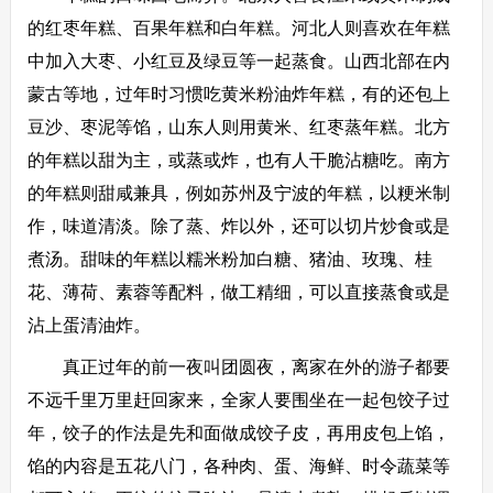
的红枣年糕、百果年糕和白年糕。河北人则喜欢在年糕
中加入大枣、小红豆及绿豆等一起蒸食。山西北部在内
蒙古等地，过年时习惯吃黄米粉油炸年糕，有的还包上
豆沙、枣泥等馅，山东人则用黄米、红枣蒸年糕。北方
的年糕以甜为主，或蒸或炸，也有人干脆沾糖吃。南方
的年糕则甜咸兼具，例如苏州及宁波的年糕，以粳米制
作，味道清淡。除了蒸、炸以外，还可以切片炒食或是
煮汤。甜味的年糕以糯米粉加白糖、猪油、玫瑰、桂
花、薄荷、素蓉等配料，做工精细，可以直接蒸食或是
沾上蛋清油炸。
真正过年的前一夜叫团圆夜，离家在外的游子都要
不远千里万里赶回家来，全家人要围坐在一起包饺子过
年，饺子的作法是先和面做成饺子皮，再用皮包上馅，
馅的内容是五花八门，各种肉、蛋、海鲜、时令蔬菜等