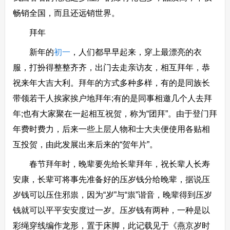
畅销全国，而且还远销世界。
拜年
新年的
初一
，人们都早早起来，穿上最漂亮的衣
服，打扮得整整齐齐，出门去走亲访友，相互拜年，恭
祝来年大吉大利。拜年的方式多种多样，有的是同族长
带领若干人挨家挨户地拜年;有的是同事相邀几个人去拜
年;也有大家聚在一起相互祝贺，称为“团拜”。由于登门拜
年费时费力，后来一些上层人物和士大夫便使用各贴相
互投贺，由此发展出来后来的“贺年片”。
春节拜年时，晚辈要先给长辈拜年，祝长辈人长寿
安康，长辈可将事先准备好的压岁钱分给晚辈，据说压
岁钱可以压住邪祟，因为“岁”与“祟”谐音，晚辈得到压岁
钱就可以平平安安度过一岁。压岁钱有两种，一种是以
彩绳穿线编作龙形，置于床脚，此记载见于《燕京岁时