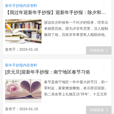
新年手抄报内容资料
【我过年迎新年手抄报】迎新年手抄报：除夕和过年的来历
据说在古时候有一个叫夕的怪兽，经常出
来祸害百姓。因为夕非常厉害，没人能制
服得了他，百姓非常希望有人能除掉他。
一天夜里夕又来祸害百姓。大家一见夕来
了都四处奔逃，这时一个叫年的人站了出
发布于：2024-01-16
详细阅读
来，他让大家不要慌。齐心协力对付夕。
年让大家点起火把。大家就用竹子，木柴
新年手抄报内容资料
点起了火把。夕见很多人在这里，他并没
有害怕。...
[庆元旦]迎新年手抄报：南宁地区春节习俗
春节是南宁地区一年中最大的节日，初一
零时起，家家燃放鞭炮，表示辞旧迎新。
初二亲友带上礼物互访“拜年”。十五元宵
节晚上闹花灯。十六县郊农村举行庙
会、“抢花炮”。按壮家独特的春节习俗，
发布于：2024-01-15
详细阅读
还要进行挑新水、喝伶俐水、舞狮、舞