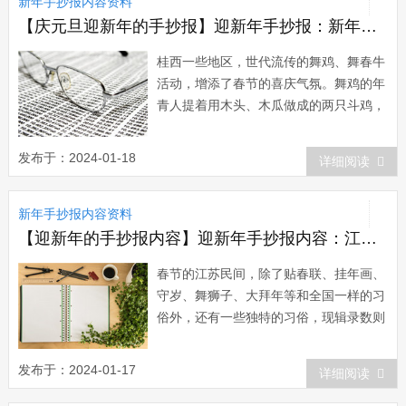
新年手抄报内容资料
旧岁 横批：喜迎新春天增岁月人增寿...
【庆元旦迎新年的手抄报】迎新年手抄报：新年舞春牛习俗
桂西一些地区，世代流传的舞鸡、舞春牛
活动，增添了春节的喜庆气氛。舞鸡的年
青人提着用木头、木瓜做成的两只斗鸡，
打着锣到村中各家各户去贺年。舞鸡歌吉
庆幽默，使主家喜笑颜开。送给贺年的舞
发布于：2024-01-18
详细阅读
鸡者红包，从“斗鸡”身上拔几根鸡毛插在
自家的鸡笼上，以祈求六畜兴旺。舞春牛
新年手抄报内容资料
更为有趣。&ldq...
【迎新年的手抄报内容】迎新年手抄报内容：江苏过年习俗
春节的江苏民间，除了贴春联、挂年画、
守岁、舞狮子、大拜年等和全国一样的习
俗外，还有一些独特的习俗，现辑录数则
以飨读者。苏州人除夕在饭内放进熟荸
荠，吃时挖出来，谓之“掘元宝”，亲友来
发布于：2024-01-17
详细阅读
往，泡茶时要置入两只青橄榄，谓之
喝“元宝茶”，恭喜发财。武进人年初一...