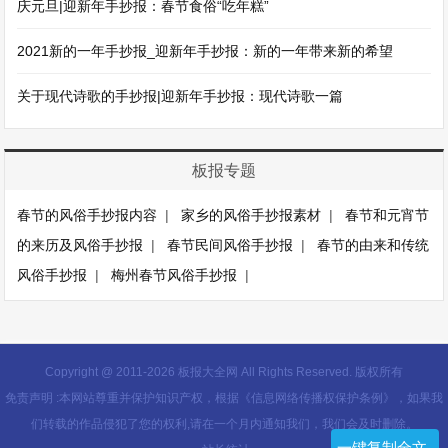
庆元旦|迎新年手抄报：春节食俗“吃年糕”
2021新的一年手抄报_迎新年手抄报：新的一年带来新的希望
关于现代诗歌的手抄报|迎新年手抄报：现代诗歌一篇
板报专题
春节的风俗手抄报内容
|
家乡的风俗手抄报素材
|
春节和元宵节
的来历及风俗手抄报
|
春节民间风俗手抄报
|
春节的由来和传统
风俗手抄报
|
梅州春节风俗手抄报
|
Copyright @ 2011-
2026 板报大全网 All Rights Reserved. 版权所有
免责声明 :本网站尊重并保护知识产权，根据《信息网络传播权保护条例》，如果我
们转载的作品侵犯了您的权利,请在一个月内通知我们，我们会及时删除。
一键复制全文