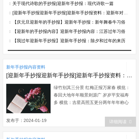
关于现代诗歌的手抄报|迎新年手抄报：现代诗歌一篇
[迎新年手抄报迎新年手抄报]迎新年手抄报资料：迎新年对联大全
【庆元旦迎新年的手抄报】迎新年手抄报：新年舞春牛习俗
【迎新年的手抄报内容】迎新年手抄报内容：江苏过年习俗
【我过年迎新年手抄报】迎新年手抄报：除夕和过年的来历
新年手抄报内容资料
[迎新年手抄报迎新年手抄报]迎新年手抄报资料：迎新年对联大全
绿竹别其三分景 红梅正报万家春 横批：
春回大地年年顺景则源广 岁岁平安福寿
多 横批：吉星高照五更分两年年年称心
一夜连两岁岁岁如意 横批：恭贺新春五
湖四海皆春色 万水千山尽得辉 横批：万
发布于：2024-01-19
详细阅读
象更新喜居宝地千年旺 福照家门万事兴
横批：喜迎新春喜滋滋迎新年 笑盈盈辞