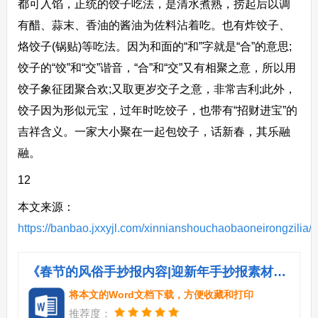
都可入馅，正统的饺子吃法，是清水煮熟，捞起后以调
有醋、蒜末、香油的酱油为佐料沾着吃。也有炸饺子、
烙饺子(锅贴)等吃法。因为和面的“和”字就是“合”的意思;
饺子的“饺”和“交”谐音，“合”和“交”又有相聚之意，所以用
饺子象征团聚合欢;又取更岁交子之意，非常吉利;此外，
饺子因为形似元宝，过年时吃饺子，也带有“招财进宝”的
吉祥含义。一家大小聚在一起包饺子，话新春，其乐融
融。
12
本文来源：
https://banbao.jxxyjl.com/xinnianshouchaobaoneirongzilia/
《春节的风俗手抄报内容|迎新年手抄报素材：春节的风俗.doc》
将本文的Word文档下载，方便收藏和打印
推荐度：