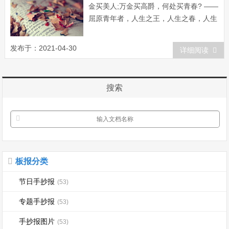
金买美人;万金买高爵，何处买青春? ——
屈原青年者，人生之王，人生之春，人生
之华也。 —— 李大钊白日莫闲过，青春
不再来。 —— 林宽白发无凭吾老矣!青春
发布于：2021-04-30
详细阅读
不再汝知乎?年将弱冠非童子，学不...
搜索
板报分类
节日手抄报
(53)
专题手抄报
(53)
手抄报图片
(53)