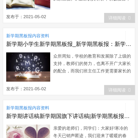
做好笔记。3 认真仔细写作业，不对答
案，认真对待每一门课。4 写完作业后，
发布于：2021-05-02
详细阅读
复习当天的内容并预习第二天上课的内
容。5 对于副课及历史、地理、生物每学
新学期黑板报内容资料
完一课...
新学期小学生新学期黑板报_新学期黑板报：新学期家访“三不宜”
众所周知，学校的教育和发展除了上级的
支持，教师们的努力，也离不开广大家长
的配合，而我们班主任工作更需要家长的
信任和支持。在教育学生的过程中，如果
能取得家长们积极配合，特别是有效的家
发布于：2021-05-02
详细阅读
访，对学生的教育可起到事半功倍的作
用，如何在家访时取得家长的信任和支持
新学期黑板报内容资料
呢?要把握好家访“三不宜&rdqu...
新学期讲话稿新学期国旗下讲话稿|新学期黑板报：新学期国旗下讲话
亲爱的老师们，同学们：大家好!寒冷的
冬天已销声匿迹，我们迎来了暖暖的春