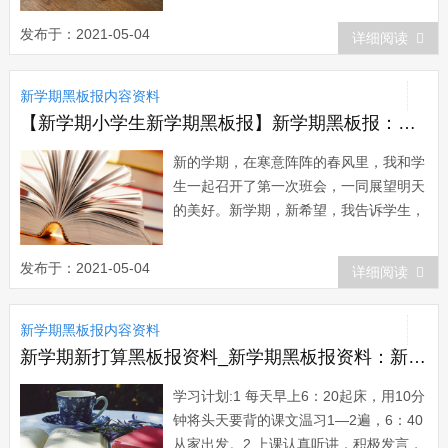
要》精神，加强学习和研究，不断更新教
育观念，转变教育行为。为幼儿提供安
发布于：2021-05-04
详细阅读
全、健康、丰富的生活和活动环境，满足
幼儿多方面发展的需要，尊重幼儿身心发
新学期黑板报内容资料
展的特点和规律，关注个别差异，坚持保
教并重，充分...
【新学期小学生新学期黑板报】新学期黑板报：新学期新班会
新的学期，在寒意阵阵的春风里，我和学
生一起召开了第一次班会，一同展望明天
的美好。新学期，新希望，我告诉学生，
老师最愿意看到他们一张张洋溢着幸福的
笑脸。同时，希望同学们向老师敞开心
发布于：2021-05-04
详细阅读
扉，偶尔的撒一下娇，让老师也享受享受
全班同学前呼后拥的幸福。请告诉告诉老
新学期黑板报内容资料
师你们的烦恼，我们大家一起承担。新学
期，新希望...
新学期新打算黑板报资料_新学期黑板报资料：新学期学习计划
学习计划:1 每天早上6：20起床，用10分
钟将头天要背的课文温习1—2遍，6：40
从家出发。2 上课认真听讲，积极发言，