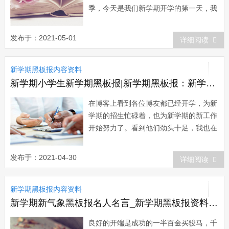
季，今天是我们新学期开学的第一天，我
们刚刚度过了一个祥和的春节，度过了一
个愉快的寒假，往日的老朋友相聚在熟悉
发布于：2021-05-01
详细阅读
的校园，也迎来了吉祥如意的虎年。首先
祝同学们在新的一年里，学得轻松，学得
新学期黑板报内容资料
愉快，学有所成。记得有一首歌里唱道：
&ldqu...
新学期小学生新学期黑板报|新学期黑板报：新学期我要远行
在博客上看到各位博友都已经开学，为新
学期的招生忙碌着，也为新学期的新工作
开始努力了。看到他们劲头十足，我也在
想我自己了。休息了两个月，过了这个周
末，也该整装待发，准备开学了。新学期
发布于：2021-04-30
详细阅读
面对新的面孔，针对新的工作，我也该好
好梳理一下，为新学期定个计划做个打算
新学期黑板报内容资料
了。新学期我准备做好以下几点：课堂教
学工作：...
新学期新气象黑板报名人名言_新学期黑板报资料：新学期名人名言
良好的开端是成功的一半百金买骏马，千