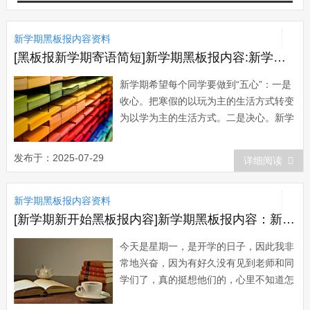
新学期黑板报内容资料
[黑板报新学期寄语简短]新学期黑板报内容:新学期寄语
新学期希望每个同学要做到“五心”：一是
收心。把寒假的以玩为主的生活方式转变
为以学为主的生活方式。二是决心。新学
期有新开始，人生最关键的时候，往往只
有几步，我们要在新学期伊始就下定决心
发布于：2025-07-29
详细阅读
使自己的人生有一个美好的开端，就如我
以前讲过的登山的故事，登山前我们总要
新学期黑板报内容资料
抱有必胜的，登上山...
[新学期新开始黑板报内容]新学期黑板报内容：新学期到了
今天是星期一，是开学的日子，因此我非
常地兴奋，因为有好久没有见到老师和同
学们了，真的挺想他们的，心里不知道怎
么了，总有一种期待感。早上我早早的就