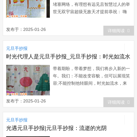
堵塞网络，有理想有远见且智慧过人的举
世无双宇宙超级无敌天才提前恭祝： 嗨
皮牛野儿(Happy New Year)当然，在新
的一年，学习上要取得新成绩，就要不懈
发布于：2025-01-26
详细阅读
地努力，“一份耕耘一份收获”!学习并不仅
仅是兴趣，还是一种责任，是我应该做而
元旦手抄报
且必须...
时光代理人是元旦手抄报_元旦手抄报：时光如流水
带着期盼，带着梦想，我们将步入新的一
年。我们：不能改变容貌，但可以展现笑
容;不能控制他转眼间，时光如流水，来
也匆匆去也匆匆，恍然间，就到了2015
年。历史翻开了崭新的一页，我们即将迎
发布于：2025-01-26
详细阅读
来的是快节奏的都市化生活，时间一分一
秒的过去，每一刻我们都在进步着。...
元旦手抄报
光遇元旦手抄报|元旦手抄报：流逝的光阴