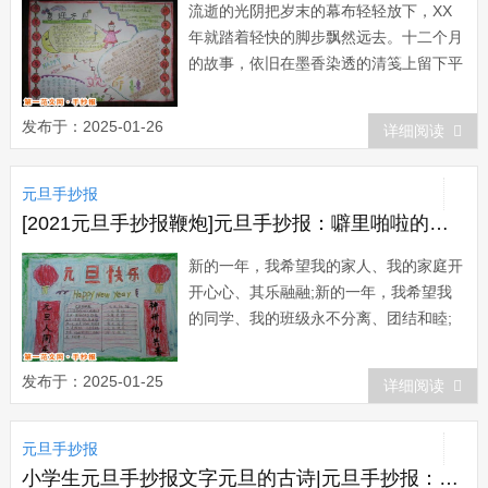
流逝的光阴把岁末的幕布轻轻放下，XX
年就踏着轻快的脚步飘然远去。十二个月
的故事，依旧在墨香染透的清笺上留下平
静温情的络印。默然回首，喜悦、欢欣、
感伤、遗憾……当您看见这信息时,幸运
发布于：2025-01-26
详细阅读
已降临到你头上,财神已进了您家门,荣华
富贵已离您不远 祝福您朋友：新年快
元旦手抄报
乐!...
[2021元旦手抄报鞭炮]元旦手抄报：噼里啪啦的鞭炮声
新的一年，我希望我的家人、我的家庭开
开心心、其乐融融;新的一年，我希望我
的同学、我的班级永不分离、团结和睦;
新的一年，我希望我的老师、我的朋友快
乐健康、天天向上……此刻，窗外又响起
发布于：2025-01-25
详细阅读
了噼里啪啦的鞭炮声，这是人们告别旧年
的恋恋不舍，也是人们对新年的美好憧
元旦手抄报
憬。这个新年总是让人有...
小学生元旦手抄报文字元旦的古诗|元旦手抄报：元旦就像句号