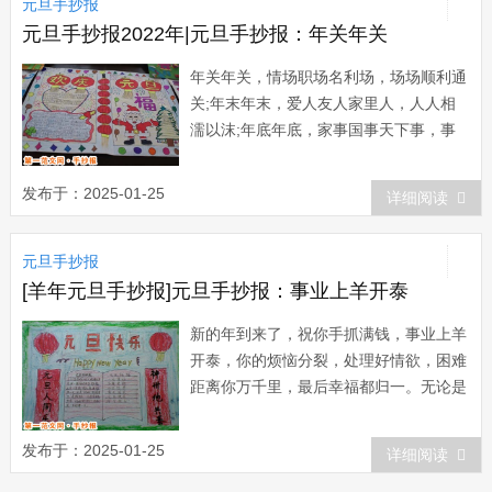
元旦手抄报
是生生世世的牵挂。元旦佳节到，我用真
真切切的心意...
元旦手抄报2022年|元旦手抄报：年关年关
年关年关，情场职场名利场，场场顺利通
关;年末年末，爱人友人家里人，人人相
濡以沫;年底年底，家事国事天下事，事
事顺心如意。元旦将至，我要把所有好运
收集，一次性发射给你：小样，你就等着
发布于：2025-01-25
详细阅读
被幸福偷袭吧!日历一页一页就要扯完，
日子一天一天匆匆向前，2015就快过
元旦手抄报
完，2015就到眼前，牵挂把距离缩短，
问候将冬天...
[羊年元旦手抄报]元旦手抄报：事业上羊开泰
新的年到来了，祝你手抓满钱，事业上羊
开泰，你的烦恼分裂，处理好情欲，困难
距离你万千里，最后幸福都归一。无论是
圣诞还是元旦，愿你旦夕快乐;无论是今
朝还是明天，愿你幸福天天;无论是相见
发布于：2025-01-25
详细阅读
还是怀念，愿你祝福不断;无论是国节还