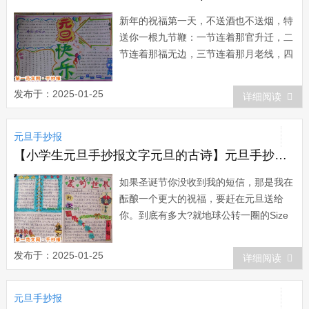
新年的祝福第一天，不送酒也不送烟，特
送你一根九节鞭：一节连着那官升迁，二
节连着那福无边，三节连着那月老线，四
节连着那艳阳天，五节连着那欢乐年，六
节连着那万贯钱，七节连着那合家欢，八
发布于：2025-01-25
详细阅读
节连着那幸福端，九节将你连在身边!祝
你元旦大吉!元旦就像句号，是一年美好
元旦手抄报
的总结;元旦就像冒号，是未来的全新开
启;元旦就像...
【小学生元旦手抄报文字元旦的古诗】元旦手抄报：元旦送给你
如果圣诞节你没收到我的短信，那是我在
酝酿一个更大的祝福，要赶在元旦送给
你。到底有多大?就地球公转一圈的Size
呗~没有迟到的短信，只有加倍的祝福，
祝你新的一年里健康、愉快、顺利、幸运
发布于：2025-01-25
详细阅读
全部翻倍!元旦将到，祝福闪耀：送你一
颗*，愿你生活璀璨交好运;送你一眼 ，盼
元旦手抄报
你开心快乐好心情;送你一叠￥，祝心...