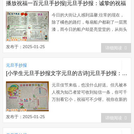
播放祝福一百元旦手抄报|元旦手抄报：诚挚的祝福
今日的大街让人感到温馨;往常的现在，
除了橘色的路灯，每扇船户都刷了一层黑
漆，而今日的船户却是亮堂堂的，从街头
到街尾都是灯火通明;往常的现在我们早
已甜甜地睡了，而今日的我们，却用着各
发布于：2025-01-25
详细阅读
种各样的方式来等待新年的到来。又逢新
岁，寄上我一份诚挚的祝福，愿你拥有更
元旦手抄报
健康、快乐与幸福的来年。...
[小学生元旦手抄报文字元旦的古诗]元旦手抄报：元旦佳节来临
元旦佳节来临，也没什么好送。但凡被本
人视为知己者皆可收到短信一条，你可千
万别看它小，祝福可不少呀。祝你在新的
一年，事业高升，生活美满，钱包鼓又
胀，平安伴一生。--本短信经过查证收到
发布于：2025-01-25
详细阅读
的不仅是本人的知己和朋友，还都是帅哥
和美女呢。缘份是长长久久的相聚，朋友