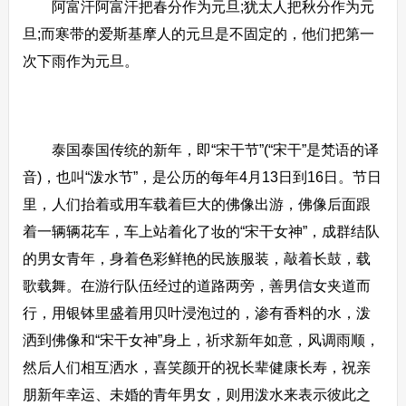
阿富汗阿富汗把春分作为元旦;犹太人把秋分作为元
旦;而寒带的爱斯基摩人的元旦是不固定的，他们把第一
次下雨作为元旦。
泰国泰国传统的新年，即“宋干节”(“宋干”是梵语的译
音)，也叫“泼水节”，是公历的每年4月13日到16日。节日
里，人们抬着或用车载着巨大的佛像出游，佛像后面跟
着一辆辆花车，车上站着化了妆的“宋干女神”，成群结队
的男女青年，身着色彩鲜艳的民族服装，敲着长鼓，载
歌载舞。在游行队伍经过的道路两旁，善男信女夹道而
行，用银钵里盛着用贝叶浸泡过的，渗有香料的水，泼
洒到佛像和“宋干女神”身上，祈求新年如意，风调雨顺，
然后人们相互洒水，喜笑颜开的祝长辈健康长寿，祝亲
朋新年幸运、未婚的青年男女，则用泼水来表示彼此之