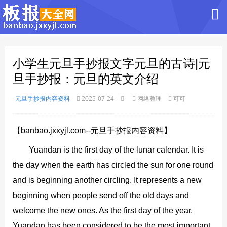
小学生元旦手抄报文字元旦的古诗|元
旦手抄报：元旦的英文介绍
元旦手抄报内容资料
2025-07-24
网络整理
可可
【banbao.jxxyjl.com--元旦手抄报内容资料】
Yuandan is the first day of the lunar calendar. It is
the day when the earth has circled the sun for one round
and is beginning another circling. It represents a new
beginning when people send off the old days and
welcome the new ones. As the first day of the year,
Yuandan has been considered to be the most important