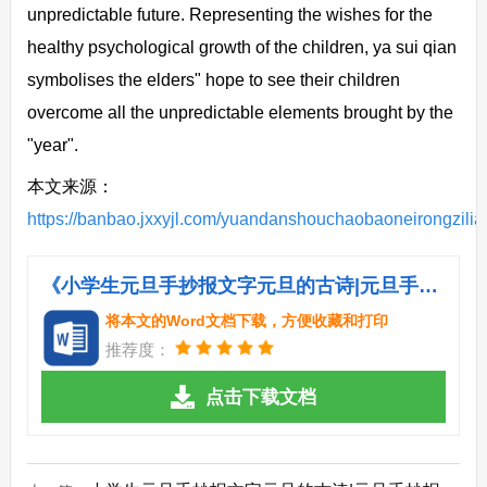
unpredictable future. Representing the wishes for the
healthy psychological growth of the children, ya sui qian
symbolises the elders" hope to see their children
overcome all the unpredictable elements brought by the
"year".
本文来源：
https://banbao.jxxyjl.com/yuandanshouchaobaoneirongzilia
《小学生元旦手抄报文字元旦的古诗|元旦手抄报：元旦的英文介绍.doc》
将本文的Word文档下载，方便收藏和打印
推荐度：
点击下载文档