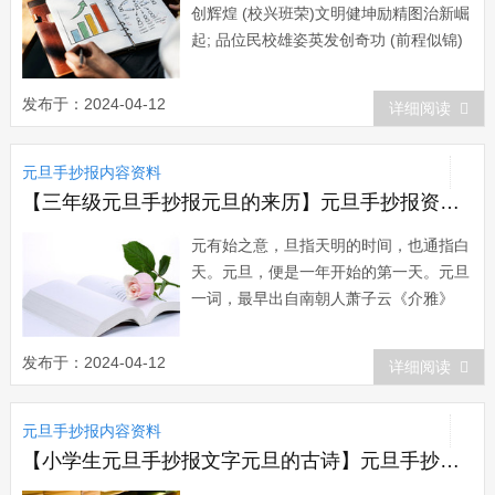
创辉煌 (校兴班荣)文明健坤励精图治新崛
起; 品位民校雄姿英发创奇功 (前程似锦)
佳节又元旦天天快乐; 健坤逢盛世步步高
升 (欣欣向荣)五十三人齐心协力共济风
发布于：2024-04-12
详细阅读
雨; 二十六班众志成城同创辉煌 (携手共
进)教师治教不二心团结协作创新; 学子求
元旦手抄报内容资料
学必一意勤奋刻苦努力...
【三年级元旦手抄报元旦的来历】元旦手抄报资料：元旦的来历
元有始之意，旦指天明的时间，也通指白
天。元旦，便是一年开始的第一天。元旦
一词，最早出自南朝人萧子云《介雅》
诗：四气新元旦，万寿初今朝。宋代吴自
牧《梦梁录》卷一正月条目：正月朔日，
发布于：2024-04-12
详细阅读
谓之元旦，俗呼为新年。一岁节序，此为
之首。;汉代崔瑗《三子钗铭》中叫元正;
元旦手抄报内容资料
晋代庾阐《扬都赋...
【小学生元旦手抄报文字元旦的古诗】元旦手抄报：伊朗的元旦习俗