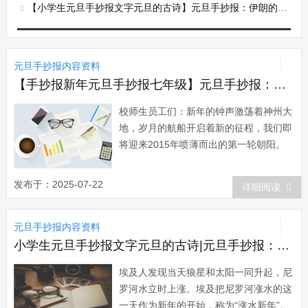
【小学生元旦手抄报文字元旦的古诗】元旦手抄报：伊朗的元旦习俗
元旦手抄报内容资料
【手抄报新年元旦手抄报七年级】元旦手抄报：学校领导新年献词
校师生员工们：新年的钟声激荡着神州大
地，岁月的航船开启着新的征程，我们即
将迎来2015年喷薄而出的第一轮朝阳。
值此一元复始、万象更新之际，校党委、
行政向辛勤工作的全校教职员工、向刻苦
发布于：2025-07-22
详细阅读
学习的莘莘学子，致以节日的祝贺、亲切
的问候和诚挚的谢意!时光荏苒，岁月如
元旦手抄报内容资料
歌。我们已昂首跨过极不平凡的2015
年。回...
小学生元旦手抄报文字元旦的古诗|元旦手抄报：埃及元旦的习俗
埃及人发现当天狼星和太阳一同升起，尼
罗河水立时上涨。埃及把尼罗河涨水的这
一天作为新年的开始，称为“涨水新年”。