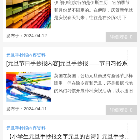
伊 朗伊朗实行的是伊斯兰历，它的季节
和月份是不固定的。在伊朗，庆贺新年就
是庆祝春天到来，往往是在公历3月下
旬，过新年要隆重庆祝一周，人们涌上街
头生起“篝火”---“夜火”，然后全家人依次
发布于：2024-04-12
详细阅读
从夜火上跳来跳去，表示烧掉“晦气”，
迎...
元旦手抄报内容资料
[元旦节日手抄报内容]元旦手抄报——节日习俗系列（五）
英国在英国，公历元旦虽没有圣诞节那样
隆重，但在除夕夜和元旦，还是根据当地
的风俗习惯开展种种庆祝活动，以示送旧
迎新。英国人在除夕的深夜，常带上糕点
和酒出去拜访，他们不敲门，就径直走进
发布于：2024-04-11
详细阅读
亲友家去。按英国人的风俗，除夕千夜过
后，朝屋里迈进第一只脚的人，预示着新
元旦手抄报内容资料
的一年的运气。如果第一个客人是个黑发
的男人，...
【小学生元旦手抄报文字元旦的古诗】元旦手抄报：印度元旦的习俗