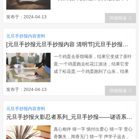
埃及的克鲁特人迎接新年，在门口放一张
桌子，七八只碟子供着大豆、扁豆、紫苜
发布于：2024-04-13
详细阅读
蓿和小麦的颗粒，还有好些绿色植物的小
芽，这象征丰裕。献给神的东西越多，新
元旦手抄报内容资料
年的收成就越多。埃...
[元旦手抄报元旦手抄报内容 清明节]元旦手抄报：元旦手抄报内容
一个鸡蛋去茶馆喝茶，结果它变成了茶叶
蛋;一个鸡蛋跑去松花江游泳，结果它变
成了松花蛋;一个鸡蛋跑到了山东，结果
它变成了鲁(卤)蛋;一个鸡蛋无家可归，结
果它变成了野鸡蛋;一个鸡蛋在路上不小
发布于：2024-04-13
详细阅读
心摔了一跤，倒在地上，结果它变成了导
弹;一个鸡蛋跑到人家院子里去了，结果
元旦手抄报内容资料
它变成了原子弹;一个鸡蛋跑到青藏高
原，结...
元旦手抄报火影忍者系列_元旦手抄报——谜语系列（五）
真心相伴 猜一字 慎付出爱心 猜一字 受心
香飘失，闻香无门 猜一字 声学子远去，