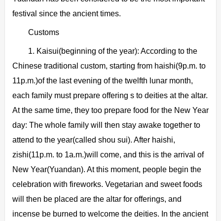
festival since the ancient times.
Customs
1. Kaisui(beginning of the year): According to the
Chinese traditional custom, starting from haishi(9p.m. to
11p.m.)of the last evening of the twelfth lunar month,
each family must prepare offering s to deities at the altar.
At the same time, they too prepare food for the New Year
day: The whole family will then stay awake together to
attend to the year(called shou sui). After haishi,
zishi(11p.m. to 1a.m.)will come, and this is the arrival of
New Year(Yuandan). At this moment, people begin the
celebration with fireworks. Vegetarian and sweet foods
will then be placed are the altar for offerings, and
incense be burned to welcome the deities. In the ancient