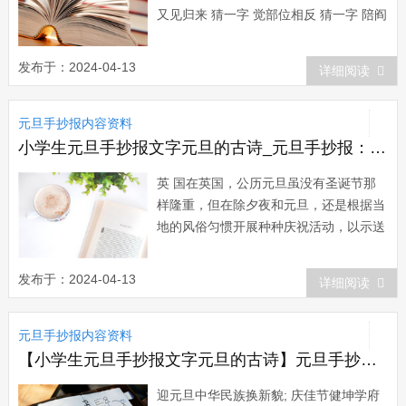
又见归来 猜一字 觉部位相反 猜一字 陪阎
罗王 猜一字 瑰太阳王 猜一字 旺四退八进
一 猜一字 曰孔子登山 猜一字 岳刀出鞘
发布于：2024-04-13
详细阅读
猜一字 力龙袍 猜一字 裙大口多一点 猜一
字 吠因小失大 猜一字 口独留花下人，有
元旦手抄报内容资料
情却无心...
小学生元旦手抄报文字元旦的古诗_元旦手抄报：英国的元旦习俗
英 国在英国，公历元旦虽没有圣诞节那
样隆重，但在除夕夜和元旦，还是根据当
地的风俗匀惯开展种种庆祝活动，以示送
旧迎新。英国人在除夕的深夜，常带上糕
点和酒出去拜访，他们不敲门，就径直走
发布于：2024-04-13
详细阅读
进亲友家去。按英国人的风俗，除夕千夜
过后，朝屋里迈进第一只脚的人，预示着
元旦手抄报内容资料
新的一年的运气。如果第一个客人是个黑
发的男人...
【小学生元旦手抄报文字元旦的古诗】元旦手抄报：关于元旦的对联2
迎元旦中华民族换新貌; 庆佳节健坤学府