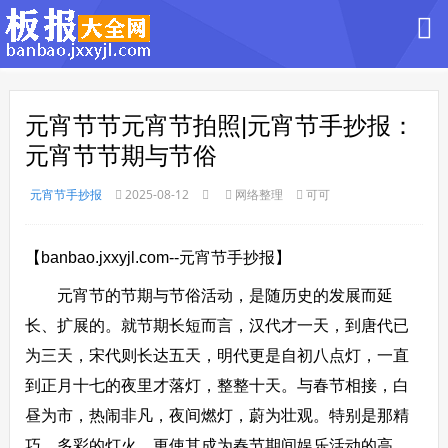
元宵节节元宵节拍照|元宵节手抄报：
元宵节节期与节俗
元宵节手抄报
2025-08-12
网络整理
可可
【banbao.jxxyjl.com--元宵节手抄报】
元宵节的节期与节俗活动，是随历史的发展而延
长、扩展的。就节期长短而言，汉代才一天，到唐代已
为三天，宋代则长达五天，明代更是自初八点灯，一直
到正月十七的夜里才落灯，整整十天。与春节相接，白
昼为市，热闹非凡，夜间燃灯，蔚为壮观。特别是那精
巧、多彩的灯火，更使其成为春节期间娱乐活动的高