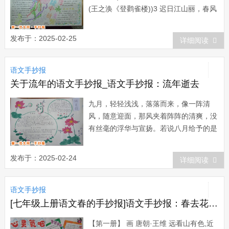
(王之涣《登鹳雀楼))3 迟日江山丽，春风
花草香。(杜甫《绝句》)4 日暮苍山远，
天寒白屋贫。(刘长舞《逢雪宿芙蓉山主
发布于：2025-02-25
详细阅读
人》)5 大漠孤烟直，长河落日圆。(王维
《使至塞上》)6 清晨入古寺，初日照高
语文手抄报
林。(常建《...
关于流年的语文手抄报_语文手抄报：流年逝去
九月，轻轻浅浅，落落而来，像一阵清
风，随意迎面，那风夹着阵阵的清爽，没
有丝毫的浮华与宣扬。若说八月给予的是
漂泊、是羁旅，我愿九月带给我的是从
容、是安稳。行过那么多的地方，也看过
发布于：2025-02-24
详细阅读
那么多的风景，最让我记忆犹新的还是九
月里的日子，开学、遇见、同学、毕业，
语文手抄报
然后循环，而后渐渐长大。流年，岁月，
时光。请别带...
[七年级上册语文春的手抄报]语文手抄报：春去花还在,人来鸟不惊
【第一册】 画 唐朝·王维 远看山有色,近