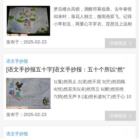
梦后楼台高锁，酒醒帘幕低垂。去年春恨
却来时，落花人独立，微雨燕双飞。记得
小苹初见，两重心字罗衣。琵琶弦上说相
思，当初明月在，曾照彩云归。任处池
塘，养我其芳。九月秋风起，夏日又将
发布于：2025-02-23
详细阅读
过。枫叶渐渐黄，心亦慢慢老。时如昼易
逝，昼如时易忘。几日阴雨之后，秋的气
语文手抄报
息本该更加浓郁了，但这座城，工厂林
立，四周热气升...
[语文手抄报五十字]语文手抄报：五十个所以“然”
1(戛)然而止 2(凛)然不屈 3(茫)然四顾
4(怅)然若失5(卓)然而立 6(断)然拒绝
7(悄)然无声 8 (溘)然长逝9(了)然于心 10
(迥) 然不同 11(愤)然前行 12(轰)然大波
13(蔼)然可亲 14(贸)然从事 15( )然俯允
发布于：2025-02-23
详细阅读
16(蔚)然成风17(怡)然自在 18(索)...
语文手抄报