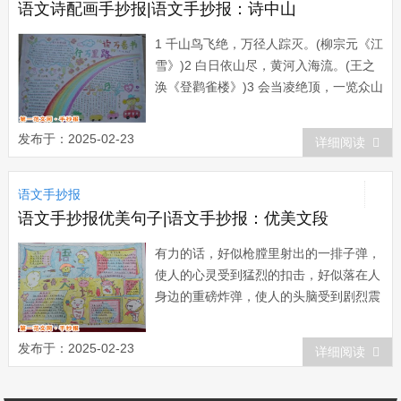
语文诗配画手抄报|语文手抄报：诗中山
1 千山鸟飞绝，万径人踪灭。(柳宗元《江
雪》)2 白日依山尽，黄河入海流。(王之
涣《登鹳雀楼》)3 会当凌绝顶，一览众山
小。(杜甫《望岳》4 国破山河在，城春草
木深入。(杜甫《春望》)5 空山不见人，
发布于：2025-02-23
详细阅读
但闻人语响。(王维《鹿柴》)6 明月出天
山，苍茫云海间。(李白《关山月》)7 相
语文手抄报
看两不厌，只有敬...
语文手抄报优美句子|语文手抄报：优美文段
有力的话，好似枪膛里射出的一排子弹，
使人的心灵受到猛烈的扣击，好似落在人
身边的重磅炸弹，使人的头脑受到剧烈震
动;亲切的话，有如平静的湖面吹来一阵
轻微的风，使人的心头荡起一层感激的涟
发布于：2025-02-23
详细阅读
漪，有如春天的夜晚下了一场无声的细
雨，使人的心里萌生了希望的绿芽。做不