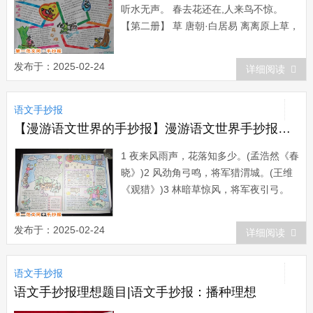
听水无声。 春去花还在,人来鸟不惊。
【第二册】 草 唐朝·白居易 离离原上草，
一岁一枯荣。 野火烧不尽，春风吹又生
春晓 唐朝·孟浩然 春眠不觉晓,处处闻啼
发布于：2025-02-24
详细阅读
鸟。 夜来风雨声,花落知多少。 古朗月行
唐朝&midd...
语文手抄报
【漫游语文世界的手抄报】漫游语文世界手抄报：诗中风
1 夜来风雨声，花落知多少。(孟浩然《春
晓》)2 风劲角弓鸣，将军猎渭城。(王维
《观猎》)3 林暗草惊风，将军夜引弓。
(卢纶《塞下曲》)4 野火烧不尽，春风吹
又生。(自居易《赋得古原草送别》)5 柴
发布于：2025-02-24
详细阅读
门闻犬吠，风雪夜归人。(刘长卿《逢雪
宿芙蓉山主人》)6 随风潜入夜，滑物细无
语文手抄报
声。《杜甫《春夜喜雨》...
语文手抄报理想题目|语文手抄报：播种理想