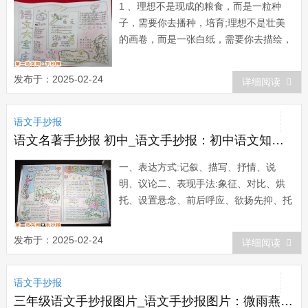
1 、理想不是现成的粮食，而是一粒种
子，需要你去播种，培育;理想不是壮美
的画卷，而是一张白纸，需要你去描绘，
渲染;理想不是葱茏的绿洲，而是一片荒
漠，需要你去开垦，改造。2 、仰对父
发布于：2025-02-24
详细阅读
母，我们是“孤本”且不可重复;俯对孩童，
我们是至尊至高的唯一;面对友情，我们
语文手抄报
是密友最珍贵的财...
语文名著手抄报 初中_语文手抄报：初中语文知识集锦
一、表达方式:记叙、描写、抒情、说
明、议论二、表现手法:象征、对比、烘
托、设置悬念、前后呼应、欲扬先抑、托
物言志、借物抒情、联想、想象、衬托
(正衬、反衬) 三、修辞手法:比喻、拟
发布于：2025-02-24
详细阅读
人、夸张、排比、对偶、引用、设问、反
问、反复、互文、对比、借代、反语四、
语文手抄报
记叙文六要素:时间、地点、人物、事情
的起因、经...
三年级语文手抄报图片_语文手抄报图片：微雨燕双飞