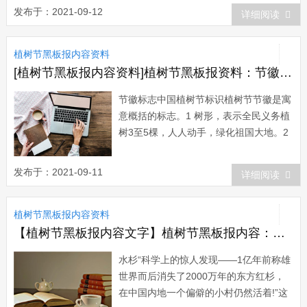
况下，中国的森林资源持续增长，并成为
发布于：2021-09-12
详细阅读
世界上增长最快的国家。目前我国森林覆
盖率提高到了18 21%，人工林面积达
植树节黑板报内容资料
5300多万公顷，占世界人工林面积的1
3...
[植树节黑板报内容资料]植树节黑板报资料：节徽的标志
节徽标志中国植树节标识植树节节徽是寓
意概括的标志。1 树形，表示全民义务植
树3至5棵，人人动手，绿化祖国大地。2
“中国植树节”和“3 12”，表示改造自然，
造福人类，年年植树，坚韧不拔的决心。
发布于：2021-09-11
详细阅读
3 五棵树可会意为“森林&rdquo...
植树节黑板报内容资料
【植树节黑板报内容文字】植树节黑板报内容：水杉
水杉“科学上的惊人发现——1亿年前称雄
世界而后消失了2000万年的东方红杉，
在中国内地一个偏僻的小村仍然活着!”这