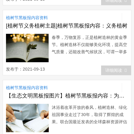
详细阅读
设的社会各界人士表示衷心的感谢!改善
生态环境，促进人与自然和谐，是各级党
植树节黑板报内容资料
委政府应尽的职责。近年来，我市按照
&ldqu...
[植树节义务植树主题]植树节黑板报内容：义务植树
春季，万物复苏，正是植树造林的黄金季
节。植树造林不仅能够美化环境，提高空
气质量，还能改善气候状况，可谓一举多
得。茂密的树冠可以遮盖阳光的照射，将
20%左右的热量反射回天空，60%—70%
发布于：2021-09-13
详细阅读
的热量被树冠吸收。此外植物蒸腾作用的
维持也需要吸收大量的热量。由于树林内
植树节黑板报内容资料
空气湿度大，热容量大，风又...
【生态文明黑板报图片】植树节黑板报内容：为生态文明播绿
沐浴着改革开放的春风，植树造林、绿化
祖国事业走过了30年，取得了辉煌的成
果。联合国最近发表的全球森林资源评估
报告显示，在世界森林资源总体减少的情