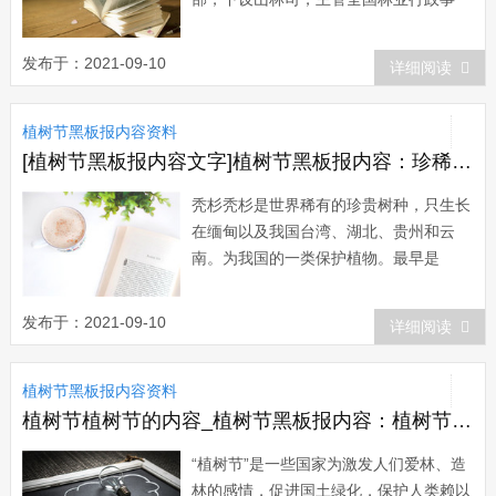
务;1914年11月又颁布了我国近代史上第
一部《森林法》 。1915年7月，在孙中山
发布于：2021-09-10
详细阅读
的倡议下，当时的北洋政府正式下令，规
定了以每年清明节为植树节，指定地点，
植树节黑板报内容资料
选择树种，全国各级政府，机关，学...
[植树节黑板报内容文字]植树节黑板报内容：珍稀树种——秃杉
秃杉秃杉是世界稀有的珍贵树种，只生长
在缅甸以及我国台湾、湖北、贵州和云
南。为我国的一类保护植物。最早是
1904年在台湾中部中央山脉乌松坑海拔
2000米处被发现的。秃杉为常绿大乔
发布于：2021-09-10
详细阅读
木，大枝平展，小枝细长而下垂。高可达
60米，直径2-3米，它生长缓慢，直至40
植树节黑板报内容资料
米高时才生枝。枝密生，树冠小，树皮呈
纤维质...
植树节植树节的内容_植树节黑板报内容：植树节的节日历史
“植树节”是一些国家为激发人们爱林、造
林的感情，促进国土绿化，保护人类赖以