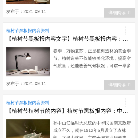
是1948年3月25日美国《旧金山纪事报》
上登载的一条头号新闻。这里所说的“东
发布于：2021-09-11
详细阅读
方红杉”或叫“黎明红...
植树节黑板报内容资料
【植树节黑板报内容文字】植树节黑板报内容：植树有什么好处
春季，万物复苏，正是植树造林的黄金季
节。植树造林不仅能够美化环境，提高空
气质量，还能改善气候状况，可谓一举多
得。茂密的树冠可以遮盖阳光的照射，将
20%左右的热量反射回天空，60%—70%
发布于：2021-09-11
详细阅读
的热量被树冠吸收。此外植物蒸腾作用的
维持也需要吸收大量的热量。由于树林内
植树节黑板报内容资料
空气湿度大，热容量大，风又...
【植树节植树节的内容】植树节黑板报内容：中国植树节的来源
孙中山任临时大总统的中华民国南京政府
成立不久，就在1912年5月设立了农林
部，下设山林司，主管全国林业行政事