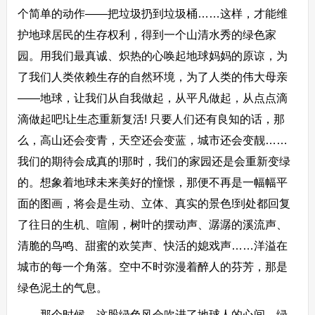
个简单的动作——把垃圾扔到垃圾桶……这样，才能维
护地球居民的生存权利，得到一个山清水秀的绿色家
园。用我们最真诚、炽热的心唤起地球妈妈的原谅，为
了我们人类依赖生存的自然环境，为了人类的伟大母亲
——地球，让我们从自我做起，从平凡做起，从点点滴
滴做起吧!让生态重新复活! 只要人们还有良知的话，那
么，高山还会变青，天空还会变蓝，城市还会变靓……
我们的期待会成真的!那时，我们的家园还是会重新变绿
的。想象着地球未来美好的憧憬，那便不再是一幅幅平
面的图画，将会是生动、立体、真实的景色!到处都回复
了往日的生机、喧闹，树叶的摆动声、潺潺的溪流声、
清脆的鸟鸣、甜蜜的欢笑声、快活的媳戏声……洋溢在
城市的每一个角落。空中不时弥漫着醉人的芬芳，那是
绿色泥土的气息。
那个时候，这股绿色风会吹进了地球人的心间，绿