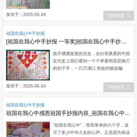
蝠，一头啮着血淋淋心肺的豺狼，一群群
叼着头颅的鹰犬和一淌淌鲜艳刺目的血!
发布于：2025-05-24
详细阅读
这是民族的。让受苦受难，受辱受虐的中
国人的血不再白流，是老一辈仁人志士的
祖国在我心中手抄报
不懈追求，他们奇迹般地走过了二万五千
里长征，经...
[祖国在我心中手抄报 一等奖]祖国在我心中手抄报：我的民族
掀开摞摞发黄的历史，在白骨累累的中国
近代史上我们看到一个个举着明晃晃钢刀
的刽子手，一只只满口 鲜血的吸血蝙
蝠，一头啮着血淋淋心肺的豺狼，一群群
叼着头颅的鹰犬和一淌淌鲜艳刺目的血!
发布于：2025-05-24
详细阅读
这是民族的。让受苦受难，受辱受虐的中
国人的血不再白流，是老一辈仁人志士的
祖国在我心中手抄报
不懈追求，他们奇迹般地走过了二万五千
里长征，经...
祖国在我心中感恩祖国手抄报内容_祖国在我心中手抄报图片资料内容：祖国妈妈
“祖国在我心中”，简简单单的六个字，道
尽了多少中华儿女的心声。正是因为有这