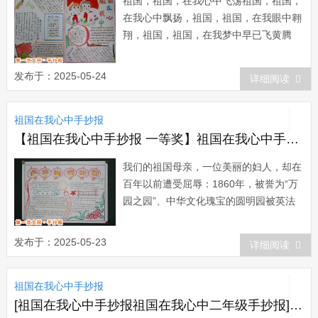
祖国，祖国，在我心中飞荡祖国，祖国，
在我心中飘扬，祖国，祖国，在我眼中翱
翔，祖国，祖国，在我梦中早已飞黄腾
达!我们可爱的中国，在孩子眼里好似一
朵太阳花，我们伟大的祖国，在全国人民
发布于：2025-05-24
详细阅读
心中似为母亲。母亲啊，母亲，你用自己
的身体，哺育了我们，你用自己甘甜的乳
祖国在我心中手抄报
汁滋润着我们，你用自己宽大的胸怀包容
着我们 ...
【祖国在我心中手抄报 一等奖】祖国在我心中手抄报：我的祖国母亲
我们的祖国母亲，一位美丽的妇人，却在
百年以前遭受屈辱：1860年，被誉为“万
园之园”、中华文化瑰宝的圆明园被英法
联军洗劫一空，在大火中毁于一旦;1931
年9月18日，日军以荒唐的借口向中国北
发布于：2025-05-23
详细阅读
部发动攻击，次日攻占沈阳城，仅四个月
内，整个东北地区沦陷，3000万父老成
祖国在我心中手抄报
了亡国奴...
[祖国在我心中手抄报祖国在我心中二年级手抄报]祖国在我心中手抄报：祖国，在我心中