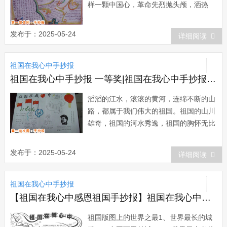
样一颗中国心，革命先烈抛头颅，洒热
血，奥运健儿奋勇拼搏，屡创辉煌，而每
一个炎黄子孙看到迎风飘扬的五星红旗都
发布于：2025-05-24
详细阅读
会热血沸腾，壮志激昂。我们现在的幸福
生活是革命烈士的血换来的，看到胸前飘
祖国在我心中手抄报
飘扬扬的红领巾，在我...
祖国在我心中手抄报 一等奖|祖国在我心中手抄报：滚滚的黄河
滔滔的江水，滚滚的黄河，连绵不断的山
路，都属于我们伟大的祖国。祖国的山川
雄奇，祖国的河水秀逸，祖国的胸怀无比
广阔。当侵略者的铁碲践踏我们美丽山河
的时候，每一个有良知的中国人脸上流着
发布于：2025-05-24
详细阅读
泪，心中淌着血。为了心中神圣不可侵犯
的祖国，他们在黑暗中摸索，在屈辱中抗
祖国在我心中手抄报
争。闻一多拍案而起，横眉冷对暗杀者的
手枪;吉...
【祖国在我心中感恩祖国手抄报】祖国在我心中手抄报：祖国版图上的世界之最
祖国版图上的世界之最1、世界最长的城