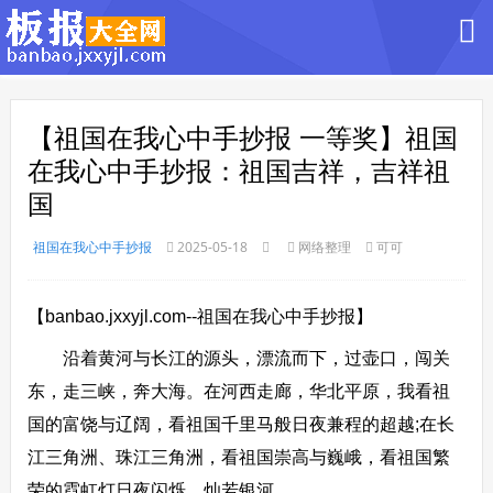
【祖国在我心中手抄报 一等奖】祖国
在我心中手抄报：祖国吉祥，吉祥祖
国
祖国在我心中手抄报
2025-05-18
网络整理
可可
【banbao.jxxyjl.com--祖国在我心中手抄报】
沿着黄河与长江的源头，漂流而下，过壶口，闯关
东，走三峡，奔大海。在河西走廊，华北平原，我看祖
国的富饶与辽阔，看祖国千里马般日夜兼程的超越;在长
江三角洲、珠江三角洲，看祖国崇高与巍峨，看祖国繁
荣的霓虹灯日夜闪烁，灿若银河……