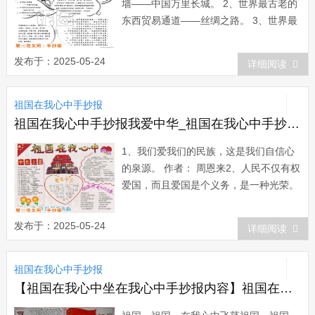
墙——中国万里长城。 2、世界最古老的
东西贸易通道——丝绸之路。 3、世界最
高的北回归线标志塔——广东从化北回归
标志塔。 4、世界最著名的涌潮——钱唐
发布于：2025-05-24
详细阅读
江潮。 5、世...
祖国在我心中手抄报
祖国在我心中手抄报我爱中华_祖国在我心中手抄报：我们爱我们的民族
1、我们爱我们的民族，这是我们自信心
的泉源。 作者： 周恩来2、人民不仅有权
爱国，而且爱国是个义务，是一种光荣。
作者： 徐特立3、常思奋不顾身，而殉国
家之急。 作者： 司马迁 国耻未雪，何由
发布于：2025-05-24
详细阅读
成名? 作者： 李白4、各出所学，各尽所
知，使国家富强不受外侮，足以自立于地
祖国在我心中手抄报
球之上。 作者： 詹天佑5、...
【祖国在我心中坐在我心中手抄报内容】祖国在我心中手抄报：祖国，在我心中飞荡