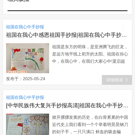
祖国在我心中手抄报
祖国在我心中感恩祖国手抄报|祖国在我心中手抄报：祖国是东方的明珠
祖国是东方的明珠，是亚洲腾飞的巨龙，
是远方地平线上初升的太阳。祖国在你心
中，在我心中，在我们大家心中!粱启超
曾说过：“少年强，则国强;少年富，则国
富;少年屹立于世界，则国屹立于世界!”我
发布于：2025-05-24
详细阅读
们是祖国的骄子，是新时代的宠儿。风华
正茂的一代啊，怎样用钢筋铁骨支撑起共
祖国在我心中手抄报
和国的大厦，怎...
[中华民族伟大复兴手抄报高清]祖国在我心中手抄报：为中华民族伟大复兴
掀开摞摞发黄的历史，在白骨累累的中国
近代史上我们看到一个个举着明晃晃钢刀
的刽子手，一只只满口 鲜血的吸血蝙