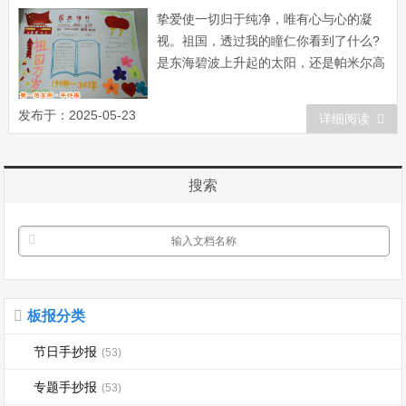
挚爱使一切归于纯净，唯有心与心的凝
视。祖国，透过我的瞳仁你看到了什么?
是东海碧波上升起的太阳，还是帕米尔高
原上闪烁的群星?是山舞银蛇、原驰蜡象
的辽阔北国，还是花开三月、草长莺飞的
发布于：2025-05-23
详细阅读
春色南疆?是敦煌飞天的曼歌轻舞，还是
杭州西湖的淡妆浓抹?是桂林山水的清奇
秀丽，还是黄山云海的神秘莫测? 只见共
搜索
和国的旗...
板报分类
节日手抄报
(53)
专题手抄报
(53)