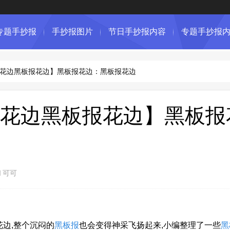
专题手抄报
手抄报图片
节日手抄报内容
专题手抄报
花边黑板报花边】黑板报花边：黑板报花边
花边黑板报花边】黑板报
可可
花边,整个沉闷的
黑板报
也会变得神采飞扬起来,小编整理了一些
黑