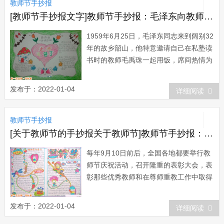
教师节手抄报
多……每个人的成长...
[教师节手抄报文字]教师节手抄报：毛泽东向教师敬酒
1959年6月25日，毛泽东同志来到阔别32
年的故乡韶山，他特意邀请自己在私塾读
书时的教师毛禹珠一起用饭，席间热情为
老师敬酒。毛禹珠不胜荣幸，感慨地
说：“主席敬酒，岂敢岂敢!”毛主席却笑盈
发布于：2022-01-04
详细阅读
盈地回答：“敬老尊贤，应该应该!”
这幅教师节手抄报排版...
教师节手抄报
[关于教师节的手抄报关于教师节]教师节手抄报：教师节的庆祝活动
每年9月10日前后，全国各地都要举行教
师节庆祝活动，召开隆重的表彰大会，表
彰那些优秀教师和在尊师重教工作中取得
显著成绩的单位。党和国家领导人亲自前
往一些在中小学慰问教师。各级政府、各
发布于：2022-01-04
详细阅读
行各业以及广大学生都满怀热情地为教师