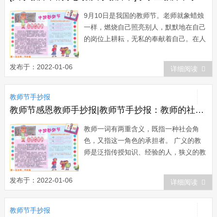
9月10日是我国的教师节。老师就象蜡烛
一样，燃烧自己照亮别人，默默地在自己
的岗位上耕耘，无私的奉献着自己。在人
生的旅途上，是老师为我们点燃希望的光
芒，给我们插上理想的翅膀，翱翔在知识
发布于：2022-01-06
详细阅读
的海洋上。敬爱的老师们，没有春的耕
耘，哪来的荷香十里，愿你们永远是使
教师节手抄报
者，将和煦的阳光洒满人间。这幅小学生
教师节手抄...
教师节感恩教师手抄报|教师节手抄报：教师的社会角色
教师一词有两重含义，既指一种社会角
色，又指这一角色的承担者。 广义的教
师是泛指传授知识、经验的人，狭义的教
师系指受过专门教育和训练的人，并在教
育(学校)中担任教育、教学工作的人，狭
发布于：2022-01-06
详细阅读
义方面来理解，即教师是指受过专门教育
和训练的，在学校中向学生传递人类科学
教师节手抄报
文化知识和技能，发展学生的体质，对学