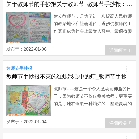
生进行思...
关于教师节的手抄报关于教师节_教师节手抄报：教师节重要意义
建立教师节，是为了进一步提高人民教师
的政治地位和社会地位，逐步使教师的工
作真正成为社会上最受人尊重、最值得羡
慕的职业之一，形成尊师重教、尊重知
识、尊重人才的社会风气;有利于全社会
发布于：2022-01-06
详细阅读
关心教育事业，有利于提高整个中华民族
的科学文化素质。建立教师节，标志着教
教师节手抄报
师受到全社会的尊敬。这是因为教师的工
作在很大程...
教师节手抄报不灭的红烛我心中的灯_教师节手抄报：不灭的红烛，我心中的灯
教师节-----这是一个令人激动而神圣的日
子，因为教师节不仅仅赞美教师，更重要
的是，她在讴歌一种灿烂的、塑造灵魂的
职业。教师，一个普通的名字，但是今年
这个名字却显得格外的厚重。师者，传
发布于：2022-01-04
详细阅读
道、授业、解惑。教师，多么神圣的字
眼。这个名字赋予我们的实在太多太