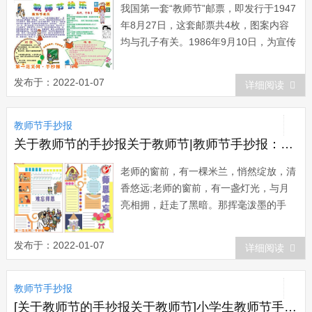
我国第一套“教师节”邮票，即发行于1947
年8月27日，这套邮票共4枚，图案内容
均与孔子有关。1986年9月10日，为宣传
教师节重大而深远的意义，原邮电部发行
一套“教师节”纪念邮票，全套1枚，面额8
发布于：2022-01-07
详细阅读
分。张磊设计。影写版。齿孔11度，背面
刷胶。邮局全...
教师节手抄报
关于教师节的手抄报关于教师节|教师节手抄报：教师节散文诗
老师的窗前，有一棵米兰，悄然绽放，清
香悠远;老师的窗前，有一盏灯光，与月
亮相拥，赶走了黑暗。那挥毫泼墨的手
笔，正书写明天的画卷;那摇曳的身影，
是在学子习作中，寻找弄潮儿的波澜。这
发布于：2022-01-07
详细阅读
时而发出的声音，就是老师的轻轻自言，
叫绝拍案，为绝妙的句章而惊叹;这时常
教师节手抄报
翻阅的书斋就是桥梁一线，连接着遥远，
承载着期望...
[关于教师节的手抄报关于教师节]小学生教师节手抄报：庆祝教师节