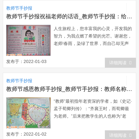
办实事，排忧解难，为他们献身教育事业
教师节手抄报
创造条件，使尊师重教的传统得以恢复和
发扬光...
教师节手抄报祝福老师的话语_教师节手抄报：给老师的祝福
人生旅程上，您丰富我的心灵，开发我的
智力，为我点燃了希望的光芒。谢谢您，
老师!春雨，染绿了世界，而自己却无声
地消失在泥土之中。老师，您就是滋润我
们心田的春雨，我们将永远感谢您。老
发布于：2022-01-03
详细阅读
师，您是海洋，我是贝壳，是您给了我斑
斓的色彩 …… 我当怎样地感谢您!踏遍心
教师节手抄报
田的每一角，踩...
教师节感恩教师手抄报_教师节手抄报：教师名称的来源
“教师”最初指年老资深的学者，如《史记·
孟子荀卿列传》：“齐襄王时，而荀卿最
为老师。”后来把教学生的人也称为“老
师”。如金代元好问《示侄孙伯安》一
诗：“伯安入小学，颖悟非凡儿。属句有
发布于：2022-01-02
详细阅读
夙性，说字 惊老...