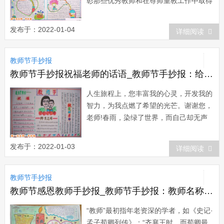
彰那些优秀教师和在尊师重教工作中取得
显著成绩的单位。党和国家领导人亲自前
往一些在中小学慰问教师。各级政府、各
发布于：2022-01-04
详细阅读
行各业以及广大学生都满怀热情地为教师
办实事，排忧解难，为他们献身教育事业
教师节手抄报
创造条件，使尊师重教的传统得以恢复和
发扬光...
教师节手抄报祝福老师的话语_教师节手抄报：给老师的祝福
人生旅程上，您丰富我的心灵，开发我的
智力，为我点燃了希望的光芒。谢谢您，
老师!春雨，染绿了世界，而自己却无声
地消失在泥土之中。老师，您就是滋润我
们心田的春雨，我们将永远感谢您。老
发布于：2022-01-03
详细阅读
师，您是海洋，我是贝壳，是您给了我斑
斓的色彩 …… 我当怎样地感谢您!踏遍心
教师节手抄报
田的每一角，踩...
教师节感恩教师手抄报_教师节手抄报：教师名称的来源
“教师”最初指年老资深的学者，如《史记·
孟子荀卿列传》：“齐襄王时，而荀卿最