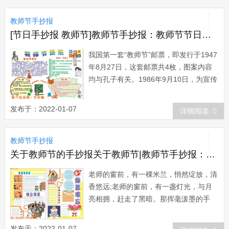
教师节手抄报
[节日手抄报 教师节]教师节手抄报：教师节节日邮票
我国第一套“教师节”邮票，即发行于1947
年8月27日，这套邮票共4枚，图案内容
均与孔子有关。1986年9月10日，为宣传
教师节重大而深远的意义，原邮电部发行
一套“教师节”纪念邮票，全套1枚，面额8
发布于：2022-01-07
详细阅读
分。张磊设计。影写版。齿孔11度，背面
刷胶。邮局全...
教师节手抄报
关于教师节的手抄报关于教师节|教师节手抄报：教师节散文诗
老师的窗前，有一棵米兰，悄然绽放，清
香悠远;老师的窗前，有一盏灯光，与月
亮相拥，赶走了黑暗。那挥毫泼墨的手
笔，正书写明天的画卷;那摇曳的身影，
是在学子习作中，寻找弄潮儿的波澜。这
发布于：2022-01-07