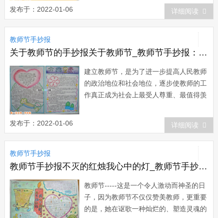
育(学校)中担任教育、教学工作的人，狭
发布于：2022-01-06
详细阅读
义方面来理解，即教师是指受过专门教育
和训练的，在学校中向学生传递人类科学
教师节手抄报
文化知识和技能，发展学生的体质，对学
生进行思...
关于教师节的手抄报关于教师节_教师节手抄报：教师节重要意义
建立教师节，是为了进一步提高人民教师
的政治地位和社会地位，逐步使教师的工
作真正成为社会上最受人尊重、最值得羡
慕的职业之一，形成尊师重教、尊重知
识、尊重人才的社会风气;有利于全社会
发布于：2022-01-06
详细阅读
关心教育事业，有利于提高整个中华民族
的科学文化素质。建立教师节，标志着教
教师节手抄报
师受到全社会的尊敬。这是因为教师的工
作在很大程...
教师节手抄报不灭的红烛我心中的灯_教师节手抄报：不灭的红烛，我心中的灯
教师节-----这是一个令人激动而神圣的日
子，因为教师节不仅仅赞美教师，更重要
的是，她在讴歌一种灿烂的、塑造灵魂的