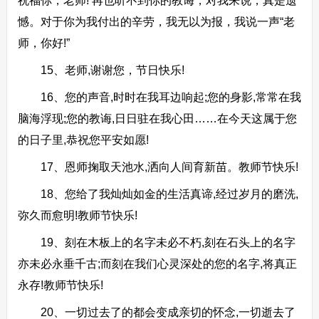
祝福你，老师! 再也听不到你的教诲，对我来说，真是遗
憾。对于你为我付出的辛劳，我无以为报，我说一声“老
师，你好!”
15、老师,谢谢您，节日快乐!
16、您的声音,时时在我耳边响起;您的身影,常常在我
脑海浮现;您的教诲,日日驻在我心田……在今天这属于您
的日子里,恭祝您平安如愿!
17、恩师掬取天池水,洒向人间育新苗。教师节快乐!
18、您给了我灿灿如金的生活真谛,经过岁月的磨洗,
弥久而愈明!教师节快乐!
19、刻在木板上的名字未必不朽,刻在石头上的名字
亦未必永垂千古;而刻在我们心灵深处的您的名字,将真正
永存!教师节快乐!
20、一切过去了的都会变成亲切的怀念,一切逝去了