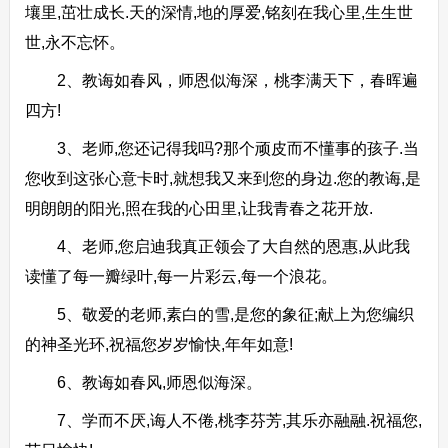
壤里,茁壮成长.天的深情,地的厚爱,铭刻在我心里,生生世
世,永不忘怀。
2、教诲如春风，师恩似海深，桃李满天下，春晖遍
四方!
3、老师,您还记得我吗?那个顽皮而不懂事的孩子.当
您收到这张心意卡时,就想我又来到您的身边.您的教诲,是
明朗朗的阳光,照在我的心田里,让我青春之花开放.
4、老师,您启迪我真正领会了大自然的恩惠,从此我
读懂了每一瓣绿叶,每一片彩云,每一个浪花。
5、敬爱的老师,素白的雪,是您的象征;献上为您编织
的神圣光环,祝福您岁岁愉快,年年如意!
6、教诲如春风,师恩似海深。
7、学而不厌,诲人不倦,桃李芬芳,其乐亦融融.祝福您,