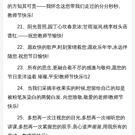
的方知其可贵——我怀念这您带我们走过的分分秒秒。
教师节快乐!
21、阳光普照,园丁心坎春意浓;甘雨滋润,桃李枝头蓓
蕾红.——祝您教师节愉快!
22、愿欢快的歌声,时刻萦绕着您;愿欢乐年华,永远伴
随您.祝您节日愉快!
23、所有的思念,更融合着不尽的感激与敬仰,愿您的
节日里洋溢着 璀璨,平安!教师节快乐!12
24、当我们采摘丰收果实的时候,您留给自己的却是
被粉笔灰染白的两鬓白发. 向您致敬,敬爱的老师!教师节
快乐!
25、多想再一次注视您的目光,多想再一次倾听您的
讲课,多想再一次紧握您的双手,衷心道声谢谢,用我所有的