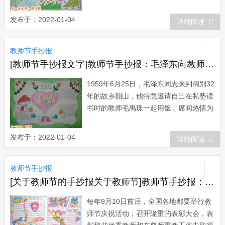
职业。教师，一个普通的名字，但是今年
这个名字却显得格外的厚重。师者，传
发布于：2022-01-04
详细阅读
道、授业、解惑。教师，多么神圣的字
眼。这个名字赋予我们的实在太多太
教师节手抄报
多……每个人的成长...
[教师节手抄报文字]教师节手抄报：毛泽东向教师敬酒
1959年6月25日，毛泽东同志来到阔别32
年的故乡韶山，他特意邀请自己在私塾读
书时的教师毛禹珠一起用饭，席间热情为
老师敬酒。毛禹珠不胜荣幸，感慨地
说：“主席敬酒，岂敢岂敢!”毛主席却笑盈
发布于：2022-01-04
详细阅读
盈地回答：“敬老尊贤，应该应该!”
这幅教师节手抄报排版...
教师节手抄报
[关于教师节的手抄报关于教师节]教师节手抄报：教师节的庆祝活动
每年9月10日前后，全国各地都要举行教
师节庆祝活动，召开隆重的表彰大会，表