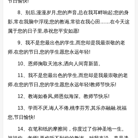
节日愉快!
8、别后,漫漫岁月,您的声音,总在我耳畔响起;您的身
影,常在我脑中浮现;您的教诲,常驻在我心田……在今天这
属于您的日子里,恭祝您平安如愿!
9、我不是您最出色的学生,而您却是我最崇敬的老
师.在您的节日,您的学生愿您永远年轻!
10、恩师掬取天池水,洒向人间育新苗。
11、我不是您最出色的学生,而您却是我最崇敬的老
师.在您的节日,您的学生愿您永远年轻!教师节快乐!
12、教诲如春风,师恩似海深。教师节快乐!
13、学而不厌,诲人不倦,桃李芬芳,其乐亦融融.祝福
您,节日愉快!
14、在笔和纸的摩擦间，你度过了你神圣地一生。