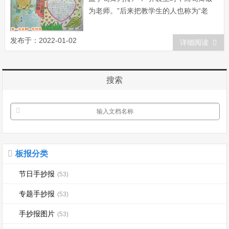
为老师。”后来把教学生的人也称为“老
师”。如金代元好问《示侄孙伯安》一
诗：“伯安入小学，颖悟非凡儿。属句有
发布于：2022-01-02
详细阅读
夙性，说字 惊老...
搜索
板报分类
节日手抄报
(53)
专题手抄报
(53)
手抄报图片
(53)