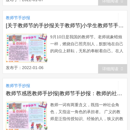
详细阅读
时而发出的声音，就是老师的轻轻自言，
叫绝拍案，为绝妙的句章而惊叹;这时常
教师节手抄报
翻阅的书斋就是桥梁一线，连接着遥远，
承载着期望...
[关于教师节的手抄报关于教师节]小学生教师节手抄报：庆祝教师节
9月10日是我国的教师节。老师就象蜡烛
一样，燃烧自己照亮别人，默默地在自己
的岗位上耕耘，无私的奉献着自己。在人
生的旅途上，是老师为我们点燃希望的光
芒，给我们插上理想的翅膀，翱翔在知识
发布于：2022-01-06
详细阅读
的海洋上。敬爱的老师们，没有春的耕
耘，哪来的荷香十里，愿你们永远是使
教师节手抄报
者，将和煦的阳光洒满人间。这幅小学生
教师节手抄...
教师节感恩教师手抄报|教师节手抄报：教师的社会角色
教师一词有两重含义，既指一种社会角
色，又指这一角色的承担者。 广义的教
师是泛指传授知识、经验的人，狭义的教
师系指受过专门教育和训练的人，并在教