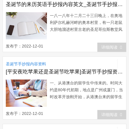
演群雄逐鹿...
圣诞节的来历英语手抄报内容英文_圣诞节手抄报内容：平安夜来历
一八一八年十二月二十三日晚上，在奥地
利萨尔札赫河畔的奥本村里，有一只老鼠
大胆地溜进村里古老的圣尼哥拉斯教堂风
琴楼厢里。这只饥寒交迫的小东西东跑西
窜，到处咬噬，终于干下了一件“影响深
发布于：2022-12-01
详细阅读
远的大事”，导致了一曲脍炙人口的圣诞
赞美诗的诞生。翌日清晨，一位身穿黑色
圣诞节手抄报内容资料
礼服大衣的中年人走进...
[平安夜吃苹果还是圣诞节吃苹果]圣诞节手抄报资料：平安夜吃苹果的起源
一、从港澳台的留学生中传来的。时间大
约是80年代初期，地点是广州或厦门，当
时改革开放刚开始，从港澳台来的留学生
不多，中国社会的物资也不是很多，他们
中的部份人有过圣诞节的习惯，但没有火
发布于：2022-12-01
详细阅读
鸡，也没有圣诞大餐，有钱也买不到些什
么东西。12月市面上只有苹果这种水果