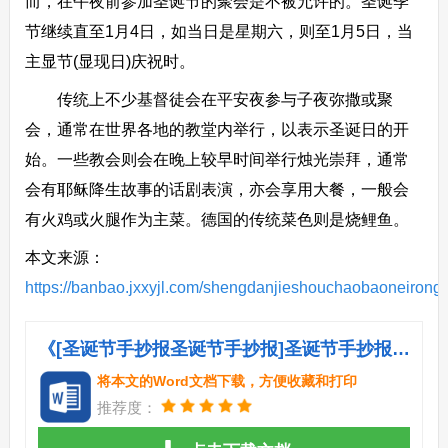
而，在午夜前参加圣诞节的聚会是不被允许的。圣诞季
节继续直至1月4日，如当日是星期六，则至1月5日，当
主显节(显现日)庆祝时。
传统上不少基督徒会在平安夜参与子夜弥撒或聚
会，通常在世界各地的教堂内举行，以表示圣诞日的开
始。一些教会则会在晚上较早时间举行烛光崇拜，通常
会有耶稣降生故事的话剧表演，亦会享用大餐，一般会
有火鸡或火腿作为主菜。德国的传统菜色则是烧鲤鱼。
本文来源：
https://banbao.jxxyjl.com/shengdanjieshouchaobaoneirong
《[圣诞节手抄报圣诞节手抄报]圣诞节手抄报内容：圣诞节前夜.doc》
将本文的Word文档下载，方便收藏和打印
推荐度：