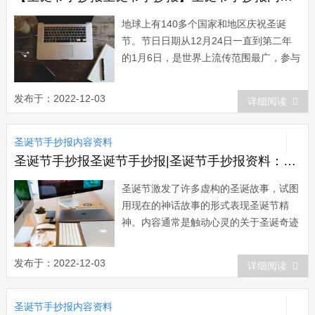
地球上有140多个国家和地区庆祝圣诞
节。节日日期从12月24日一直到第二年
的1月6日，是世界上流传范围最广，参与
的人数最多的节日。可以说，圣诞节是个
超越国界的普天同庆的世界性节日。圣诞
发布于：2022-12-03
详细阅读
节是在12月25日，但欢度圣诞却从12月
24日就开始了。这就像中国人过春节并不
圣诞节手抄报内容资料
从正月初一开始，而是从大年三十开始...
圣诞节手抄报圣诞节手抄报|圣诞节手抄报资料：圣诞节的艺术
圣诞节激发了许多虚构的圣诞故事，试图
用现在的神话故事的形式表现圣诞节精
神。内容通常是触动心灵的关于圣诞奇迹
的故事。他们中的一些已经变得非常有名
并且已经变为大众文化的一部分，这些故
发布于：2022-12-03
详细阅读
事已经被作为圣诞传统流传至今。圣诞期
间上映的新片是不仅是每年电影工业票房
圣诞节手抄报内容资料
的保证，圣诞也是各大电影公司和著名导