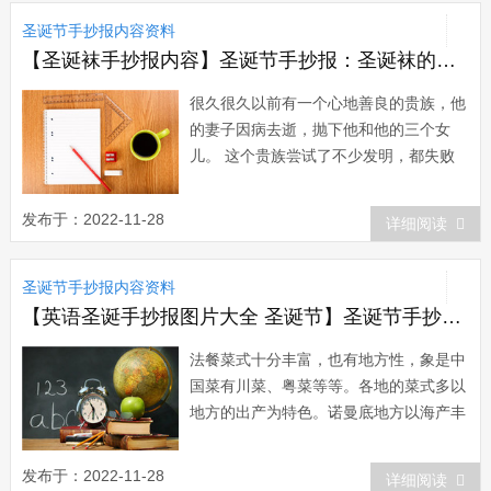
台湾实施隔周周休二日，同时取消部分国
圣诞节手抄报内容资料
定假日，以减少因假期太多而做成的...
【圣诞袜手抄报内容】圣诞节手抄报：圣诞袜的传说
很久很久以前有一个心地善良的贵族，他
的妻子因病去逝，抛下他和他的三个女
儿。 这个贵族尝试了不少发明，都失败
了，但也因此耗尽了钱财，所以他们不得
不搬到一家农舍里生活，他的女儿们也只
发布于：2022-11-28
详细阅读
得亲自烧煮、缝纫和打扫。一晃几年过
去，女儿们陆续到了出嫁的年龄，父亲却
圣诞节手抄报内容资料
变得更加沮丧，因为他没钱给女儿们买嫁
妆。一天晚上...
【英语圣诞手抄报图片大全 圣诞节】圣诞节手抄报：法式圣诞大餐
法餐菜式十分丰富，也有地方性，象是中
国菜有川菜、粤菜等等。各地的菜式多以
地方的出产为特色。诺曼底地方以海产丰
富，海鲜菜式便是拿手菜;勃根弟地方盛
产葡萄，白葡萄酒及蜗牛菜式便十分出众
发布于：2022-11-28
详细阅读