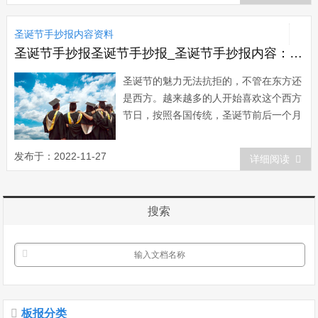
(蜗牛是吃葡萄叶长大的，这样才能长得
又肥又壮);法国的西南部皮里格地方和东
圣诞节手抄报内容资料
北部阿尔萨斯则出产美味的鹅肝，南部曼
顿地方...
圣诞节手抄报圣诞节手抄报_圣诞节手抄报内容：圣诞节的巨大魅力
圣诞节的魅力无法抗拒的，不管在东方还
是西方。越来越多的人开始喜欢这个西方
节日，按照各国传统，圣诞节前后一个月
的时间，大街小巷已张灯结彩，热闹非
凡。人们都在计划着争相购买送给朋友和
发布于：2022-11-27
详细阅读
家人的圣诞节礼物。圣诞节即将到来时，
在西方国家，孩子们热切地盼望收到圣诞
老人的圣诞礼物。“圣诞老人&rdq...
搜索
板报分类