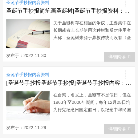
圣诞节手抄报内容资料
卖，于是他们就吃苹果庆祝，喻意有新年
里，平...
圣诞节手抄报简笔画圣诞树|圣诞节手抄报资料：关于圣诞树的争论
关于圣诞树存在相当的争议，主要集中在
长期或者非长期使用这种树和反对使用者
声称，圣诞树来源于异教传统而没有《圣
经》根据等。名称争论 假日树这个概
念于1990年代晚期 (可能更早)产生于美
发布于：2022-11-30
详细阅读
国和加拿大试图将它推广到整个冬季假期
而不知是在特殊宗教假期。福克斯新闻撰
圣诞节手抄报内容资料
稿人Bill OReilly (评...
[圣诞节手抄报圣诞节手抄报]圣诞节手抄报内容：亚洲圣诞节习俗
在台湾，名义上，圣诞节不是假日，但在
1963年至2000年期间，每年12月25日均
为行宪纪念日国定假日，以纪念中华民国
宪法于1946年同日通过，并于翌年同日
实施，所以圣诞节虽然在名义上不是假
发布于：2022-11-29
详细阅读
日，但却很凑巧地放假一天。1998年，