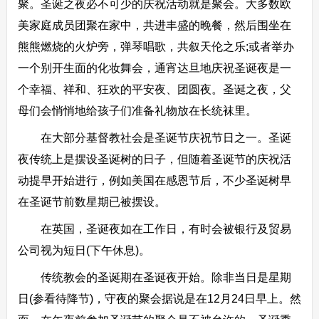
聚。圣诞之夜必不可少的庆祝活动就是聚会。大多数欧
美家庭成员团聚在家中，共进丰盛的晚餐，然后围坐在
熊熊燃烧的火炉旁，弹琴唱歌，共叙天伦之乐;或者举办
一个别开生面的化妆舞会，通宵达旦地庆祝圣诞夜是一
个幸福、祥和、狂欢的平安夜、团圆夜。圣诞之夜，父
母们会悄悄地给孩子们准备礼物放在长统袜里。
在大部分基督教社会是圣诞节庆祝节日之一。圣诞
夜传统上是摆设圣诞树的日子，但随着圣诞节的庆祝活
动提早开始进行，例如美国在感恩节后，不少圣诞树早
在圣诞节前数星期已被摆设。
在英国，圣诞夜如在工作日，有时会被银行及贸易
公司视为短日(下午休息)。
传统教会的圣诞期在圣诞夜开始。除非当日是星期
日(参看待降节)，守夜的聚会据说是在12月24日早上。然