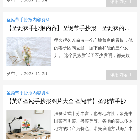
发布于：2022-11-29
详细阅读
日，但却很凑巧地放假一天。1998年，
台湾实施隔周周休二日，同时取消部分国
圣诞节手抄报内容资料
定假日，以减少因假期太多而做成的...
【圣诞袜手抄报内容】圣诞节手抄报：圣诞袜的传说
很久很久以前有一个心地善良的贵族，他
的妻子因病去逝，抛下他和他的三个女
儿。 这个贵族尝试了不少发明，都失败
了，但也因此耗尽了钱财，所以他们不得
不搬到一家农舍里生活，他的女儿们也只
发布于：2022-11-28
详细阅读
得亲自烧煮、缝纫和打扫。一晃几年过
去，女儿们陆续到了出嫁的年龄，父亲却
圣诞节手抄报内容资料
变得更加沮丧，因为他没钱给女儿们买嫁
妆。一天晚上...
【英语圣诞手抄报图片大全 圣诞节】圣诞节手抄报：法式圣诞大餐
法餐菜式十分丰富，也有地方性，象是中
国菜有川菜、粤菜等等。各地的菜式多以
地方的出产为特色。诺曼底地方以海产丰
富，海鲜菜式便是拿手菜;勃根弟地方盛