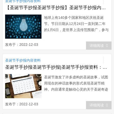
圣诞节手抄报内容资料
在英国有个叫亨高尔的十多岁青年，在一
家雕刻店...
【圣诞节手抄报圣诞节手抄报】圣诞节手抄报内容：圣诞节庆来历
地球上有140多个国家和地区庆祝圣诞
节。节日日期从12月24日一直到第二年
的1月6日，是世界上流传范围最广，参与
的人数最多的节日。可以说，圣诞节是个
超越国界的普天同庆的世界性节日。圣诞
发布于：2022-12-03
详细阅读
节是在12月25日，但欢度圣诞却从12月
24日就开始了。这就像中国人过春节并不
圣诞节手抄报内容资料
从正月初一开始，而是从大年三十开始...
圣诞节手抄报圣诞节手抄报|圣诞节手抄报资料：圣诞节的艺术
圣诞节激发了许多虚构的圣诞故事，试图
用现在的神话故事的形式表现圣诞节精
神。内容通常是触动心灵的关于圣诞奇迹
的故事。他们中的一些已经变得非常有名
并且已经变为大众文化的一部分，这些故
发布于：2022-12-03
详细阅读
事已经被作为圣诞传统流传至今。圣诞期
间上映的新片是不仅是每年电影工业票房