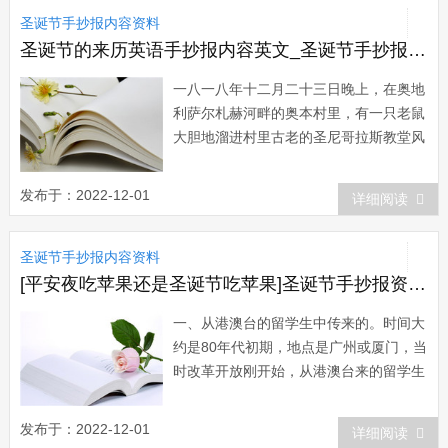
圣诞节手抄报内容资料
的保证，圣诞也是各大电影公司和著名导
演群雄逐鹿...
圣诞节的来历英语手抄报内容英文_圣诞节手抄报内容：平安夜来历
一八一八年十二月二十三日晚上，在奥地
利萨尔札赫河畔的奥本村里，有一只老鼠
大胆地溜进村里古老的圣尼哥拉斯教堂风
琴楼厢里。这只饥寒交迫的小东西东跑西
窜，到处咬噬，终于干下了一件“影响深
发布于：2022-12-01
详细阅读
远的大事”，导致了一曲脍炙人口的圣诞
赞美诗的诞生。翌日清晨，一位身穿黑色
圣诞节手抄报内容资料
礼服大衣的中年人走进...
[平安夜吃苹果还是圣诞节吃苹果]圣诞节手抄报资料：平安夜吃苹果的起源
一、从港澳台的留学生中传来的。时间大
约是80年代初期，地点是广州或厦门，当
时改革开放刚开始，从港澳台来的留学生
不多，中国社会的物资也不是很多，他们
中的部份人有过圣诞节的习惯，但没有火
发布于：2022-12-01
详细阅读
鸡，也没有圣诞大餐，有钱也买不到些什