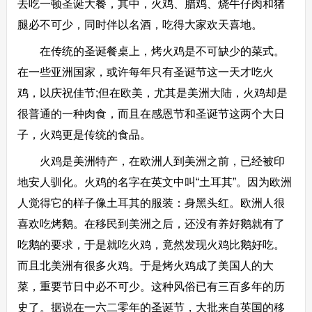
去吃一顿圣诞大餐，其中，火鸡、腊鸡、烧牛仔肉和猪
腿必不可少，同时伴以名酒，吃得大家欢天喜地。
在传统的圣诞餐桌上，烤火鸡是不可缺少的菜式。
在一些亚洲国家，或许每年只有圣诞节这一天才吃火
鸡，以庆祝佳节;但在欧美，尤其是美洲大陆，火鸡却是
很普通的一种肉食，而且在感恩节和圣诞节这两个大日
子，火鸡更是传统的食品。
火鸡是美洲特产，在欧洲人到美洲之前，已经被印
地安人驯化。火鸡的名字在英文中叫“土耳其”。因为欧洲
人觉得它的样子像土耳其的服装：身黑头红。欧洲人很
喜欢吃烤鹅。在移民到美洲之后，还没有养好鹅就有了
吃鹅的要求，于是就吃火鸡，竟然发现火鸡比鹅好吃。
而且北美洲有很多火鸡。于是烤火鸡成了美国人的大
菜，重要节日中必不可少。这种风俗已有三百多年的历
史了。据说在一六二零年的圣诞节，大批来自英国的移