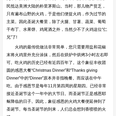
民抵达美洲大陆的朴里茅斯山。当时，那儿物产贫乏，
只有遍布山野的火鸡，于是他们便捉火鸡，作为过节的
主菜。因此圣诞大餐里，除了火腿、甘薯、蔬菜、葡萄
干布丁、水果饼、鸡尾酒之外，当然少不了火鸡这位“仁
兄”了!
火鸡的最传统做法非常简单，您只需要用盐和花椒
末将火鸡里外充分涂抹，然后在烘炉中烘烤3小时左右即
可。吃火鸡的历史已经有近四百年了。这个象征丰收团
圆的感恩大餐“Christmas Dinner”和“Thanks giving
Dinner”中的“Dinner”原本并非指晚餐。而应该在中午
吃。由于感恩节是每年11月第四周的星期四。已经非常
接近圣诞节这个一年中的大节日。而圣诞节正是感恩耶
稣降临的日子。因此，象征感恩的火鸡大餐便延伸到了
圣诞节。每当圣诞节的到来，人们总会想到香喷喷的火