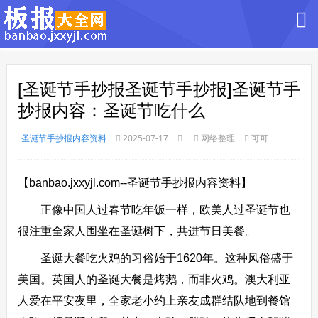
[圣诞节手抄报圣诞节手抄报]圣诞节手
抄报内容：圣诞节吃什么
圣诞节手抄报内容资料
2025-07-17
网络整理
可可
【banbao.jxxyjl.com--圣诞节手抄报内容资料】
正像中国人过春节吃年饭一样，欧美人过圣诞节也
很注重全家人围坐在圣诞树下，共进节日美餐。
圣诞大餐吃火鸡的习俗始于1620年。这种风俗盛于
美国。英国人的圣诞大餐是烤鹅，而非火鸡。澳大利亚
人爱在平安夜里，全家老小约上亲友成群结队地到餐馆