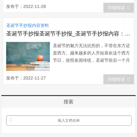
产葡萄，白葡萄酒及蜗牛菜式便十分出众
发布于：2022-11-28
详细阅读
(蜗牛是吃葡萄叶长大的，这样才能长得
又肥又壮);法国的西南部皮里格地方和东
圣诞节手抄报内容资料
北部阿尔萨斯则出产美味的鹅肝，南部曼
顿地方...
圣诞节手抄报圣诞节手抄报_圣诞节手抄报内容：圣诞节的巨大魅力
圣诞节的魅力无法抗拒的，不管在东方还
是西方。越来越多的人开始喜欢这个西方
节日，按照各国传统，圣诞节前后一个月
的时间，大街小巷已张灯结彩，热闹非
凡。人们都在计划着争相购买送给朋友和
发布于：2022-11-27
详细阅读
家人的圣诞节礼物。圣诞节即将到来时，
在西方国家，孩子们热切地盼望收到圣诞
老人的圣诞礼物。“圣诞老人&rdq...
搜索