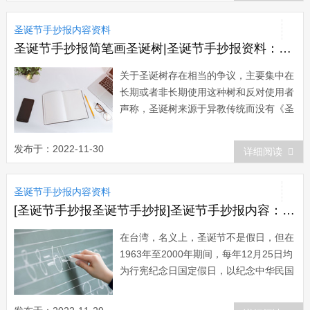
么东西。12月市面上只有苹果这种水果
圣诞节手抄报内容资料
卖，于是他们就吃苹果庆祝，喻意有新年
里，平...
圣诞节手抄报简笔画圣诞树|圣诞节手抄报资料：关于圣诞树的争论
关于圣诞树存在相当的争议，主要集中在
长期或者非长期使用这种树和反对使用者
声称，圣诞树来源于异教传统而没有《圣
经》根据等。名称争论 假日树这个概
念于1990年代晚期 (可能更早)产生于美
发布于：2022-11-30
详细阅读
国和加拿大试图将它推广到整个冬季假期
而不知是在特殊宗教假期。福克斯新闻撰
圣诞节手抄报内容资料
稿人Bill OReilly (评...
[圣诞节手抄报圣诞节手抄报]圣诞节手抄报内容：亚洲圣诞节习俗
在台湾，名义上，圣诞节不是假日，但在
1963年至2000年期间，每年12月25日均
为行宪纪念日国定假日，以纪念中华民国
宪法于1946年同日通过，并于翌年同日
实施，所以圣诞节虽然在名义上不是假