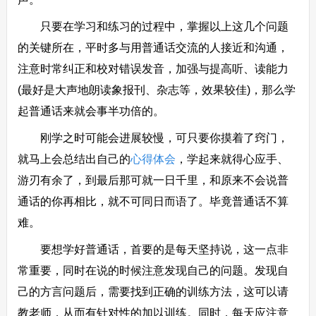
只要在学习和练习的过程中，掌握以上这几个问题
的关键所在，平时多与用普通话交流的人接近和沟通，
注意时常纠正和校对错误发音，加强与提高听、读能力
(最好是大声地朗读象报刊、杂志等，效果较佳)，那么学
起普通话来就会事半功倍的。
刚学之时可能会进展较慢，可只要你摸着了窍门，
就马上会总结出自己的
心得体会
，学起来就得心应手、
游刃有余了，到最后那可就一日千里，和原来不会说普
通话的你再相比，就不可同日而语了。毕竟普通话不算
难。
要想学好普通话，首要的是每天坚持说，这一点非
常重要，同时在说的时候注意发现自己的问题。发现自
己的方言问题后，需要找到正确的训练方法，这可以请
教老师，从而有针对性的加以训练。同时，每天应注意