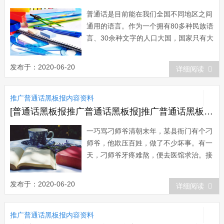
普通话是目前能在我们全国不同地区之间
通用的语言。作为一个拥有80多种民族语
言、30余种文字的人口大国，国家只有大
力推广普通话，才能让我们得以正常地进
行交流与沟通，才有利于我们的学习与工
发布于：2020-06-20
详细阅读
作，所以，我们应该大力提倡普通话，为
大力推广普通话贡献出自己的力量。可
推广普通话黑板报内容资料
是，在我们农村说普通话的却是太少了，
除去在...
[普通话黑板报推广普通话黑板报]推广普通话黑板报：关于普通话的趣味故事
一巧骂刁师爷清朝末年，某县衙门有个刁
师爷，他欺压百姓，做了不少坏事。有一
天，刁师爷牙疼难熬，便去医馆求治。接
诊的医生对刁师爷恨之入骨，就故意对刁
师爷说：“刁师爷，你之所牙疼是因为你
发布于：2020-06-20
详细阅读
的坏牙里有一条毒虫呀!”刁师爷怔了
怔：“是真的?”医生冷笑着说：&l...
推广普通话黑板报内容资料