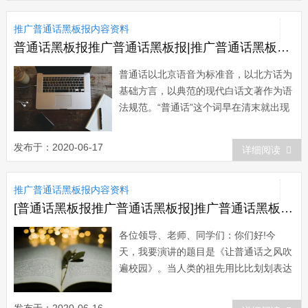
推广普通话黑板报内容资料
普通话黑板报推广普通话黑板报|推广普通话黑板报内容：普通话的历史
普通话以北京语音为标准音，以北方话为
基础方言，以典范的现代白话文著作为语
法规范。“普通话”这个词早在清末就出现
了。1902年，学者吴汝纶去日本考察，
日本人曾向他建议中国应该推行国语教育
发布于：2020-06-17
详细阅读
来统一语言。在谈话中就曾提到“普通
话”这一名称。1904年，近代...
推广普通话黑板报内容资料
[普通话黑板报推广普通话黑板报]推广普通话黑板报资料：让普通话之风吹遍校园
各位领导、老师、同学们：你们好!今
天，我要演讲的题目是《让普通话之风吹
遍校园》。当人类的祖先用比比划划表达
意思时，只能使他们“心有灵犀一点通”，
那么剩下一大半怎么通呢?于是人们学会