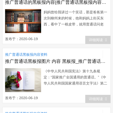
推广普通话的黑板报内容|推广普通话黑板报内容：说普通话，从我做起
妈妈曾给我讲过一个笑话，那是爸爸第一
次到柳州来的时候，他和妈妈上街买东
西，看中了一根皮带，就用普通话问老
板：“老板，这根皮带多少钱?”老板用柳
州话回答：“四块。”爸爸想了想回答：“十
发布于：2020-06-19
详细阅读
元?太贵了，七元卖不?”老板听了大笑，
妈妈...
推广普通话黑板报内容资料
推广普通话黑板报图片 内容 黑板报_推广普通话黑板报：推广普通话的法律法规
《中华人民共和国宪法》第十九条规
定：“国家推广全国通用的普通话。”《中
华人民共和国国家通用语言文字法》第二
条规定：“国家通用语言文字是普通话和
规范汉字。” 第三条规定：“国家推广普通
发布于：2020-06-19
详细阅读
话，推行规范汉字。”第四条规定：
&ldqu...