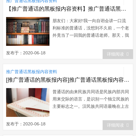
推广普通话黑板报内容资料
【推广普通话的黑板报内容资料】推广普通话黑板报资料：说普通话从我开始
朋友们：大家好!我一向自诩会讲一口流
利标准的普通话，没想到不久前，一个老
外竟当了一回我的普通话老师。那天，我
们景区来了几个美国人，我想趁此机会练
练英语口语，便自告奋勇给他们当导游。
发布于：2020-06-18
详细阅读
谁知这几个老外摆摆手，用不大流利的普
通话说：“小姐，咱们说普通话吧，中国
推广普通话黑板报内容资料
话很美!”我听了有点...
[推广普通话的黑板报内容]推广普通话黑板报内容：普通话
普通话的由来民族共同语是民族内部共同
用来交际的语言，是识别一个独立民族的
主要标志之一。汉民族共同语最晚在上古
的夏商周时期就产生了。当时的民族共同
语叫“雅言”，主要流行于黄河流域，我国
发布于：2020-06-18
详细阅读
第一部诗歌总集《诗经》的语言就是雅
言。汉代的民族共同语叫“通语”。...