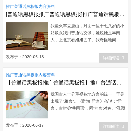
推广普通话黑板报内容资料
[普通话黑板报推广普通话黑板报]推广普通话黑板报：关于普通话的故事
我坐火车去唐山，对面一位十七八岁的小
姑娘跟我用普通话交谈，她说她是丰南
人，上北京看姐姐去了。我奇怪地问
她：“你是丰南人?怎么说话没有丰南的口
音哪?”她说：“哟，出门在外，要说普通
发布于：2020-06-18
详细阅读
话呀!”“那你回到家里还说普通话
吗?”&ldq...
推广普通话黑板报内容资料
【普通话黑板报推广普通话黑板报】推广普通话黑板报：普通话的发展历史
我国古人十分重视各地方言的统一，于是
出现了“雅言”。《辞海·雅言》条说：“雅
言，古时称‘共同语’，同‘方言’对称。”孔颖
达在《正文》中说：“雅言，正言
也。”&ld...
发布于：2020-06-17
详细阅读