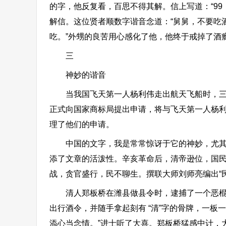
的字，他反复看，百思不得其解。信上写道：“99：8179
解信。这位贤者顺数字谐音念道：“舅舅，不要吃
吃。”外甥的良苦用心感化了他，他终于戒掉了酒
三
神妙的谐音
当我国飞天第一人杨利伟走出航天飞船时，三名
正式向国家商标局提出申请，将与飞天第一人杨利
理了他们的申请。
中国的文字，我是常常惊讶于它的神妙，尤其是
添了文章的活泼性。辛亥革命后，清帝逊位，国民
战，贪官盛行，民不聊生。撰联大师刘师亮编出“
清人郑板桥在潍县做县令时，逮捕了一个恶棍。
出行酒令，并随手拿起刻有 “清”字的骨牌，一板
添心当念情。”进士听了大喜。郑板桥猛感中计，