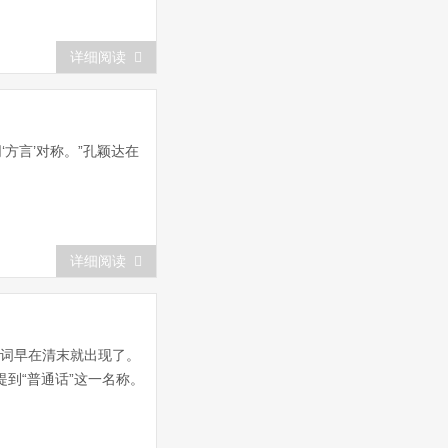
详细阅读
‘方言’对称。”孔颖达在
详细阅读
个词早在清末就出现了。
到“普通话”这一名称。