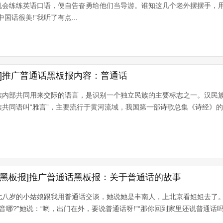
机会练练英语口语，便自告奋勇给他们当导游。谁知这几个老外摆摆手，
国话很美!”我听了有点...
容]推广普通话黑板报内容：普通话
族内部共同用来交际的语言，是识别一个独立民族的主要标志之一。汉民
共同语叫“雅言”，主要流行于黄河流域，我国第一部诗歌总集《诗经》
话黑板报]推广普通话黑板报：关于普通话的故事
七八岁的小姑娘跟我用普通话交谈，她说她是丰南人，上北京看姐姐去了。
?”她说：“哟，出门在外，要说普通话呀!”“那你回到家里还说普通话吗?”&l