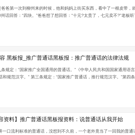
是爸爸第一次到柳州来的时候，他和妈妈上街买东西，看中了一根皮带，就
州话回答：“四块。”爸爸想了想回答：“十元?太贵了，七元卖不?”老板听了
内容 黑板报_推广普通话黑板报：推广普通话的法律法规
条规定：“国家推广全国通用的普通话。”《中华人民共和国国家通用语
和规范汉字。” 第三条规定：“国家推广普通话，推行规范汉字。”第四条规定：
容资料】推广普通话黑板报资料：说普通话从我开始
会讲一口流利标准的普通话，没想到不久前，一个老外竟当了一回我的普通