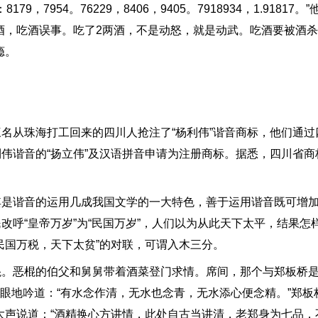
，7954。76229，8406，9405。7918934，1.91817
酒，吃酒误事。吃了2两酒，不是动怒，就是动武。吃酒要被酒
瘾。
从珠海打工回来的四川人抢注了“杨利伟”谐音商标，他们通过
伟谐音的“扬立伟”及汉语拼音申请为注册商标。据悉，四川省商
谐音的运用几成我国文学的一大特色，善于运用谐音既可增加
改呼“皇帝万岁”为“民国万岁”，人们以为从此天下太平，结果怎
民国万税，天下太贫”的对联，可谓入木三分。
恶棍的伯父和舅舅带着酒菜登门求情。席间，那个与郑板桥是
一眼地吟道：“有水念作清，无水也念青，无水添心便念精。”郑板
大声说道：“酒精换心方讲情，此处自古当讲清，老郑身为七品，