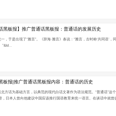
话黑板报】推广普通话黑板报：普通话的发展历史
，于是出现了“雅言”。《辞海·雅言》条说：“雅言，古时称‘共同语’，同
ld...
黑板报|推广普通话黑板报内容：普通话的历史
北方话为基础方言，以典范的现代白话文著作为语法规范。“普通话”这
考察，日本人曾向他建议中国应该推行国语教育来统一语言。在谈话中就曾提