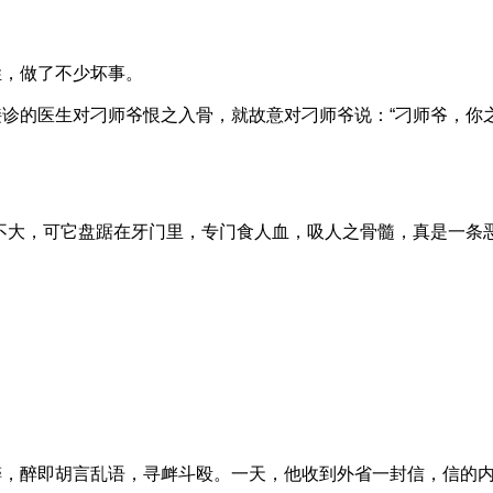
，做了不少坏事。
的医生对刁师爷恨之入骨，就故意对刁师爷说：“刁师爷，你
大，可它盘踞在牙门里，专门食人血，吸人之骨髓，真是一条
醉即胡言乱语，寻衅斗殴。一天，他收到外省一封信，信的内