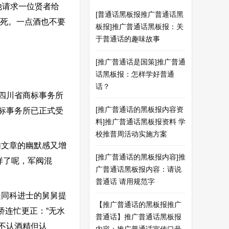
。”他请求一位贤者给
[普通话黑板报推广普通话黑
杀死。一点酒也不要
板报]推广普通话黑板报：关
于普通话的趣味故事
[推广普通话是国策]推广普通
话黑板报：怎样学好普通
话？
四川省商标事务所
[推广普通话的黑板报内容资
标事务所已正式受
料]推广普通话黑板报资料 学
校推普周活动实施方案
文章的幽默感又增
[推广普通话的黑板报内容]推
样了呢，军阀混
广普通话黑板报内容：请说
普通话 请用规范字
同科进士的舅舅提
【推广普通话的黑板报推广
桥连忙更正：“无水
普通话】推广普通话黑板报
不认酒精但认