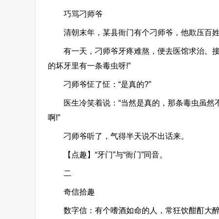
巧骂刁师爷
清朝末年，某县衙门有个刁师爷，他欺压百姓
有一天，刁师爷牙疼难熬，便去医馆求治。接诊
的坏牙里有一条毒虫呀!”
刁师爷怔了怔：“是真的?”
医生冷笑着说：“当然是真的，那条毒虫虽然不
啊!”
刁师爷听了，气得半天说不出话来。
【点趣】“牙门”与“衙门”同音。
二
奇信拾趣
数字信：有个嗜酒如命的人，常狂饮酣酊大醉，