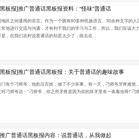
黑板报]推广普通话黑板报资料：“怪味”普通话
地区之间通用的语言。作为一个拥有80多种民族语言、30余种文字的人
正常地进行交流与沟通，才有利于我们的学习与工作，所以，我们应该大
是，在我们农村说普通话的却是太少了，除去在...
话黑板报]推广普通话黑板报：关于普通话的趣味故事
衙门有个刁师爷，他欺压百姓，做了不少坏事。有一天，刁师爷牙疼难熬
对刁师爷说：“刁师爷，你之所牙疼是因为你的坏牙里有一条毒虫呀!”刁
|推广普通话黑板报内容：说普通话，从我做起