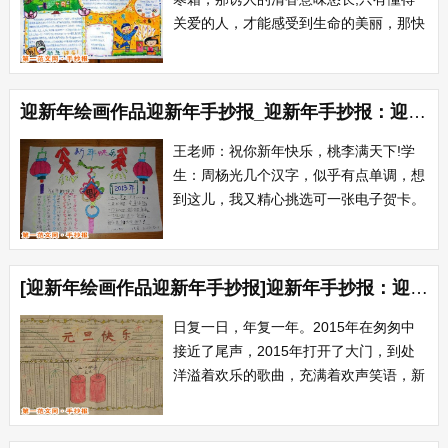
关爱的人，才能感受到生命的美丽，那快
乐的心情幸福激荡;只有经过不懈努力的
人，才深深知道幸福来之不易。祝您在春
节万家团圆的日子里举杯高吭幸福日子万
迎新年绘画作品迎新年手抄报_迎新年手抄报：迎新年手抄报内容
年长!星星的寂寞月知道，晚霞的羞涩云
知道，花儿的芬芳蝶知道，青草的温柔风
王老师：祝你新年快乐，桃李满天下!学
知道，梦里的...
生：周杨光几个汉字，似乎有点单调，想
到这儿，我又精心挑选可一张电子贺卡。
这张贺卡背景呈热烈欢快的大红色，画面
上一队可爱的金童玉女各持一副对联，伴
随着喜气洋洋的音乐一摇一晃地向人们拜
[迎新年绘画作品迎新年手抄报]迎新年手抄报：迎新年手抄报
年。“啪”一计回车键，我给老师的新年祝
福通过网络飞了出去...
日复一日，年复一年。2015年在匆匆中
接近了尾声，2015年打开了大门，到处
洋溢着欢乐的歌曲，充满着欢声笑语，新
年娃娃送上了最衷心的祝福。回忆自己在
过去的一年里，有快乐也有悲伤。新的一
年开始了，人们又开始踏上了一段新的旅