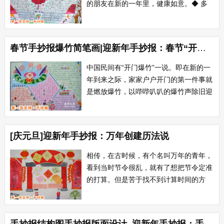
的朋友在新的一年里，健康如意。◆ 多
一份欢欣就多一份快乐就多一份如意。愿
节日的欢乐，新年的快乐，永远伴随着
你。◆ 新年只有一天，我们的友谊永
春节手抄报爆竹简笔画|迎新年手抄报：春节“开门爆竹”
存，敞开你的心扉，让我诚挚的友情，填
满你美丽的心怀，祝你新年快乐。◆ 几
中国民间有“开门爆竹”一说。即在新的一
度回首，一阵阵...
年到来之际，家家户户开门的第一件事就
是燃放爆竹，以哔哔叭叭的爆竹声除旧迎
新。爆竹是中国特产，亦称“爆仗”、“炮
仗”、“鞭炮”。其起源很早，至今已有两千
多年的历史。...
[庆元旦]迎新年手抄报：万年创建历法说
相传，在古时候，有个名叫万年的青年，
看到当时节令很乱，就有了想把节令定准
的打算。但是苦于找不到计算时间的方
法，一天，他上山砍柴累了，坐在树阴下
休息，树影的移动启发了他，他设计了一
个测日影计天时的晷仪，测定一天的时