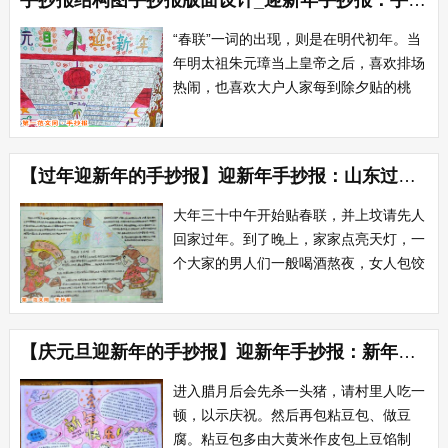
手抄报结构图手抄报版面设计_迎新年手抄报：手抄报版面设计图
间，后来，山崖上的滴泉启发了他的灵
感，他又动手做了一个五层漏壶，来计算
“春联”一词的出现，则是在明代初年。当
时间。天长日久...
年明太祖朱元璋当上皇帝之后，喜欢排场
热闹，也喜欢大户人家每到除夕贴的桃
符，就想推广一下。在一年的除夕前他颁
布御旨，要求金陵的家家户户都要用红纸
写成的春联贴在门框上，来迎接新春。大
【过年迎新年的手抄报】迎新年手抄报：山东过年习俗
年初一的早晨，朱元璋微服巡视，挨家挨
户察看春联。每当见到...
大年三十中午开始贴春联，并上坟请先人
回家过年。到了晚上，家家点亮天灯，一
个大家的男人们一般喝酒熬夜，女人包饺
子。大年初一，男人们在凌晨四点左右就
把全家人喊起来，都穿上新衣服，祭老天
爷，还有门神，放鞭炮，发马子，下水饺
【庆元旦迎新年的手抄报】迎新年手抄报：新年粘豆包习俗
吃早饭。这幅迎新年手抄报制作精美，特
别是绘画生动形象，可爱活泼，主题突
进入腊月后会先杀一头猪，请村里人吃一
出，充满节...
顿，以示庆祝。然后再包粘豆包、做豆
腐。粘豆包多由大黄米作皮包上豆馅制