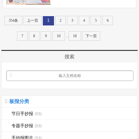
的日子，家家要买糖瓜儿，等到夜里12点
祭灶王爷。待香燃尽后，请下灶王像，点
1
354条
上一页
2
3
4
5
6
火烧了，大年三十再买新的灶王像，又叫
&ldq...
..
7
8
9
10
18
下一页
搜索
板报分类
节日手抄报
(53)
专题手抄报
(53)
手抄报图片
(53)