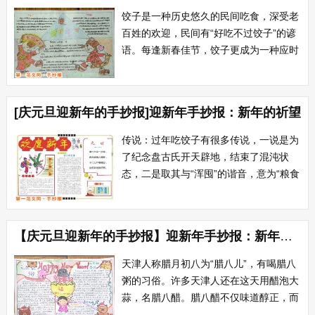
个实行共和立宪制度...
饺子是一种历史悠久的民间吃食，深受老
百姓的欢迎，民间有“好吃不过饺子”的谚
语。每逢新春佳节，饺子更成为一种应时
不可缺少的佳肴。来历：据三国魏人张揖
著的《广雅》记载那时已有形如月牙称
为“馄饨”的食品，和21世纪的饺子形状基
[庆元旦迎新年的手抄报]迎新年手抄报：新年的祈望
本类似 。到南北朝时，馄饨&...
传说：过年吃饺子有很多传说，一说是为
了纪念盘古氏开天辟地，结束了混沌状
态，二是取其与“浑囤”的谐音，意为“粮食
满囤”。另外，民间还流传吃饺子的民俗
语与女娲造人有关。女娲抟土造成人时，
由于天寒地冻，黄土人的耳朵很容易冻
【庆元旦迎新年的手抄报】迎新年手抄报：新年彩纸剪
掉，为了使耳朵能固定不掉，女娲在...
天津人称腊月初八为“腊八儿”，有喝腊八
粥的习俗。许多天津人还在这天用醋泡大
蒜，名腊八醋。腊八醋不仅味道醇正，而
且久放不坏。腊月二十三，是灶王爷升天