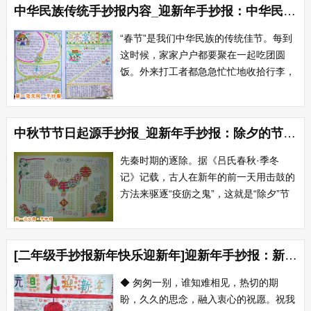
中华民族传统手抄报内容_迎新年手抄报：中华民族的传统佳节
程。12月31日，晚上，我漫无目的的握
着遥控器，打开了电视，掉到了湖南卫
“春节”是我们中华民族的传统佳节。每到
视，...
这时候，家家户户都要聚在一起吃团圆
饭。外来打工者都急急忙忙地收拾行李，
准备回家，拿着一年的工资，心中暖洋洋
的;我们小孩子，取得了好成绩，心中美
滋滋的，等待着家长们的夸奖……大街
中秋节节日起源手抄报_迎新年手抄报：除夕的节日起源
上、小区里、超市中，到处都洋溢着喜...
先秦时期的逐除。据《吕氏春秋·季冬
记》记载，古人在新年的前一天用击鼓的
方法来驱逐“疫疬之鬼”，这就是“除夕”节
令的由来。这就是“除夕”节令的由来。据
称，最早提及“除夕”这一名称的，是西
晋...
[二年级手抄报新年快乐迎新年]迎新年手抄报：新年快乐
◆ 匆匆一别，谁知难相见，热切的期
盼，久久的思念，融入衷心的祝愿。祝我