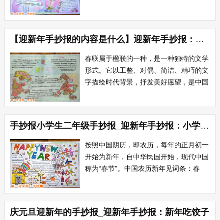
成，几乎家家都做，多则上百斤，少的也
有几十斤，可以吃上一个冬天。大年初一
和初五吃饺子。这幅迎新年手抄报制作精
【迎新年手抄报的内容是什么】迎新年手抄报：春联是什么
美，排版设计灵活生动，体现了小作者丰
富的想象力，色彩搭配温馨，欣赏性可读
春联属于楹联的一种，是一种独特的文学
性强！...
形式。它以工整、对偶、简洁、精巧的文
字描绘时代背景，抒发美好愿望，是中国
的文学形式。每逢春节，无论城市还是农
村，家家户户都要精选一副大红春联贴于
门上，为春节增加喜庆气氛。春联(The
手抄报小学生二年级手抄报_迎新年手抄报：小学生手抄报
Couplets of the Spring Festival )，春联
也作...
按照中国阴历，即农历，每年的正月初一
开始为新年，自中华民国开始，现代中国
称为“春节”。中国农历新年见词条：春
节。按照阳历 公历，即公元纪年法，公
元年的1月1日开始为新年，即元旦。
1912年1月1日，中华民国正式成立，这
庆元旦迎新年的手抄报_迎新年手抄报：新年吃饺子
是亚洲第一个民主共和国，也是亚洲第一