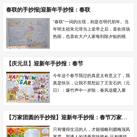
将发生变化，自己又长大了一岁，我希望
春联的手抄报|迎新年手抄报：春联
这一年好运一直陪伴着我，我也会更加努
力的，争取在这一年中，能取得优异的成
“春联”一词的出现，则是在明代初年。当
绩，长大后...
年明太祖朱元璋当上皇帝之后，喜欢排场
热闹，也喜欢大户人家每到除夕贴的桃
符，就想推广一下。在一年的除夕前他颁
布御旨，要求金陵的家家户户都要用红纸
写成的春联贴在门框上，来迎接新春。大
【庆元旦】迎新年手抄报：春节
年初一的早晨，朱元璋微服巡视，挨家挨
户察看春联。每当见到...
今年这个春节我过的真是太有意义了，我
真是快乐，让我不禁想起了王安石的《元
日》：爆竹声中一岁除，春风送暖入屠
苏。千门万户瞳瞳日，总把新桃换旧符。
新的一年又到了，在新的一年里，一切都
将发生变化，自己又长大了一岁，我希望
【万家团圆的手抄报】迎新年手抄报：春节万家团圆
这一年好运一直陪伴着我，我也会更加努
力的，争取在这一年中，能取得优异的成
只有懂得生活的人，才能领略到腊梅顶风
绩，长大后，为...
寒霜，那诱人的清香意味悠长;只有懂得