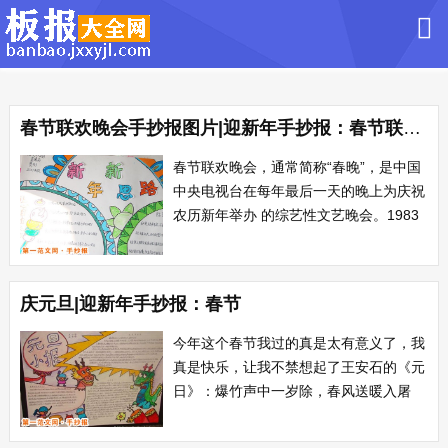
春节联欢晚会手抄报图片|迎新年手抄报：春节联欢晚会
春节联欢晚会，通常简称“春晚”，是中国
中央电视台在每年最后一天的晚上为庆祝
农历新年举办 的综艺性文艺晚会。1983
年，央视举办春节联欢晚会应该说是一个
偶然事件。但是如今这台晚会已经成为中
国人的“新民俗，新文化”，每年除夕夜必
庆元旦|迎新年手抄报：春节
看的电视大餐。从文化发展...
今年这个春节我过的真是太有意义了，我
真是快乐，让我不禁想起了王安石的《元
日》：爆竹声中一岁除，春风送暖入屠
苏。千门万户瞳瞳日，总把新桃换旧符。
新的一年又到了，在新的一年里，一切都