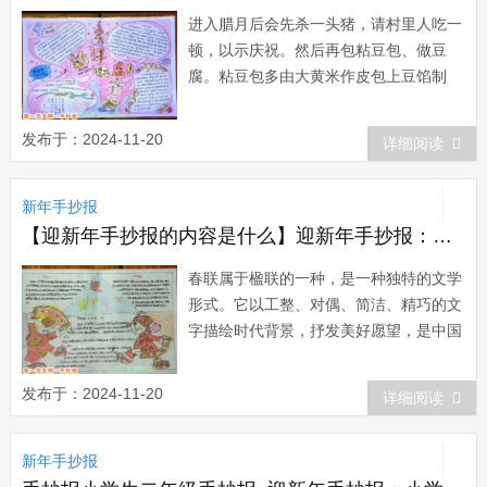
进入腊月后会先杀一头猪，请村里人吃一
顿，以示庆祝。然后再包粘豆包、做豆
腐。粘豆包多由大黄米作皮包上豆馅制
成，几乎家家都做，多则上百斤，少的也
有几十斤，可以吃上一个冬天。大年初一
发布于：2024-11-20
详细阅读
和初五吃饺子。这幅迎新年手抄报制作精
美，排版设计灵活生动，体现了小作者丰
新年手抄报
富的想象力，色彩搭配温馨，欣赏性可读
性强！...
【迎新年手抄报的内容是什么】迎新年手抄报：春联是什么
春联属于楹联的一种，是一种独特的文学
形式。它以工整、对偶、简洁、精巧的文
字描绘时代背景，抒发美好愿望，是中国
的文学形式。每逢春节，无论城市还是农
村，家家户户都要精选一副大红春联贴于
发布于：2024-11-20
详细阅读
门上，为春节增加喜庆气氛。春联(The
Couplets of the Spring Festival )，春联
新年手抄报
也作...