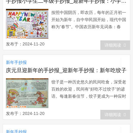
手抄报小学生二年级手抄报_迎新年手抄报：小学生手抄报
按照中国阴历，即农历，每年的正月初一
开始为新年，自中华民国开始，现代中国
称为“春节”。中国农历新年见词条：春
节。按照阳历 公历，即公元纪年法，公
元年的1月1日开始为新年，即元旦。
发布于：2024-11-20
详细阅读
1912年1月1日，中华民国正式成立，这
是亚洲第一个民主共和国，也是亚洲第一
新年手抄报
个实行共和立宪制度...
庆元旦迎新年的手抄报_迎新年手抄报：新年吃饺子
饺子是一种历史悠久的民间吃食，深受老
百姓的欢迎，民间有“好吃不过饺子”的谚
语。每逢新春佳节，饺子更成为一种应时
不可缺少的佳肴。来历：据三国魏人张揖
著的《广雅》记载那时已有形如月牙称
发布于：2024-11-20
详细阅读
为“馄饨”的食品，和21世纪的饺子形状基
本类似 。到南北朝时，馄饨&...
新年手抄报