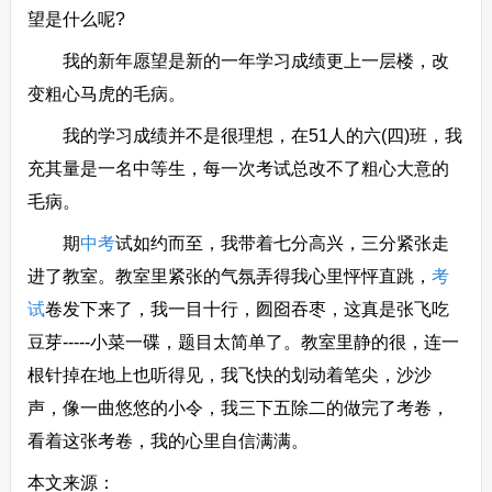
望是什么呢?
我的新年愿望是新的一年学习成绩更上一层楼，改
变粗心马虎的毛病。
我的学习成绩并不是很理想，在51人的六(四)班，我
充其量是一名中等生，每一次考试总改不了粗心大意的
毛病。
期
中考
试如约而至，我带着七分高兴，三分紧张走
进了教室。教室里紧张的气氛弄得我心里怦怦直跳，
考
试
卷发下来了，我一目十行，囫囵吞枣，这真是张飞吃
豆芽-----小菜一碟，题目太简单了。教室里静的很，连一
根针掉在地上也听得见，我飞快的划动着笔尖，沙沙
声，像一曲悠悠的小令，我三下五除二的做完了考卷，
看着这张考卷，我的心里自信满满。
本文来源：