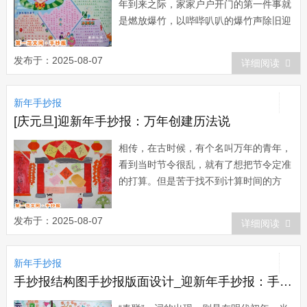
年到来之际，家家户户开门的第一件事就
是燃放爆竹，以哔哔叭叭的爆竹声除旧迎
新。爆竹是中国特产，亦称“爆仗”、“炮
仗”、“鞭炮”。其起源很早，至今已有两千
发布于：2025-08-07
详细阅读
多年的历史。...
新年手抄报
[庆元旦]迎新年手抄报：万年创建历法说
相传，在古时候，有个名叫万年的青年，
看到当时节令很乱，就有了想把节令定准
的打算。但是苦于找不到计算时间的方
法，一天，他上山砍柴累了，坐在树阴下
休息，树影的移动启发了他，他设计了一
发布于：2025-08-07
详细阅读
个测日影计天时的晷仪，测定一天的时
间，后来，山崖上的滴泉启发了他的灵
新年手抄报
感，他又动手做了一个五层漏壶，来计算
时间。天长日久...
手抄报结构图手抄报版面设计_迎新年手抄报：手抄报版面设计图