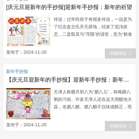
[庆元旦迎新年的手抄报]迎新年手抄报：新年的祈望
传说：过年吃饺子有很多传说，一说是为
了纪念盘古氏开天辟地，结束了混沌状
态，二是取其与“浑囤”的谐音，意为“粮食
满囤”。另外，民间还流传吃饺子的民俗
语与女娲造人有关。女娲抟土造成人时，
发布于：2024-11-20
详细阅读
由于天寒地冻，黄土人的耳朵很容易冻
掉，为了使耳朵能固定不掉，女娲在...
新年手抄报
【庆元旦迎新年的手抄报】迎新年手抄报：新年彩纸剪
天津人称腊月初八为“腊八儿”，有喝腊八
粥的习俗。许多天津人还在这天用醋泡大
蒜，名腊八醋。腊八醋不仅味道醇正，而
且久放不坏。腊月二十三，是灶王爷升天
的日子，家家要买糖瓜儿，等到夜里12点
发布于：2024-11-20
详细阅读
祭灶王爷。待香燃尽后，请下灶王像，点
火烧了，大年三十再买新的灶王像，又叫