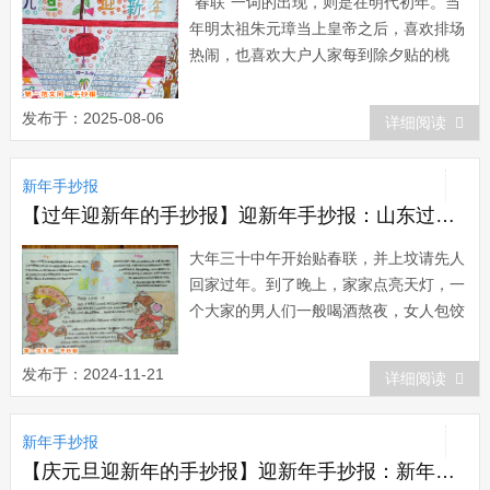
“春联”一词的出现，则是在明代初年。当
年明太祖朱元璋当上皇帝之后，喜欢排场
热闹，也喜欢大户人家每到除夕贴的桃
符，就想推广一下。在一年的除夕前他颁
布御旨，要求金陵的家家户户都要用红纸
发布于：2025-08-06
详细阅读
写成的春联贴在门框上，来迎接新春。大
年初一的早晨，朱元璋微服巡视，挨家挨
新年手抄报
户察看春联。每当见到...
【过年迎新年的手抄报】迎新年手抄报：山东过年习俗
大年三十中午开始贴春联，并上坟请先人
回家过年。到了晚上，家家点亮天灯，一
个大家的男人们一般喝酒熬夜，女人包饺
子。大年初一，男人们在凌晨四点左右就
把全家人喊起来，都穿上新衣服，祭老天
发布于：2024-11-21
详细阅读
爷，还有门神，放鞭炮，发马子，下水饺
吃早饭。这幅迎新年手抄报制作精美，特
新年手抄报
别是绘画生动形象，可爱活泼，主题突
出，充满节...
【庆元旦迎新年的手抄报】迎新年手抄报：新年粘豆包习俗