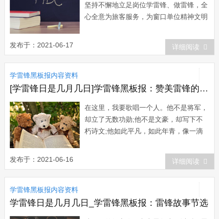
坚持不懈地立足岗位学雷锋、做雷锋，全
心全意为旅客服务，为窗口单位精神文明
建设做出了突出的贡献。她参加工作的18
年以来，每年都被评为总站及交通系统
发布于：2021-06-17
详细阅读
的“先进生产者”、“服务标兵”;还相继被市
政府、市总工会、市妇联...
学雷锋黑板报内容资料
[学雷锋日是几月几日]学雷锋黑板报：赞美雷锋的诗歌
在这里，我要歌唱一个人。他不是将军，
却立了无数功勋;他不是文豪，却写下不
朽诗文;他如此平凡，如此年青，像一滴
小小的春雨，却渗透—亿万人的心!为什
么呵为什么，六亿人民的心里，都念着这
发布于：2021-06-16
详细阅读
个二十二岁士兵的姓名?他呵，是一滴
水，却能够反映了整个太阳的光辉!他
学雷锋黑板报内容资料
呵，是刚展翅的鸟，却能够一心向着党
飞...
学雷锋日是几月几日_学雷锋黑板报：雷锋故事节选