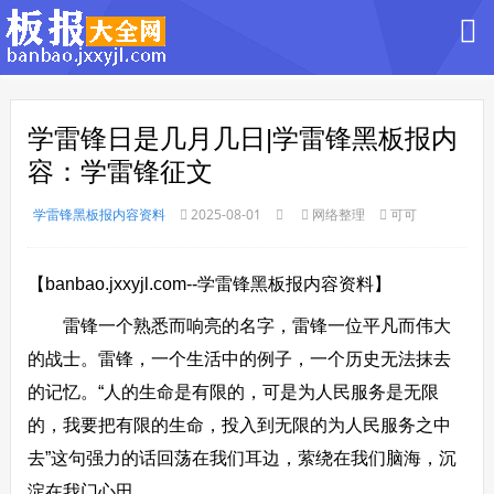
学雷锋日是几月几日|学雷锋黑板报内
容：学雷锋征文
学雷锋黑板报内容资料
2025-08-01
网络整理
可可
【banbao.jxxyjl.com--学雷锋黑板报内容资料】
雷锋一个熟悉而响亮的名字，雷锋一位平凡而伟大
的战士。雷锋，一个生活中的例子，一个历史无法抹去
的记忆。“人的生命是有限的，可是为人民服务是无限
的，我要把有限的生命，投入到无限的为人民服务之中
去”这句强力的话回荡在我们耳边，萦绕在我们脑海，沉
淀在我门心田……