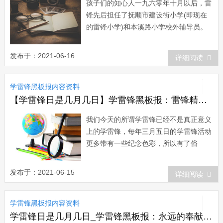
孩子们的知心人一九六零年十月以后，雷
锋先后担任了抚顺市建设街小学(即现在
的雷锋小学)和本溪路小学校外辅导员。
雷锋平时工作学习都很忙，他只能利用午
休时间或风雨天不能出车的日子请假到学
发布于：2021-06-16
详细阅读
校去找教师，同学谈心，或进行其他辅导
活动。他善于团结小朋友，启发他们好好
学雷锋黑板报内容资料
学习，天天向上。雷锋以高度的使命感责
任感...
【学雷锋日是几月几日】学雷锋黑板报：雷锋精神与爱心
我们今天的所谓学雷锋已经不是真正意义
上的学雷锋，每年三月五日的学雷锋活动
更多带有一些纪念色彩，所以有了俗
语：“雷锋叔叔三月来了四月走”。雷锋精
神体现在一个个具体行为当中，我们对雷
发布于：2021-06-15
详细阅读
锋精神的理解也是从他的具体行为认识
的，这样人们理解的雷锋精神比较狭隘具
学雷锋黑板报内容资料
体，把扶老携幼、扶微救困...
学雷锋日是几月几日_学雷锋黑板报：永远的奉献拼搏精神