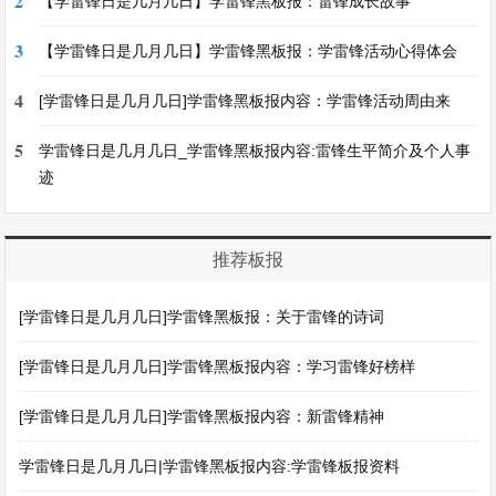
2
【学雷锋日是几月几日】学雷锋黑板报：雷锋成长故事
3
【学雷锋日是几月几日】学雷锋黑板报：学雷锋活动心得体会
4
[学雷锋日是几月几日]学雷锋黑板报内容：学雷锋活动周由来
5
学雷锋日是几月几日_学雷锋黑板报内容:雷锋生平简介及个人事
迹
推荐板报
[学雷锋日是几月几日]学雷锋黑板报：关于雷锋的诗词
[学雷锋日是几月几日]学雷锋黑板报内容：学习雷锋好榜样
[学雷锋日是几月几日]学雷锋黑板报内容：新雷锋精神
学雷锋日是几月几日|学雷锋黑板报内容:学雷锋板报资料