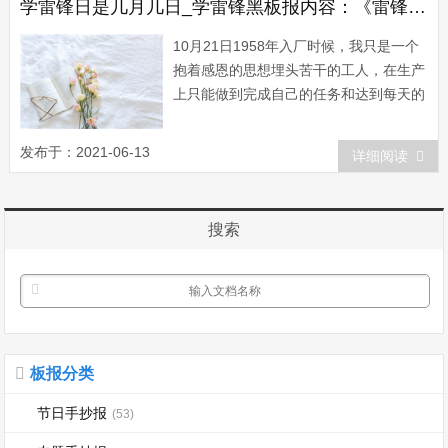
学雷锋日是几月几日_学雷锋黑板报内容：《雷锋日记》精选（三）
10月21日1958年入厂时候，我只是一个
抱着感恩的思想埋头苦干的工人，在生产
上只能做到完成自己的任务和达到每天的
定额。后来，在党的教育下，特别是受到
党的社会主义建设总路线和全国人民冲天
发布于：2021-06-13
详细阅读
干劲的鼓舞，才使我的思想和眼界变得更
加开朗和远大，才使我的干劲越来越高
涨。由于党的教育，我懂得了这个道理：
搜索
一朵...
板报分类
节日手抄报
(53)