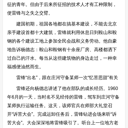
征的青年。但由于后来所征招的技术人才有工种限制，
使雷锋与之失之交臂。
建国初期，祖国各地都在搞基本建设，不能去北京
亲手建设首都十大建筑，雷锋就利用休息日到鞍山和鞍
钢的各个建设工地上参加全民会战和义务劳动。他自豪
地告诉杨德志：鞍山和鞍钢有十余座厂房、高楼都洒下
过自己的汗水。每当从这些建筑物的身边走过，一种幸
福感便油然而生。
雷锋“出名”，跟在庄河守备某师一次“忆苦思甜”有关
雷锋还向杨德志讲述了他在部队的成长经历。1960
年6月的一天，当时名不见经传的雷锋，驾车到庄河守备
某师执行运输任务。这天，该师官兵在师部大礼堂召
开“诉苦大会”。完成运卸任务后，雷锋钻进会场来听“诉
苦大会”。大会深深地将雷锋吸引了。听台上一位地方老