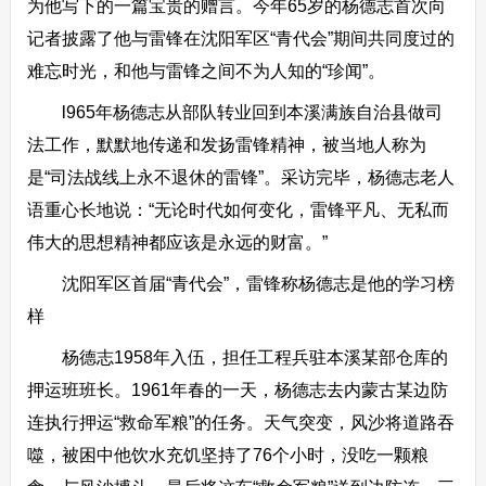
为他写下的一篇宝贵的赠言。今年65岁的杨德志首次向
记者披露了他与雷锋在沈阳军区“青代会”期间共同度过的
难忘时光，和他与雷锋之间不为人知的“珍闻”。
l965年杨德志从部队转业回到本溪满族自治县做司
法工作，默默地传递和发扬雷锋精神，被当地人称为
是“司法战线上永不退休的雷锋”。采访完毕，杨德志老人
语重心长地说：“无论时代如何变化，雷锋平凡、无私而
伟大的思想精神都应该是永远的财富。”
沈阳军区首届“青代会”，雷锋称杨德志是他的学习榜
样
杨德志1958年入伍，担任工程兵驻本溪某部仓库的
押运班班长。1961年春的一天，杨德志去内蒙古某边防
连执行押运“救命军粮”的任务。天气突变，风沙将道路吞
噬，被困中他饮水充饥坚持了76个小时，没吃一颗粮