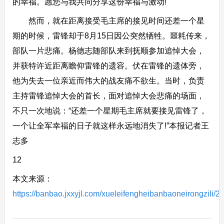
的幸福。愿您与我共同分享这份幸福与激动!
然而，就在距离接受毛主席的接见时间还差一个星
期的时候，雷锋却于8月15日因公突然牺牲。噩耗传来，
部队一片悲痛。杨德志随部队来到抚顺参加追悼大会，
并获特许近距离瞻仰雷锋的遗容。伏在雷锋的遗体旁，
他为失去一位亲近而伟大的战友痛不欲生。当时，负责
主持雷锋追悼大会的首长，面对追悼大会悲痛的场面，
不只一次地说：“还差一个星期毛主席就要接见雷锋了，
一个让全军幸福的日子就这样永远地消失了!”本报记者王
志多
12
本文来源：
https://banbao.jxxyjl.com/xueleifengheibanbaoneirongzili/2