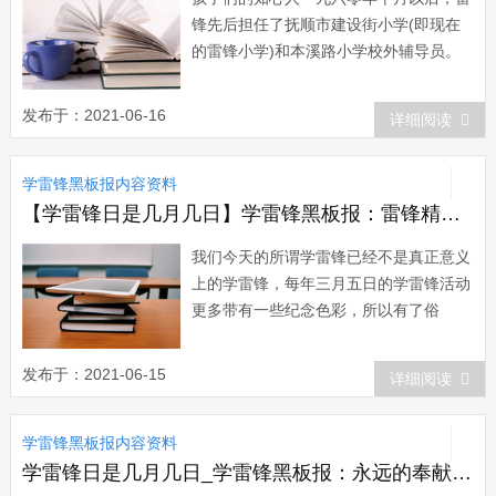
锋先后担任了抚顺市建设街小学(即现在
的雷锋小学)和本溪路小学校外辅导员。
雷锋平时工作学习都很忙，他只能利用午
休时间或风雨天不能出车的日子请假到学
发布于：2021-06-16
详细阅读
校去找教师，同学谈心，或进行其他辅导
活动。他善于团结小朋友，启发他们好好
学雷锋黑板报内容资料
学习，天天向上。雷锋以高度的使命感责
任感...
【学雷锋日是几月几日】学雷锋黑板报：雷锋精神与爱心
我们今天的所谓学雷锋已经不是真正意义
上的学雷锋，每年三月五日的学雷锋活动
更多带有一些纪念色彩，所以有了俗
语：“雷锋叔叔三月来了四月走”。雷锋精
神体现在一个个具体行为当中，我们对雷
发布于：2021-06-15
详细阅读
锋精神的理解也是从他的具体行为认识
的，这样人们理解的雷锋精神比较狭隘具
学雷锋黑板报内容资料
体，把扶老携幼、扶微救困...
学雷锋日是几月几日_学雷锋黑板报：永远的奉献拼搏精神