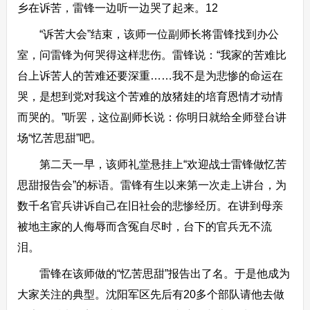
乡在诉苦，雷锋一边听一边哭了起来。12
“诉苦大会”结束，该师一位副师长将雷锋找到办公
室，问雷锋为何哭得这样悲伤。雷锋说：“我家的苦难比
台上诉苦人的苦难还要深重……我不是为悲惨的命运在
哭，是想到党对我这个苦难的放猪娃的培育恩情才动情
而哭的。”听罢，这位副师长说：你明日就给全师登台讲
场“忆苦思甜”吧。
第二天一早，该师礼堂悬挂上“欢迎战士雷锋做忆苦
思甜报告会”的标语。雷锋有生以来第一次走上讲台，为
数千名官兵讲诉自己在旧社会的悲惨经历。在讲到母亲
被地主家的人侮辱而含冤自尽时，台下的官兵无不流
泪。
雷锋在该师做的“忆苦思甜”报告出了名。于是他成为
大家关注的典型。沈阳军区先后有20多个部队请他去做