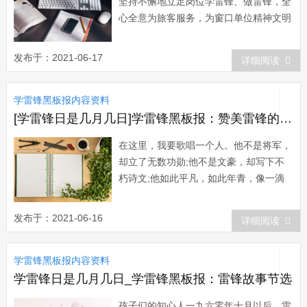
坚持不懈地立足岗位学雷锋、做雷锋，全
心全意为旅客服务，为窗口单位精神文明
建设做出了突出的贡献。她参加工作的18
年以来，每年都被评为总站及交通系统
发布于：2021-06-17
详细阅读
的“先进生产者”、“服务标兵”;还相继被市
政府、市总工会、市妇联...
学雷锋黑板报内容资料
[学雷锋日是几月几日]学雷锋黑板报：赞美雷锋的诗歌
在这里，我要歌唱一个人。他不是将军，
却立了无数功勋;他不是文豪，却写下不
朽诗文;他如此平凡，如此年青，像一滴
小小的春雨，却渗透—亿万人的心!为什
么呵为什么，六亿人民的心里，都念着这
发布于：2021-06-16
详细阅读
个二十二岁士兵的姓名?他呵，是一滴
水，却能够反映了整个太阳的光辉!他
学雷锋黑板报内容资料
呵，是刚展翅的鸟，却能够一心向着党
飞...
学雷锋日是几月几日_学雷锋黑板报：雷锋故事节选
孩子们的知心人一九六零年十月以后，雷