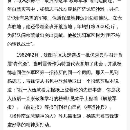
食，与风沙搏斗，最后将这车“救命军粮”送到边防连。三
年自然灾害中，杨德志与战友穿越茫茫戈壁沙滩，共把
270余车急需的军粮，保质保量地押运到边疆连队。在仓
库驻地，他还带领全班开荒造地，年均打粮2600公斤，
为部队闯粮荒做出突出贡献。他被沈阳军区树为“困不垮
的钢铁战士”。
1962年2月，沈阳军区决定选拔一批优秀典型召开首
届“青代会”。当时雷锋作为特邀代表参加了此会，并跟杨
德志同住在军区第一招待所的同一个房间。那天一见到
杨德志，雷锋便从书包中欣然地取出一个报纸剪贴本说
道：“我一入伍就看见报纸上登着你的先进事迹，你是我
入伍后一直崇敬和学习的榜样!”见本子上贴着《解放军
报》、《前进报》等报刊刊登自己的《押运神兵》、
《播种南泥湾精神的人》等几篇报道，杨德志被雷锋谦
虚好学的精神所打动。