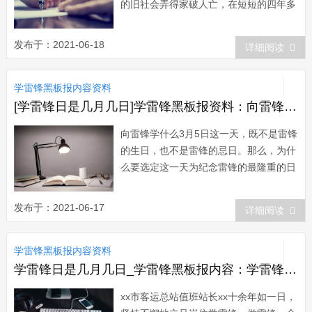
的旧社会弄得家破人亡，在短短的四年多
的时间里，他的爷爷、爸爸、妈妈、哥
哥、弟弟五位亲人被逼迫相继死去，小雷
发布于：2021-06-18
详细阅读
锋不满七岁就成了孤儿。雷锋曾在一篇日
记中写道：“我家里很穷，父、母、哥、
学雷锋黑板报内容资料
弟，都死在民族敌人和阶级敌人的手里...
[学雷锋日是几月几日]学雷锋黑板报资料：向雷锋学什么
向雷锋学什么3月5日这一天，既不是雷锋
的生日，也不是雷锋的忌日。那么，为什
么要选定这一天为纪念雷锋的最隆重的日
子呢?雷锋是1962年8月15日殉职的，过
了半年多，即到了1963年3月5日，各大
发布于：2021-06-17
详细阅读
报纸发表了毛-泽-东的题词：“向雷锋同志
学习”。其实早在两年前，雷锋就已经成
学雷锋黑板报内容资料
了典...
学雷锋日是几月几日_学雷锋黑板报内容：学雷锋个人事迹材料
xx市客运总站值班站长xx十余年如一日，