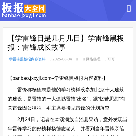
【学雷锋日是几月几日】学雷锋黑板
报：雷锋成长故事
学雷锋黑板报内容资料
2025-08-04
网络整理
可可
【banbao.jxxyjl.com--学雷锋黑板报内容资料】
雷锋称杨德志是他的学习榜样没参加北京十大建筑
的建设，是雷锋的一大遗憾雷锋“出名”，跟“忆苦思甜”有
关雷锋因公牺牲，毛主席要接见雷锋的计划落空
2月24日，记者在本溪满族自治县采访，意外发现当
年雷锋学习的好榜样杨德志老人，并看到当年雷锋亲笔