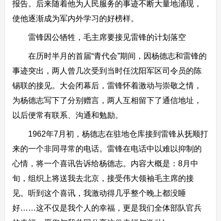
报告。后来随着他为人民服务的事迹不断大量地涌现，
使他逐渐成为军内外学习的好榜样。
雷锋因公牺牲，毛主席要接见雷锋的计划落空
在历时半月的首届“青代会”期间，因杨德志和雷锋的
事迹突出，两人曾几次受到当时任沈阳军区司令员的陈
锡联的接见。大会闭幕后，雷锋怀着激动与崇敬之情，
为杨德志写下了分别赠言，两人互相留下了通信地址，
以后便常有联系、沟通和勉励。
1962年7月初，杨德志在驻地仓库接到雷锋从抚顺打
来的一个非同寻常的电话。雷锋在电话中以难以抑制的
心情，将一个喜讯告诉给杨德志。内容大概是：8月中
旬，组织上将送我去北京，接受伟大领袖毛主席的接
见。听到这个喜讯，我激动得几乎整个晚上都没睡
好……这不仅是我个人的幸福，更是我们全体部队官兵