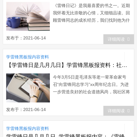
《雷锋日记》是我最喜爱的书之一。近期
我怀着无比崇敬的心情，又细细品读。回
顾雷锋同志的成长经历，我们找到他为什
么那么爱国、爱党、爱人民的政治立场，
找到他全心全意为人民服务的高尚品德，
发布于：2021-06-14
详细阅读
干一行，爱一行，钻一行的奉献精神……
一切来源于他成长经历。雷锋，出生在一
学雷锋黑板报内容资料
个贫穷的农民家庭...
【学雷锋日是几月几日】学雷锋黑板报资料：社区学雷锋活动计划
今年3月5日是毛泽东等老一辈革命家号
召“向雷锋同志学习”xx周年纪念日。为进
一步营造良好的社会道德风尚，我社区将
开展“争做新时代的小雷锋”的活动，特拟
定以下工作方案。一、指导思想为培养未
发布于：2021-06-14
详细阅读
成年人爱祖国、爱社会、爱他人、遵守社
会公德、讲文明礼貌的思想品...
学雷锋黑板报内容资料
学雷锋日是几月几日_学雷锋黑板报内容：《雷锋日记》精选（三）