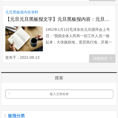
共乐;神州地皆春。旧岁已呈彩;新年始到
元旦黑板报内容资料
门。正朔参三代;春旸煦万邦。庆一元肇...
【元旦元旦黑板报文字】元旦黑板报内容：元旦大事记（三）
1952年1月1日毛泽东在元旦团拜会上号
召：“我国全体人民和一切工作人员一致
起来，大张旗鼓地，雷厉风行地，开展一
个大规模的反对贪污、反对浪费、反对官
僚主义的斗争，将这些旧社会遗留下来的
发布于：2021-08-13
详细阅读
污毒洗干净!”4日，中共中央发出《关于立
即限期发动群众开展“三反&rdquo...
搜索
板报分类