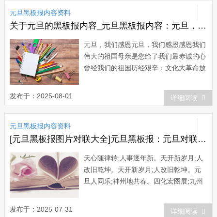
未改(《史记》)。汉武帝太初元年时...
元旦黑板报内容资料
关于元旦的黑板报内容_元旦黑板报内容：元旦，我们感恩
元旦，我们感恩元旦，我们感恩感恩我们
伟大的祖国母亲是您给了我们最赤诚的心
曾经我们的祖国历经艰辛：文化大革命放
慢了您前行的脚步大跃进越是激进越是后
退08雪灾、xx、512大地震压弯的又岂止
发布于：2025-08-01
详细阅读
是民族的脊梁?它是在摧残伟大祖国母亲
的心……然而，祖国，您没有倒下前进的
元旦黑板报内容资料
脚步依然迈...
[元旦黑板报图片对联大全]元旦黑板报：元旦对联大全
天心随律转;人事逐年新。天开新岁月;人
改旧乾坤。天开新岁月;人改旧乾坤。元
旦人同乐;神州地共春。四化宏图展;九州
春意添。四海皆淑气;九州尽春晖。一夜
连双岁;五更分两年。一年春作首;万事公
发布于：2025-07-31
详细阅读
为先。风正民心顺;人和国自安。节日人