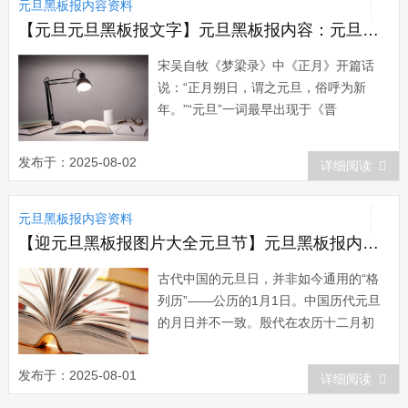
元旦黑板报内容资料
气，人们常说星星眨眼，下雨不远，有时
还很灵验。...
【元旦元旦黑板报文字】元旦黑板报内容：元旦诗话
宋吴自牧《梦梁录》中《正月》开篇话
说：“正月朔日，谓之元旦，俗呼为新
年。”“元旦”一词最早出现于《晋
书》：“颛帝以孟春三月为元，其时正朔
元旦之春”，以及南北朝梁人萧子云《介
发布于：2025-08-02
详细阅读
雅》：“四气新元旦，万寿初今朝&rdqu...
元旦黑板报内容资料
【迎元旦黑板报图片大全元旦节】元旦黑板报内容：元旦节的演变
古代中国的元旦日，并非如今通用的“格
列历”——公历的1月1日。中国历代元旦
的月日并不一致。殷代在农历十二月初
一，夏代在正月初一，商代在十二月初
一，周代在十一月初一，秦始皇统一六国
发布于：2025-08-01
详细阅读
后又以十月初一日为元旦，自此历代相沿