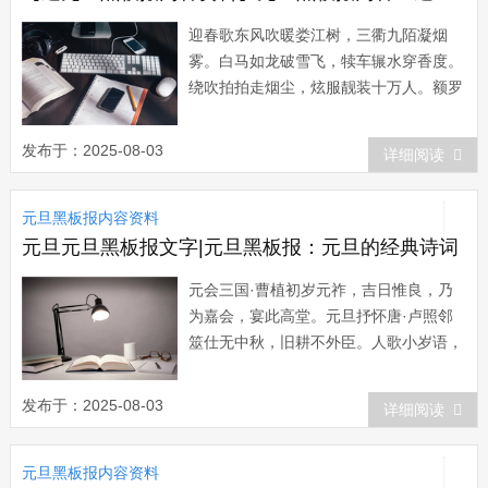
迎春歌东风吹暖娄江树，三衢九陌凝烟
雾。白马如龙破雪飞，犊车辗水穿香度。
绕吹拍拍走烟尘，炫服靓装十万人。额罗
鲜明扮彩胜，社歌缭绕簇芒神。绯衣金带
衣如斗，前列长宫后太守。乌纱新缕汉宫
发布于：2025-08-03
详细阅读
花，青奴跪进屠苏酒。采莲盘上玉作幢，
歌童毛女白双双。梨园旧乐三千部，苏州
元旦黑板报内容资料
新谱十三腔。假面胡头跳如虎，窄衫绣裤
槌大鼓。金...
元旦元旦黑板报文字|元旦黑板报：元旦的经典诗词
元会三国·曹植初岁元祚，吉日惟良，乃
为嘉会，宴此高堂。元旦抒怀唐·卢照邻
筮仕无中秋，旧耕不外臣。人歌小岁语，
花舞大唐春。岁日作刘长卿春衣试稚子，
寿酒劝衰公。岁旦宋·宋伯仁居间无贺
发布于：2025-08-03
详细阅读
客，早起只如常。桃板随人换，梅花隔岁
香。春风回笑语，云气十丰壤。柏酒何劳
元旦黑板报内容资料
劝，...