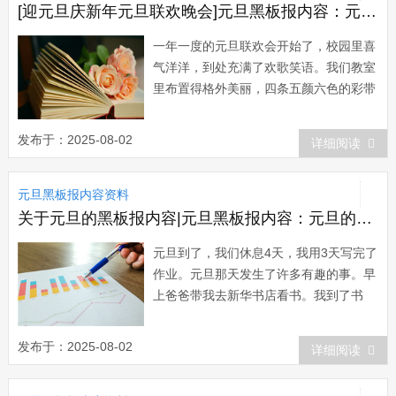
[迎元旦庆新年元旦联欢晚会]元旦黑板报内容：元旦联欢晚会
一年一度的元旦联欢会开始了，校园里喜
气洋洋，到处充满了欢歌笑语。我们教室
里布置得格外美丽，四条五颜六色的彩带
交叉在一起，日光灯披红挂绿，再配上各
色大小气球，整个教室充满着送旧迎新的
发布于：2025-08-02
详细阅读
节日喜庆气氛。首先，师生们相互祝贺新
年，顿时，教室里一片欢腾。接着，同学
元旦黑板报内容资料
们互赠礼物。我把准备好的礼品郑重地送
到罗夏的...
关于元旦的黑板报内容|元旦黑板报内容：元旦的一天
元旦到了，我们休息4天，我用3天写完了
作业。元旦那天发生了许多有趣的事。早
上爸爸带我去新华书店看书。我到了书
店，飞快的奔向2楼看我这个年龄段的
书。我打开了一本百科书，里面的知识可
发布于：2025-08-02
详细阅读
真多呀!我知道了人们用肉眼只能看到
6974颗星星。我还知道了星星能预报天