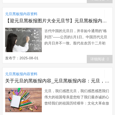
雅》：“四气新元旦，万寿初今朝&rdqu...
元旦黑板报内容资料
【迎元旦黑板报图片大全元旦节】元旦黑板报内容：元旦节的演变
古代中国的元旦日，并非如今通用的“格
列历”——公历的1月1日。中国历代元旦
的月日并不一致。殷代在农历十二月初
一，夏代在正月初一，商代在十二月初
一，周代在十一月初一，秦始皇统一六国
发布于：2025-08-01
详细阅读
后又以十月初一日为元旦，自此历代相沿
未改(《史记》)。汉武帝太初元年时...
元旦黑板报内容资料
关于元旦的黑板报内容_元旦黑板报内容：元旦，我们感恩
元旦，我们感恩元旦，我们感恩感恩我们
伟大的祖国母亲是您给了我们最赤诚的心
曾经我们的祖国历经艰辛：文化大革命放
慢了您前行的脚步大跃进越是激进越是后