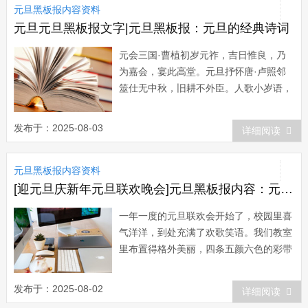
元旦黑板报内容资料
新谱十三腔。假面胡头跳如虎，窄衫绣裤
槌大鼓。金...
元旦元旦黑板报文字|元旦黑板报：元旦的经典诗词
元会三国·曹植初岁元祚，吉日惟良，乃
为嘉会，宴此高堂。元旦抒怀唐·卢照邻
筮仕无中秋，旧耕不外臣。人歌小岁语，
花舞大唐春。岁日作刘长卿春衣试稚子，
寿酒劝衰公。岁旦宋·宋伯仁居间无贺
发布于：2025-08-03
详细阅读
客，早起只如常。桃板随人换，梅花隔岁
香。春风回笑语，云气十丰壤。柏酒何劳
元旦黑板报内容资料
劝，...
[迎元旦庆新年元旦联欢晚会]元旦黑板报内容：元旦联欢晚会
一年一度的元旦联欢会开始了，校园里喜
气洋洋，到处充满了欢歌笑语。我们教室
里布置得格外美丽，四条五颜六色的彩带
交叉在一起，日光灯披红挂绿，再配上各
色大小气球，整个教室充满着送旧迎新的
发布于：2025-08-02
详细阅读
节日喜庆气氛。首先，师生们相互祝贺新