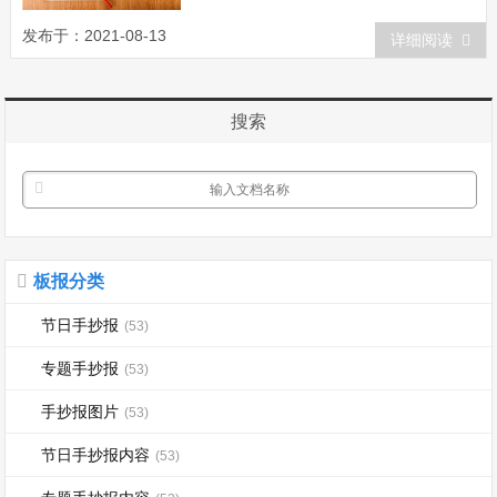
僚主义的斗争，将这些旧社会遗留下来的
发布于：2021-08-13
详细阅读
污毒洗干净!”4日，中共中央发出《关于立
即限期发动群众开展“三反&rdquo...
搜索
板报分类
节日手抄报
(53)
专题手抄报
(53)
手抄报图片
(53)
节日手抄报内容
(53)