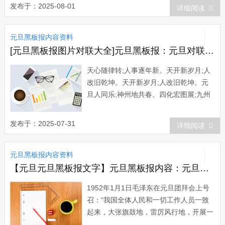
退08雪灾、xx、512大地震压弯的又岂止
发布于：2025-08-01
详细阅读
是民族的脊梁?它是在摧残伟大祖国母亲
的心……然而，祖国，您没有倒下前进的
元旦黑板报内容资料
脚步依然迈...
[元旦黑板报图片对联大全]元旦黑板报：元旦对联大全
天心随律转;人事逐年新。天开新岁月;人
改旧乾坤。天开新岁月;人改旧乾坤。元
旦人同乐;神州地共春。四化宏图展;九州
春意添。四海皆淑气;九州尽春晖。一夜
连双岁;五更分两年。一年春作首;万事公
发布于：2025-07-31
详细阅读
为先。风正民心顺;人和国自安。节日人
共乐;神州地皆春。旧岁已呈彩;新年始到
元旦黑板报内容资料
门。正朔参三代;春旸煦万邦。庆一元肇...
【元旦元旦黑板报文字】元旦黑板报内容：元旦大事记（三）
1952年1月1日毛泽东在元旦团拜会上号
召：“我国全体人民和一切工作人员一致
起来，大张旗鼓地，雷厉风行地，开展一
个大规模的反对贪污、反对浪费、反对官