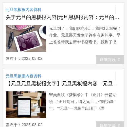
年，顿时，教室里一片欢腾。接着，同学
元旦黑板报内容资料
们互赠礼物。我把准备好的礼品郑重地送
到罗夏的...
关于元旦的黑板报内容|元旦黑板报内容：元旦的一天
元旦到了，我们休息4天，我用3天写完了
作业。元旦那天发生了许多有趣的事。早
上爸爸带我去新华书店看书。我到了书
店，飞快的奔向2楼看我这个年龄段的
书。我打开了一本百科书，里面的知识可
发布于：2025-08-02
详细阅读
真多呀!我知道了人们用肉眼只能看到
6974颗星星。我还知道了星星能预报天
元旦黑板报内容资料
气，人们常说星星眨眼，下雨不远，有时
还很灵验。...
【元旦元旦黑板报文字】元旦黑板报内容：元旦诗话
宋吴自牧《梦梁录》中《正月》开篇话
说：“正月朔日，谓之元旦，俗呼为新
年。”“元旦”一词最早出现于《晋
书》：“颛帝以孟春三月为元，其时正朔
元旦之春”，以及南北朝梁人萧子云《介
发布于：2025-08-02
详细阅读