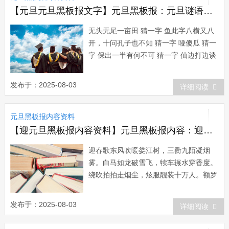
【元旦元旦黑板报文字】元旦黑板报：元旦谜语集锦
无头无尾一亩田 猜一字 鱼此字八横又八
开，十问孔子也不知 猜一字 哑傻瓜 猜一
字 保出一半有何不可 猜一字 仙边打边谈
猜一字 订休要丢人现眼 猜一字 相书香门
第 猜一字 闽镜中人 猜一字 入元旦 猜一
发布于：2025-08-03
详细阅读
字 明平均地权 猜一字 坐我没有他有，天
没有地有 猜一字 也观不见有鸟飞来 猜一
元旦黑板报内容资料
字 鹳拱手让人...
【迎元旦黑板报内容资料】元旦黑板报内容：迎春歌
迎春歌东风吹暖娄江树，三衢九陌凝烟
雾。白马如龙破雪飞，犊车辗水穿香度。
绕吹拍拍走烟尘，炫服靓装十万人。额罗
鲜明扮彩胜，社歌缭绕簇芒神。绯衣金带
衣如斗，前列长宫后太守。乌纱新缕汉宫
发布于：2025-08-03
详细阅读
花，青奴跪进屠苏酒。采莲盘上玉作幢，
歌童毛女白双双。梨园旧乐三千部，苏州