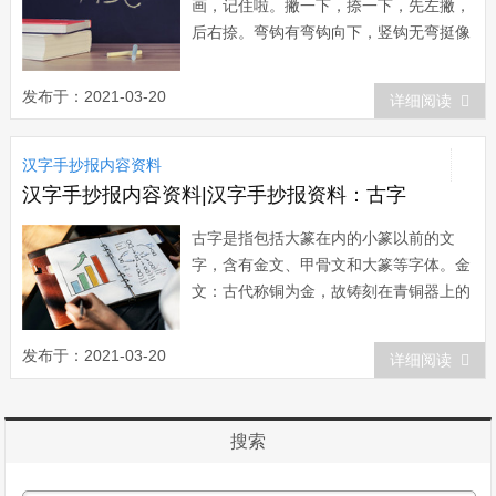
画，记住啦。撇一下，捺一下，先左撇，
后右捺。弯钩有弯钩向下，竖钩无弯挺像
它。斜钩要斜钩向下，竖弯无钩记住它，
竖弯有钩竖弯钩，钩钩多，数数吧，弯钩
发布于：2021-03-20
详细阅读
竖钩面左，斜钩竖弯面向右。横钩横折横
折钩，都有横，有钩有折有折钩。竖提撇
汉字手抄报内容资料
折要分清，竖提要有力，撇折角儿大，试
着写一写...
汉字手抄报内容资料|汉字手抄报资料：古字
古字是指包括大篆在内的小篆以前的文
字，含有金文、甲骨文和大篆等字体。金
文：古代称铜为金，故铸刻在青铜器上的
文字叫做金文，又叫钟鼎文、铭文。金文
始见于商代二里岗的青铜器，不过商代二
发布于：2021-03-20
详细阅读
里岗发现的青铜器有金文的只有少数几
件。殷墟出土的青铜器上金文增多;至西
周时，青铜器上金文已经较为普遍。商代
搜索
金文多为象形...