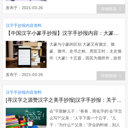
能覆盖约92%的书面资料，2000字可覆
发布于：2021-03-26
详细阅读
盖98%以上，3000字时已到99%，简体
与繁体的统计结果相差不大。历史上出现
汉字手抄报内容资料
过的汉字总数有8万多(也有...
【中国汉字小篆手抄报】汉字手抄报内容：大篆与小篆的区别
大篆与小篆的区别:大篆又有籀文、籀
篆、籀书、史书之称。周宣王时，太史籀
作《大篆》十五篇，因其为籀所作，故世
称“籀文”。“籀文”乃据古文而作，是在古
文基础上整理出来的，故其与古文或同或
发布于：2021-03-26
详细阅读
异。今其文散见于《说文解字[1]》和后人
收集的各种钟鼎彝器之中。其...
汉字手抄报内容资料
[寻汉字之源赞汉字之美手抄报]汉字手抄报：关于汉字的笑话
会”字新解儿子：“爸爸，简化字的‘会’字怎
么写?”父亲：“人字下面一个云字。”儿
子：“为什么?”父亲：“开会的时候，别人