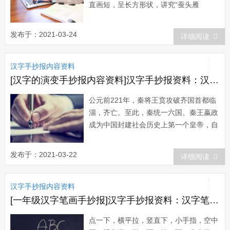
直画短，呈长方形状，讲究“蚕头雁
尾”、“一波三折”。隶书起源于秦朝，由程
邈形理而成，在东汉时期达到顶峰，书法
发布于：2021-03-24
详细阅读
界有“汉隶唐楷”之称。隶书也叫“...
汉字手抄报内容资料
[汉字的演变手抄报内容资料]汉字手抄报资料：汉字演变——小篆到隶楷
公元前221年，秦将王贲攻破齐国首都临
淄，齐亡。至此，秦统一六国。秦王嬴政
成为中国封建社会历史上第一个皇帝，自
称“始皇帝”。秦始皇在政治、经济、社会
和文化上实行一系列的巨大改革，以加强
发布于：2021-03-22
详细阅读
和方便他所代表的地主阶级对全国的统治
力量。文字改革就是其中之一。公元前
汉字手抄报内容资料
221年，秦始皇下...
[一年级汉字笔画手抄报]汉字手抄报资料：汉字笔画歌
点一下，横平拉，竖直下，小手指，空中