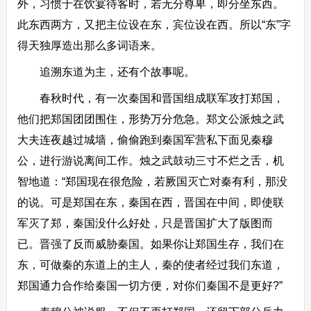
外，习惯于在饮宴待客时，若无分尊卑，即分坐东西。
此东西两方，又把主位设在东，宾位设在西。所以“东”字
得天独厚造出那么多词语来。
追溯东道为主，还有个故事呢。
春秋时代，有一次秦国和晋国组成联军攻打郑国，
他们把郑国团团围住，形势万分危急。郑文公派烛之武
大夫连夜越过城墙，偷偷跑到秦国军营私下面见秦穆
公，进行游说离间工作。烛之武鼓动三寸不烂之舌，机
智地道：“郑国现在很危险，若厥国灭亡对秦有利，那没
的说。可是郑国在东，秦国在西，晋国在中间，即使联
军灭了郑，秦国没什么好处，只是晋国扩大了版图而
已。晋强了反而威胁秦国。如果你让郑国生存，我们在
东，可做秦的东道上的主人，秦的使者经过我们东道，
郑国通力合作给秦国一切方便，对你们秦国不是更好?”