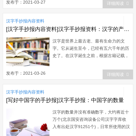
发布于：2021-03-27
详细阅读
制，将语言传送到远方，扩大了语言的交
际功用。有关汉字起源的说法繁多，有结
汉字手抄报内容资料
绳说、八卦说、河图洛书说、仓颉造字说
和图画说...
[汉字手抄报内容资料]汉字手抄报资料：汉字的产生过程
汉字是世界上最古老、最有生命力的文
字。它从诞生至今，已经有五六千年的历
史了。在汉字诞生之前，根据古籍记载，
中华民族的先民是以实物记事和图画记事
来帮助记忆、辅助交际的。上古的实物记
发布于：2021-03-26
详细阅读
事，主要有结绳、结珠、讯木等。《周易
·系辞下》说：“上古结绳而治，后世圣人
汉字手抄报内容资料
易之以书契。&rd...
[写好中国字的手抄报]汉字手抄报：中国字的数量
汉字的数量并没有准确数字，大约将近十
万个(北京国安咨询设备公司汉字字库收
入有出处汉字91251个)，日常所使用的汉
字只有几千字。据统计，1000个常用字