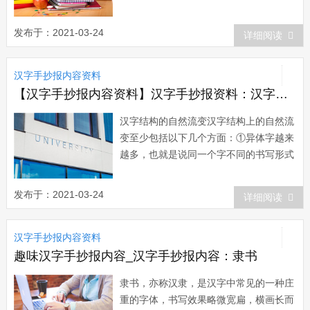
怎么说你就怎么说，这叫‘人云亦云
&rsquo...
发布于：2021-03-24
详细阅读
汉字手抄报内容资料
【汉字手抄报内容资料】汉字手抄报资料：汉字结构的自然流变
汉字结构的自然流变汉字结构上的自然流
变至少包括以下几个方面：①异体字越来
越多，也就是说同一个字不同的书写形式
越来越多;②笔画的模式越来越多;③书写
方式越来越多。汉字在起源之时，实际上
发布于：2021-03-24
详细阅读
是一幅幅逼真的图画，各个部落甚至各个
人在写这些字，或者说画这些画时，都可
汉字手抄报内容资料
能不一样，所以每个字的写法有很多种。
这种现...
趣味汉字手抄报内容_汉字手抄报内容：隶书
隶书，亦称汉隶，是汉字中常见的一种庄
重的字体，书写效果略微宽扁，横画长而