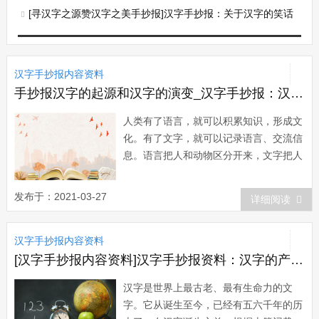
[寻汉字之源赞汉字之美手抄报]汉字手抄报：关于汉字的笑话
汉字手抄报内容资料
手抄报汉字的起源和汉字的演变_汉字手抄报：汉字的起源传说
人类有了语言，就可以积累知识，形成文
化。有了文字，就可以记录语言、交流信
息。语言把人和动物区分开来，文字把人
类社会的原始阶段和文明阶段区分开来。
文字更打破了语言在时间上和空间上的限
发布于：2021-03-27
详细阅读
制，将语言传送到远方，扩大了语言的交
际功用。有关汉字起源的说法繁多，有结
汉字手抄报内容资料
绳说、八卦说、河图洛书说、仓颉造字说
和图画说...
[汉字手抄报内容资料]汉字手抄报资料：汉字的产生过程
汉字是世界上最古老、最有生命力的文
字。它从诞生至今，已经有五六千年的历