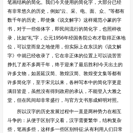
笔画结构的简化。我们今天使用的简化字，大部分已经
有非常悠久的历史，例如“云、采、电、面、众、”等都有
数千年的历史，即使像《说文解字》这样规范小篆的字
书，对于一些俗体字，即民间流行的简化字，也照样收
录，比如“礼”字，公元1956年经国务院公布才取得正体地
位，可以堂而皇之地使用，但实际上在东汉的《说文解
字》中就已经收录了，它在非正体的位置上可以说苦苦
挣扎了差不多两千年，终于迎来了最后胜利!今天出土的
许多文物，如居延汉简、敦煌汉简、敦煌变文集等都有
许多简化字，至于宋元以来，各种写本中的简化字更是
满目皆是，虽然没有得到政府的承认，不能登入大雅之
堂，但在民间却非常盛行，与官方文书形成鲜明对照。
所以汉字的历史发展过程中一直是两种势力在相互
斗争的：从便于区别字义看，汉字需要繁华，结构复杂
些，笔画多些，这样多一些区别特征;从有利用人们日常