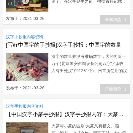
史了。在汉字诞生之前，根据古籍记载，
中华民族的先民是以实物记事和图画记事
来帮助记忆、辅助交际的。上古的实物记
发布于：2021-03-26
详细阅读
事，主要有结绳、结珠、讯木等。《周易
·系辞下》说：“上古结绳而治，后世圣人
汉字手抄报内容资料
易之以书契。&rd...
[写好中国字的手抄报]汉字手抄报：中国字的数量
汉字的数量并没有准确数字，大约将近十
万个(北京国安咨询设备公司汉字字库收
入有出处汉字91251个)，日常所使用的汉
字只有几千字。据统计，1000个常用字
能覆盖约92%的书面资料，2000字可覆
发布于：2021-03-26
详细阅读
盖98%以上，3000字时已到99%，简体
与繁体的统计结果相差不大。历史上出现
汉字手抄报内容资料
过的汉字总数有8万多(也有...
【中国汉字小篆手抄报】汉字手抄报内容：大篆与小篆的区别
大篆与小篆的区别:大篆又有籀文、籀