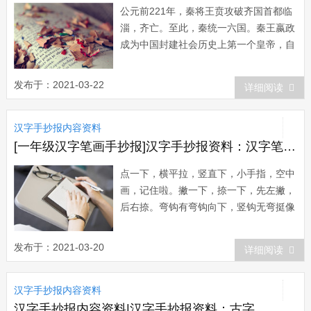
公元前221年，秦将王贲攻破齐国首都临
淄，齐亡。至此，秦统一六国。秦王嬴政
成为中国封建社会历史上第一个皇帝，自
称“始皇帝”。秦始皇在政治、经济、社会
和文化上实行一系列的巨大改革，以加强
发布于：2021-03-22
详细阅读
和方便他所代表的地主阶级对全国的统治
力量。文字改革就是其中之一。公元前
汉字手抄报内容资料
221年，秦始皇下...
[一年级汉字笔画手抄报]汉字手抄报资料：汉字笔画歌
点一下，横平拉，竖直下，小手指，空中
画，记住啦。撇一下，捺一下，先左撇，
后右捺。弯钩有弯钩向下，竖钩无弯挺像
它。斜钩要斜钩向下，竖弯无钩记住它，
竖弯有钩竖弯钩，钩钩多，数数吧，弯钩
发布于：2021-03-20
详细阅读
竖钩面左，斜钩竖弯面向右。横钩横折横
折钩，都有横，有钩有折有折钩。竖提撇
汉字手抄报内容资料
折要分清，竖提要有力，撇折角儿大，试
着写一写...
汉字手抄报内容资料|汉字手抄报资料：古字