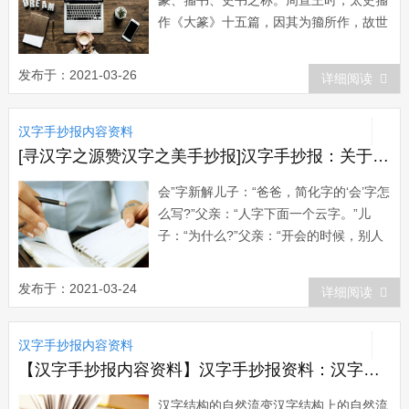
篆、籀书、史书之称。周宣王时，太史籀
作《大篆》十五篇，因其为籀所作，故世
称“籀文”。“籀文”乃据古文而作，是在古
文基础上整理出来的，故其与古文或同或
发布于：2021-03-26
详细阅读
异。今其文散见于《说文解字[1]》和后人
收集的各种钟鼎彝器之中。其...
汉字手抄报内容资料
[寻汉字之源赞汉字之美手抄报]汉字手抄报：关于汉字的笑话
会”字新解儿子：“爸爸，简化字的‘会’字怎
么写?”父亲：“人字下面一个云字。”儿
子：“为什么?”父亲：“开会的时候，别人
怎么说你就怎么说，这叫‘人云亦云
&rsquo...
发布于：2021-03-24
详细阅读
汉字手抄报内容资料
【汉字手抄报内容资料】汉字手抄报资料：汉字结构的自然流变
汉字结构的自然流变汉字结构上的自然流