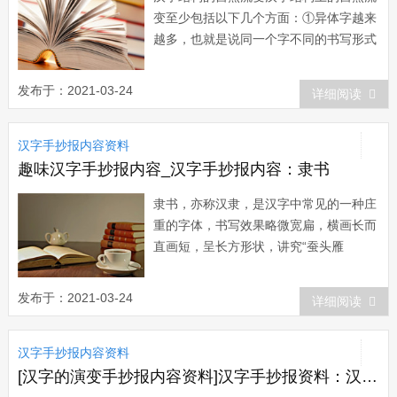
变至少包括以下几个方面：①异体字越来
越多，也就是说同一个字不同的书写形式
越来越多;②笔画的模式越来越多;③书写
方式越来越多。汉字在起源之时，实际上
发布于：2021-03-24
详细阅读
是一幅幅逼真的图画，各个部落甚至各个
人在写这些字，或者说画这些画时，都可
汉字手抄报内容资料
能不一样，所以每个字的写法有很多种。
这种现...
趣味汉字手抄报内容_汉字手抄报内容：隶书
隶书，亦称汉隶，是汉字中常见的一种庄
重的字体，书写效果略微宽扁，横画长而
直画短，呈长方形状，讲究“蚕头雁
尾”、“一波三折”。隶书起源于秦朝，由程
邈形理而成，在东汉时期达到顶峰，书法
发布于：2021-03-24
详细阅读
界有“汉隶唐楷”之称。隶书也叫“...
汉字手抄报内容资料
[汉字的演变手抄报内容资料]汉字手抄报资料：汉字演变——小篆到隶楷