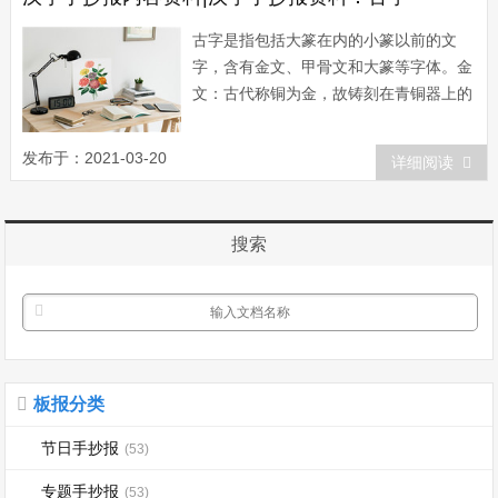
古字是指包括大篆在内的小篆以前的文
字，含有金文、甲骨文和大篆等字体。金
文：古代称铜为金，故铸刻在青铜器上的
文字叫做金文，又叫钟鼎文、铭文。金文
始见于商代二里岗的青铜器，不过商代二
发布于：2021-03-20
详细阅读
里岗发现的青铜器有金文的只有少数几
件。殷墟出土的青铜器上金文增多;至西
周时，青铜器上金文已经较为普遍。商代
搜索
金文多为象形...
板报分类
节日手抄报
(53)
专题手抄报
(53)