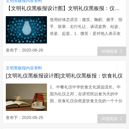
文明黑板报内容资料
(1)上课：课前准备好上课所需的文具，
上课的...
【文明礼仪黑板报设计图】文明礼仪黑板报：仪态举止
使用好体态语言：微笑、鞠躬、握手、招
手、鼓掌、右行礼让、谈话姿势、站姿、
坐姿、起姿。1、微笑：是对他人表示友
好的表情，不露牙齿、嘴角微上翘。2、
鞠躬：是下级对上级、晚辈对长辈、个人
发布于：2020-08-26
详细阅读
对群体的礼节。行鞠躬礼时，脱帽、立
正、双目注视对方，面带微笑，然后身体
文明黑板报内容资料
上部向前倾斜自然弯下15--30度左右，低
头眼...
[文明礼仪黑板报设计图]文明礼仪黑板报：饮食礼仪
1、中餐礼仪中华饮食文化源远流长。中
国为礼仪之邦，在讲究民以食为天的中
国，饮食礼仪自然是饮食文化的一个十分
重要的组成部分。中国的饮宴礼仪号称始
于周公，千百年的演进，当然不会再
发布于：2020-08-25
详细阅读
有“孟光接了梁鸿案”那样的日子，但也还
是终于形成今天大家普遍接受的一套饮食