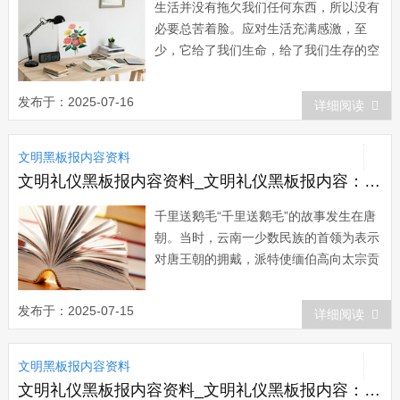
生活并没有拖欠我们任何东西，所以没有
必要总苦着脸。应对生活充满感激，至
少，它给了我们生命，给了我们生存的空
间。 微笑是对生活的一种态度，跟金
钱、地位、处境没有必然的联系。一个富
发布于：2025-07-16
详细阅读
翁可能整天忧心忡忡，而一个穷人可能心
情舒畅;一位残疾人可能坦然乐观;一位生
文明黑板报内容资料
活顺利的人可能会愁眉不展，一位身处逆
境的人可...
文明礼仪黑板报内容资料_文明礼仪黑板报内容：礼仪小故事之千里送鹅毛
千里送鹅毛“千里送鹅毛”的故事发生在唐
朝。当时，云南一少数民族的首领为表示
对唐王朝的拥戴，派特使缅伯高向太宗贡
献天鹅。路过沔阳河时，好心的缅伯高把
天鹅从笼子里放出来，想给它洗个澡。不
发布于：2025-07-15
详细阅读
料，天鹅展翅飞向高空。缅伯高忙伸手去
捉，只扯得几根鹅毛。缅伯高急得顿足捶
文明黑板报内容资料
胸，号啕大哭。随从...
文明礼仪黑板报内容资料_文明礼仪黑板报内容：别让文明只差一步