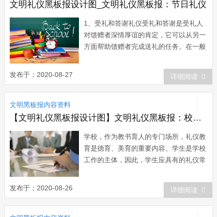
文明礼仪黑板报设计图_文明礼仪黑板报：节日礼仪
1、受礼和答谢礼仪受礼和答谢是受礼人
对馈赠者深情厚谊的肯定，它可以从另一
方面帮助馈赠者完成送礼的任务。在一般
情况下，对于一件得体的礼品，受礼人应
当郑重其事地收下。大多数从很幸运地接
发布于：2020-08-27
详细阅读
受过礼品，却并不是每个人都能礼貌地接
受别人的礼品。当他人口头宣布有礼相赠
文明黑板报内容资料
时，不管自己在做什么事，都应立即中
止，起身站...
【文明礼仪黑板报设计图】文明礼仪黑板报：校内活动礼仪
学校，作为教书育人的专门场所，礼仪教
育是德育、美育的重要内容。学生是学校
工作的主体，因此，学生应具有的礼仪常
识是学校礼仪教育重要的一部分。学生在
课堂上，在活动中，在与教师和同学相处
发布于：2020-08-26
详细阅读
过程中都要遵守一定的礼仪。一、课堂礼
仪：遵守课堂纪律是学生最基本的礼貌。