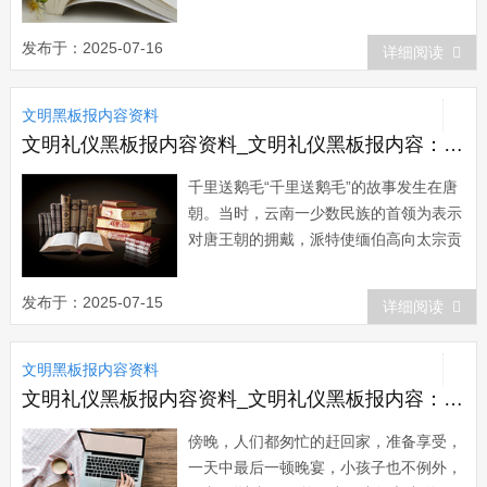
间。 微笑是对生活的一种态度，跟金
钱、地位、处境没有必然的联系。一个富
发布于：2025-07-16
详细阅读
翁可能整天忧心忡忡，而一个穷人可能心
情舒畅;一位残疾人可能坦然乐观;一位生
文明黑板报内容资料
活顺利的人可能会愁眉不展，一位身处逆
境的人可...
文明礼仪黑板报内容资料_文明礼仪黑板报内容：礼仪小故事之千里送鹅毛
千里送鹅毛“千里送鹅毛”的故事发生在唐
朝。当时，云南一少数民族的首领为表示
对唐王朝的拥戴，派特使缅伯高向太宗贡
献天鹅。路过沔阳河时，好心的缅伯高把
天鹅从笼子里放出来，想给它洗个澡。不
发布于：2025-07-15
详细阅读
料，天鹅展翅飞向高空。缅伯高忙伸手去
捉，只扯得几根鹅毛。缅伯高急得顿足捶
文明黑板报内容资料
胸，号啕大哭。随从...
文明礼仪黑板报内容资料_文明礼仪黑板报内容：别让文明只差一步
傍晚，人们都匆忙的赶回家，准备享受，
一天中最后一顿晚宴，小孩子也不例外，