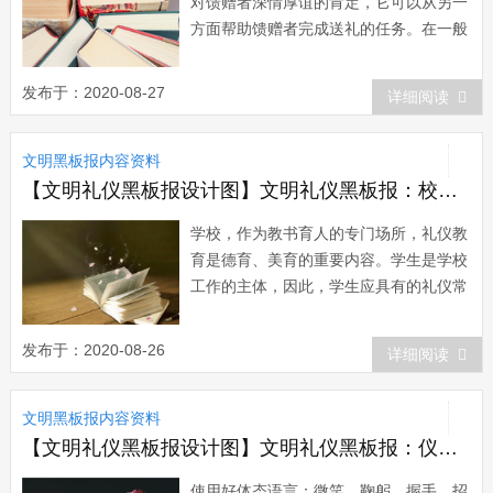
对馈赠者深情厚谊的肯定，它可以从另一
方面帮助馈赠者完成送礼的任务。在一般
情况下，对于一件得体的礼品，受礼人应
当郑重其事地收下。大多数从很幸运地接
发布于：2020-08-27
详细阅读
受过礼品，却并不是每个人都能礼貌地接
受别人的礼品。当他人口头宣布有礼相赠
文明黑板报内容资料
时，不管自己在做什么事，都应立即中
止，起身站...
【文明礼仪黑板报设计图】文明礼仪黑板报：校内活动礼仪
学校，作为教书育人的专门场所，礼仪教
育是德育、美育的重要内容。学生是学校
工作的主体，因此，学生应具有的礼仪常
识是学校礼仪教育重要的一部分。学生在
课堂上，在活动中，在与教师和同学相处
发布于：2020-08-26
详细阅读
过程中都要遵守一定的礼仪。一、课堂礼
仪：遵守课堂纪律是学生最基本的礼貌。
文明黑板报内容资料
(1)上课：课前准备好上课所需的文具，
上课的...
【文明礼仪黑板报设计图】文明礼仪黑板报：仪态举止
使用好体态语言：微笑、鞠躬、握手、招