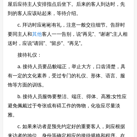
屋后应待主人安排指点后坐下。后来的客人到达时，先
到的客人应该站起来，等待介绍。
c. 拜访时应彬彬有礼，注意一般交往细节。告辞时
要同主人和
其他
客人一一告别，说“再见”、“谢谢”;主人相
送时，应说“请回”、“留步”、“再见”。
接待礼仪：
a. 接待人员要品貌端正，举止大方，口齿清楚，具
有一定的文化素养，受过专门的礼仪、形体、语言、服
饰等方面的训练。
b. 接待人员服饰要整洁、端庄、得体、高雅;女性应
避免佩戴过于夸张或有碍工作的饰物，化妆应尽量淡
雅。
c. 如果来访者是预先约定好的重要客人，则应根据
来访者的地位、身份等确定相应的接待规格和程序。在