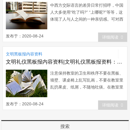
中西方交际语言的差异日常打招呼，中国
人大多使用“吃了吗?” “上哪呢?”等等，这
体现了人与人之间的一种亲切感。可对西
方人来说，这种打招呼的方式会令对方感
到突然、尴尬，甚至不快，因为西方人会
发布于：2020-08-24
详细阅读
把这种问话理解成为一种“盘问”，感到...
文明黑板报内容资料
文明礼仪黑板报内容资料|文明礼仪黑板报资料：教室的卫生和秩序
注意保持教室的卫生和秩序不要在黑板、
墙壁、课桌椅上乱写乱画，不要在教室里
乱扔果皮、纸屑，不随地吐痰。在教室里
随时保持安静、整洁，维持教室的良好学
习环境。课间不要追逐打闹，以免影响同
发布于：2020-08-24
详细阅读
学的学习和身心健康。课间休息时，在楼
道内行走要靠右慢行，不要快速奔跑猛
拐。第五节在大学里学习，同学朝夕相
搜索
处，是亲密的...