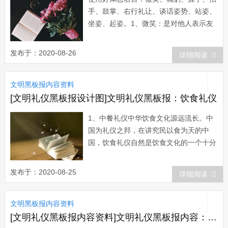
手、鼓掌、右行礼让、谈话姿势、站姿、
坐姿、起姿。1、微笑：是对他人表示友
好的表情，不露牙齿、嘴角微上翘。2、
鞠躬：是下级对上级、晚辈对长辈、个人
发布于：2020-08-26
详细阅读
对群体的礼节。行鞠躬礼时，脱帽、立
正、双目注视对方，面带微笑，然后身体
文明黑板报内容资料
上部向前倾斜自然弯下15--30度左右，低
头眼...
[文明礼仪黑板报设计图]文明礼仪黑板报：饮食礼仪
1、中餐礼仪中华饮食文化源远流长。中
国为礼仪之邦，在讲究民以食为天的中
国，饮食礼仪自然是饮食文化的一个十分
重要的组成部分。中国的饮宴礼仪号称始
于周公，千百年的演进，当然不会再
发布于：2020-08-25
详细阅读
有“孟光接了梁鸿案”那样的日子，但也还
是终于形成今天大家普遍接受的一套饮食
文明黑板报内容资料
进餐礼仪，是古代饮食礼制...
[文明礼仪黑板报内容资料]文明礼仪黑板报内容：中西方交际语言的差异