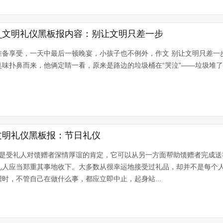
_文明礼仪黑板报内容：别让文明只差一步
准备享受，一天中最后一顿晚宴，小孩子也不例外，作文 别让文明只差一
味扑鼻而来，他俩定睛一看，原来是路边的垃圾桶在“哭泣”——垃圾堆
文明礼仪黑板报：节日礼仪
谢是受礼人对馈赠者深情厚谊的肯定，它可以从另一方面帮助馈赠者完成送
礼人应当郑重其事地收下。大多数从很幸运地接受过礼品，却并不是每个
时，不管自己在做什么事，都应立即中止，起身站...