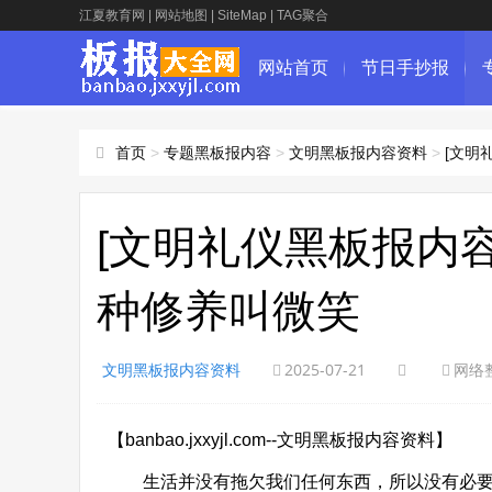
江夏教育网
|
网站地图
|
SiteMap
|
TAG聚合
网站首页
节日手抄报
首页
>
专题黑板报内容
>
文明黑板报内容资料
>
[文明
[文明礼仪黑板报内
种修养叫微笑
文明黑板报内容资料
2025-07-21
网络
【banbao.jxxyjl.com--文明黑板报内容资料】
生活并没有拖欠我们任何东西，所以没有必要总