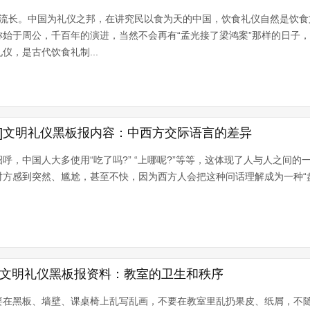
远流长。中国为礼仪之邦，在讲究民以食为天的中国，饮食礼仪自然是饮食
始于周公，千百年的演进，当然不会再有“孟光接了梁鸿案”那样的日子
仪，是古代饮食礼制...
料]文明礼仪黑板报内容：中西方交际语言的差异
呼，中国人大多使用“吃了吗?” “上哪呢?”等等，这体现了人与人之间的
方感到突然、尴尬，甚至不快，因为西方人会把这种问话理解成为一种“盘问
|文明礼仪黑板报资料：教室的卫生和秩序
要在黑板、墙壁、课桌椅上乱写乱画，不要在教室里乱扔果皮、纸屑，不