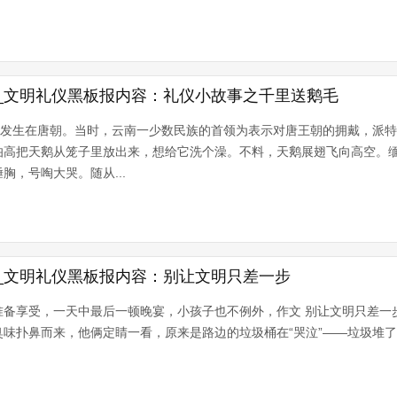
_文明礼仪黑板报内容：礼仪小故事之千里送鹅毛
事发生在唐朝。当时，云南一少数民族的首领为表示对唐王朝的拥戴，派
伯高把天鹅从笼子里放出来，想给它洗个澡。不料，天鹅展翅飞向高空。
胸，号啕大哭。随从...
_文明礼仪黑板报内容：别让文明只差一步
准备享受，一天中最后一顿晚宴，小孩子也不例外，作文 别让文明只差一
味扑鼻而来，他俩定睛一看，原来是路边的垃圾桶在“哭泣”——垃圾堆