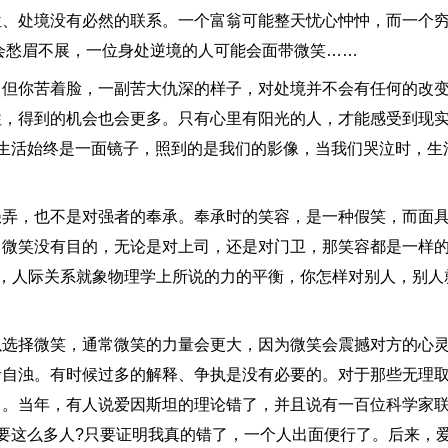
、处境没有必然的联系。一个富翁可能整天忧心忡忡，而一个穷
会愁眉不展，一位身处逆境的人可能会面带微笑……
你苦着脸，一副苦大仇深的样子，对处境并不会有任何的改变
往，得到的机会也会更多。只有心里有阳光的人，才能感受到现
生活始终是一面镜子，照到的是我们的影像，当我们哭泣时，生
，也不是对强者的奉承。奉承时的笑容，是一种假笑，而面具
。微笑没有目的，无论是对上司，还是对门卫，那笑容都是一样
的，人际关系就象物理学上所说的力的平衡，你怎样对别人，别人
择微笑，通常微笑的力量会更大，因为微笑会震撼对方的心灵
者自浊。有时候过多的解释、争执是没有必要的。对于那些无理
了。当年，有人说爱因斯坦的理论错了，并且说有一百位科学家
要这么多人?只要证明我真的错了，一个人出面便行了。后来，