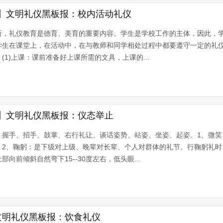
】文明礼仪黑板报：校内活动礼仪
所，礼仪教育是德育、美育的重要内容。学生是学校工作的主体，因此，
学生在课堂上，在活动中，在与教师和同学相处过程中都要遵守一定的礼
1)上课：课前准备好上课所需的文具，上课的...
】文明礼仪黑板报：仪态举止
、握手、招手、鼓掌、右行礼让、谈话姿势、站姿、坐姿、起姿。1、微笑
。2、鞠躬：是下级对上级、晚辈对长辈、个人对群体的礼节。行鞠躬礼时
向前倾斜自然弯下15--30度左右，低头眼...
文明礼仪黑板报：饮食礼仪