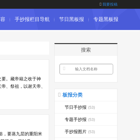
我要投稿
内容
手抄报栏目导航
节日黑板报
专题黑板报
搜索
之要。藏帝籍之收于神
天帝、祭祖，以谢天帝、
板报分类
节日手抄报
(53)
专题手抄报
(53)
手抄报图片
(53)
俗，要蒸九层的重阳米