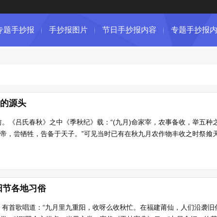
专题手抄报
手抄报图片
节日手抄报内容
专题手抄报
阳的源头
。《吕氏春秋》之中《季秋纪》载：“(九月)命家宰，农事备收，举五种
飨帝，尝牺牲，告备于天子。”可见当时已有在秋九月农作物丰收之时祭飨
阳节各地习俗
，有首歌唱道：“九月里九重阳，收呀么收秋忙。在福建莆仙，人们沿袭旧