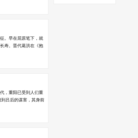
象征。早在屈原笔下，就
他长寿。晋代葛洪在《抱
时代，重阳已受到人们重
遭到吕后的谋害，其身前