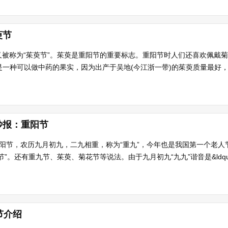
萸节
被称为“茱萸节”。茱萸是重阳节的重要标志。重阳节时人们还喜欢佩戴菊
是一种可以做中药的果实，因为出产于吴地(今江浙一带)的茱萸质量最好，因
抄报：重阳节
日。重阳节，农历九月初九，二九相重，称为“重九”，今年也是我国第一个老
”。还有重九节、茱萸、菊花节等说法。由于九月初九“九九”谐音是&ldquo.
节介绍