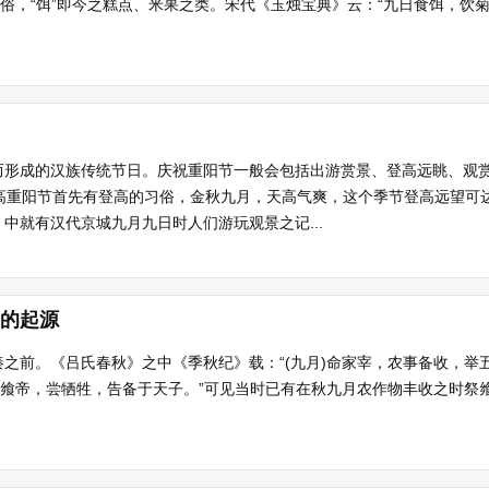
俗，“饵”即今之糕点、米果之类。宋代《玉烛宝典》云：“九日食饵，饮菊花
而形成的汉族传统节日。庆祝重阳节一般会包括出游赏景、登高远眺、观
登高重阳节首先有登高的习俗，金秋九月，天高气爽，这个季节登高远望可
中就有汉代京城九月九日时人们游玩观景之记...
节的起源
之前。《吕氏春秋》之中《季秋纪》载：“(九月)命家宰，农事备收，举
大飨帝，尝牺牲，告备于天子。”可见当时已有在秋九月农作物丰收之时祭