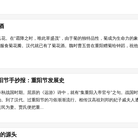
酒
花。在“霜降之时，唯此草盛茂”，由于菊的独特品性，菊成为生命力的
即服食菊花瓣。汉代就已有了菊花酒。魏时曹五曾在重阳赠菊给钟蹈，祝
重阳节手抄报：重阳节发展史
秋战国时期。屈原的《远游》诗中，就有“集重阳入帝官兮”之句。战国
动。到了汉代。过重阳节的习俗渐渐流行。相传汉高祖刘邦的妃子戚夫人
民为妻。贾氏便把重...
阳的源头