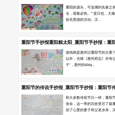
重阳的源头，可追溯到先秦之前
仓，祗敬必饬。”“是日也，大
祖先恩德的活动。汉...
重阳节手抄报重阳糕太阳_重阳节手抄报：重
放纸鹞是惠州过重阳节的主要
以外，光绪《惠州府志》亦有记
子”，惠州的&ldq...
重阳节的传说手抄报_重阳节手抄报：重阳节
和大多数传统节日一样，重阳
丧命，这一带的百姓受尽了瘟
别了心爱的妻子和父老乡亲，决