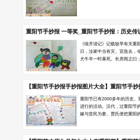
重阳节手抄报 一等奖_重阳节手抄报：历史传
《续齐谐记》记载较早有关重
日，汝家中当有灾。宜急去，
犬牛羊一时暴死。长房闻之曰：“
【重阳节手抄报手抄报图片大全】重阳节手抄
重阳节已有2000多年的历史
进行的活动。汉代，过重阳节
嫁与贫民为妻。贾氏便把重阳的