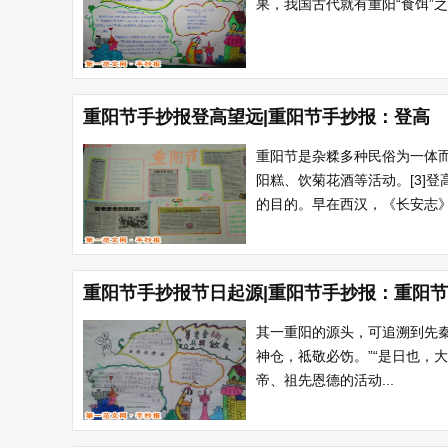
果，我国古代就有重阳“食饵”之
重阳节手抄报登高望远|重阳节手抄报：登高
重阳节是杂糅多种民俗为一体
阳糕、饮菊花酒等活动。[3]
的目的。早在西汉，《长安志》
重阳节手抄报节日起源|重阳节手抄报：重阳
其一重阳的源头，可追溯到先秦
神仓，祗敬必饬。”“是日也，
帝、祖先恩德的活动...