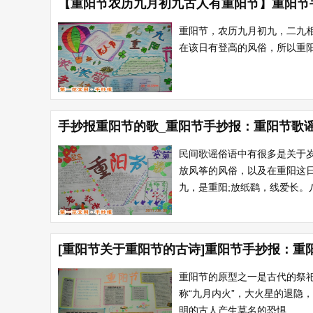
【重阳节农历九月初九古人有重阳节】重阳节
重阳节，农历九月初九，二九相
在该日有登高的风俗，所以重阳
手抄报重阳节的歌_重阳节手抄报：重阳节歌
民间歌谣俗语中有很多是关于
放风筝的风俗，以及在重阳这日
九，是重阳;放纸鹞，线爱长。八
[重阳节关于重阳节的古诗]重阳节手抄报：重
重阳节的原型之一是古代的祭祀
称“九月内火”，大火星的退隐
明的古人产生莫名的恐惧...