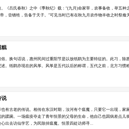
。《吕氏春秋》之中《季秋纪》载：“(九月)命家宰，农事备收，举五种
飨帝，尝牺牲，告备于天子。”可见当时已有在秋九月农作物丰收之时祭飨
阳糕
习俗。换句话说，惠州民间过重阳节是以放纸鹞为主要特征的。此习，除
述。纸鹞亦现在的风筝。风筝是五代以后的称谓，五代之前，北方习惯称“
传说
节也有古老的传说。相传在东汉时期，汝河有个瘟魔，只要它一出现，家
魔的蹂躏。一场瘟疫夺走了青年恒景的父母的生命，他自己也因病差点儿
心出去访仙学艺，为民除掉瘟魔。恒景四处访师寻...