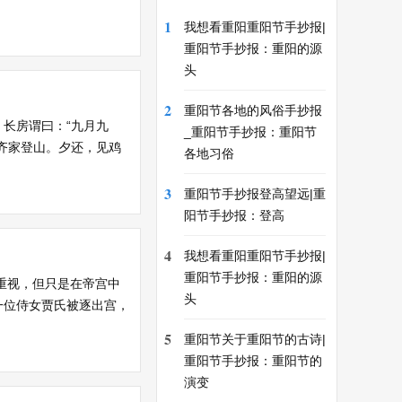
1
我想看重阳重阳节手抄报|
重阳节手抄报：重阳的源
头
2
重阳节各地的风俗手抄报
长房谓曰：“九月九
_重阳节手抄报：重阳节
齐家登山。夕还，见鸡
各地习俗
3
重阳节手抄报登高望远|重
阳节手抄报：登高
4
我想看重阳重阳节手抄报|
重阳节手抄报：重阳的源
重视，但只是在帝宫中
头
一位侍女贾氏被逐出宫，
5
重阳节关于重阳节的古诗|
重阳节手抄报：重阳节的
演变