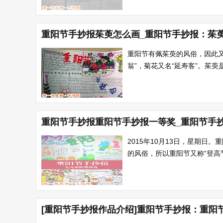
重阳节手抄报茱萸怎么画_重阳节手抄报：茱
重阳节有佩茱萸的风俗，因此又
翁”，菊花又名“延寿客”。茱萸
重阳节手抄报重阳节手抄报一等奖_重阳节手
2015年10月13日，星期
的风俗，所以重阳节又称“登高节
[重阳节手抄报作品介绍]重阳节手抄报：重阳