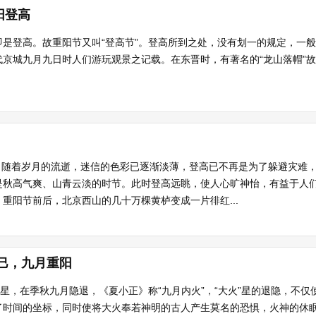
阳登高
是登高。故重阳节又叫“登高节”。登高所到之处，没有划一的规定，一
京城九月九日时人们游玩观景之记载。在东晋时，有著名的“龙山落帽”
诞，随着岁月的流逝，迷信的色彩已逐渐淡薄，登高已不再是为了躲避灾难
是秋高气爽、山青云淡的时节。此时登高远眺，使人心旷神怡，有益于人
重阳节前后，北京西山的几十万棵黄栌变成一片徘红...
上巳，九月重阳
”星，在季秋九月隐退，《夏小正》称“九月内火”，“大火”星的退隐，不
时间的坐标，同时使将大火奉若神明的古人产生莫名的恐惧，火神的休眠意