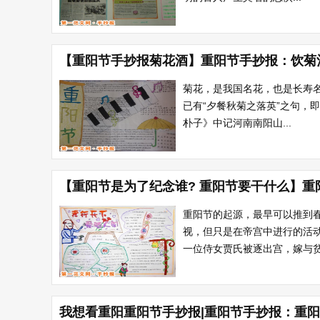
【重阳节手抄报菊花酒】重阳节手抄报：饮菊
菊花，是我国名花，也是长寿名
已有“夕餐秋菊之落英”之句，
朴子》中记河南南阳山...
【重阳节是为了纪念谁? 重阳节要干什么】
重阳节的起源，最早可以推到春
视，但只是在帝宫中进行的活
一位侍女贾氏被逐出宫，嫁与贫
我想看重阳重阳节手抄报|重阳节手抄报：重