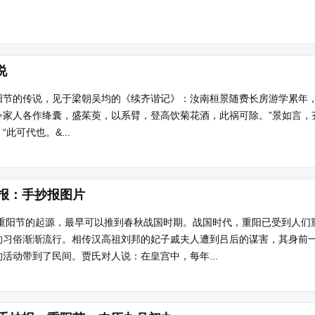
说
阳节的传说，见于梁朝吴均的《续齐谐记》：汝南桓景随费长房游学累年，
令家人各作绛囊，盛茱萸，以系臂，登高饮菊花酒，此祸可除。”景如言，
此可代也。&...
报：手抄报图片
。重阳节的起源，最早可以推到春秋战国时期。战国时代，重阳已受到人们
的习俗渐渐流行。相传汉高祖刘邦的妃子戚夫人遭到吕后的谋害，其身前
活动带到了民间。贾氏对人说：在皇宫中，每年...