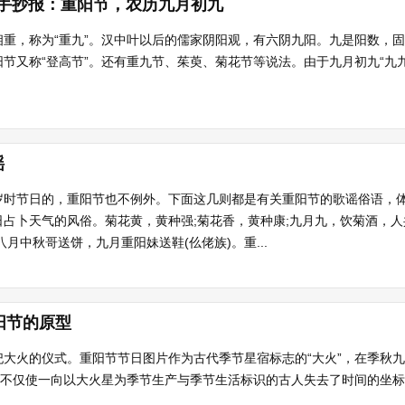
手抄报：重阳节，农历九月初九
重，称为“重九”。汉中叶以后的儒家阴阳观，有六阴九阳。九是阳数，固
节又称“登高节”。还有重九节、茱萸、菊花节等说法。由于九月初九“九九.
谣
岁时节日的，重阳节也不例外。下面这几则都是有关重阳节的歌谣俗语，
占卜天气的风俗。菊花黄，黄种强;菊花香，黄种康;九月九，饮菊酒，
月中秋哥送饼，九月重阳妹送鞋(仫佬族)。重...
阳节的原型
大火的仪式。重阳节节日图片作为古代季节星宿标志的“大火”，在季秋
，不仅使一向以大火星为季节生产与季节生活标识的古人失去了时间的坐