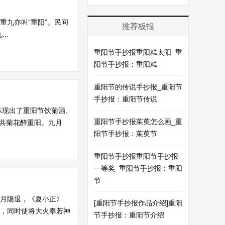
重九亦叫“重阳”。民间
推荐板报
..
重阳节手抄报重阳糕太阳_重
阳节手抄报：重阳糕
重阳节的传说手抄报_重阳节
手抄报：重阳节传说
体现出了重阳节饮菊酒、
重阳节手抄报茱萸怎么画_重
人共菊花醉重阳。九月
阳节手抄报：茱萸节
重阳节手抄报重阳节手抄报
一等奖_重阳节手抄报：重阳
节
九月隐退，《夏小正》
[重阳节手抄报作品介绍]重阳
标，同时使将大火奉若神
节手抄报：重阳节介绍