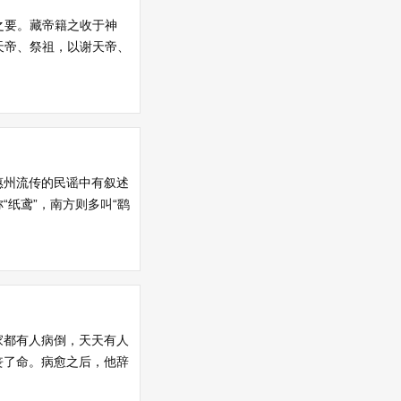
之要。藏帝籍之收于神
天帝、祭祖，以谢天帝、
惠州流传的民谣中有叙述
纸鸢”，南方则多叫“鹞
家都有人病倒，天天有人
丧了命。病愈之后，他辞