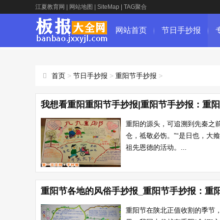
江夏教育网
|
网站地图
|
SiteMap
|
TAG聚合
网站首页
节日手抄报
首页
>
节日手抄报
>
重阳节手抄报
>
我想看重阳重阳节手抄报|重阳节手抄报：重
重阳的源头，可追溯到先秦之前
仓，祗敬必饬。”“是日也，大
祖先恩德的活动。...
重阳节各地的风俗手抄报_重阳节手抄报：重
重阳节在陕北正值收割的季节