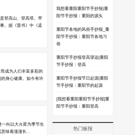
我想看重阳重阳节手抄报|重
阳节手抄报：重阳的源头
般是登高山、登高塔。早
故事。据《晋书》中《孟
重阳节各地的风俗手抄报_重
阳节手抄报：重阳节各地习
俗
重阳节手抄报登高望远|重阳
节手抄报：登高
，而成为人们丰富多彩的
重阳节手抄报节日起源|重阳
们的身心健康。如今有许
节手抄报：重阳节的起源
[我想看重阳重阳节手抄报]重
阳节手抄报：重阳登高
仅使一向以大火星为季节生
热门板报
味着漫漫长...