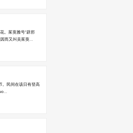
花。茱萸雅号“辟邪
而又叫吴茱萸...
人节。民间在该日有登高
..