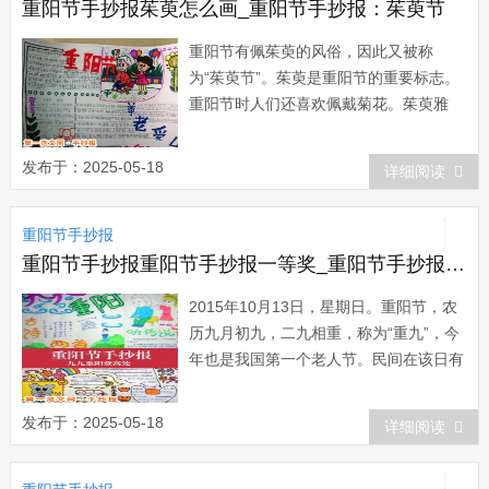
四处访师寻...
重阳节手抄报茱萸怎么画_重阳节手抄报：茱萸节
重阳节有佩茱萸的风俗，因此又被称
为“茱萸节”。茱萸是重阳节的重要标志。
重阳节时人们还喜欢佩戴菊花。茱萸雅
号“辟邪翁”，菊花又名“延寿客”。茱萸是
一种可以做中药的果实，因为出产于吴地
发布于：2025-05-18
详细阅读
(今江浙一带)的茱萸质量最好，因而又叫
吴茱萸...
重阳节手抄报
重阳节手抄报重阳节手抄报一等奖_重阳节手抄报：重阳节
2015年10月13日，星期日。重阳节，农
历九月初九，二九相重，称为“重九”，今
年也是我国第一个老人节。民间在该日有
登高的风俗，所以重阳节又称“登高节”。
还有重九节、茱萸、菊花节等说法。由于
发布于：2025-05-18
详细阅读
九月初九“九九”谐音是&ldquo...