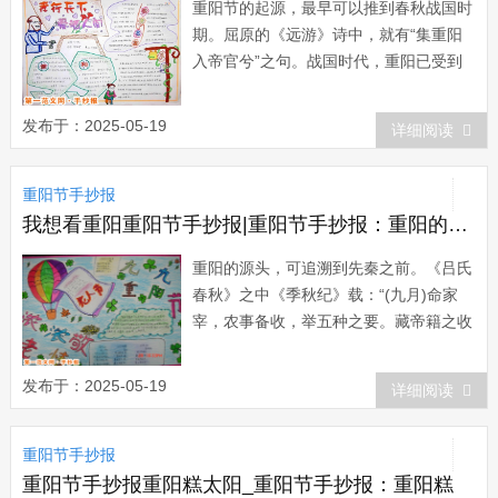
重阳节的起源，最早可以推到春秋战国时
期。屈原的《远游》诗中，就有“集重阳
入帝官兮”之句。战国时代，重阳已受到
人们重视，但只是在帝宫中进行的活动。
到了汉代。过重阳节的习俗渐渐流行。相
发布于：2025-05-19
详细阅读
传汉高祖刘邦的妃子戚夫人遭到吕后的谋
害，其身前一位侍女贾氏被逐出宫，嫁与
重阳节手抄报
贫民为妻。贾氏便把重...
我想看重阳重阳节手抄报|重阳节手抄报：重阳的源头
重阳的源头，可追溯到先秦之前。《吕氏
春秋》之中《季秋纪》载：“(九月)命家
宰，农事备收，举五种之要。藏帝籍之收
于神仓，祗敬必饬。”“是日也，大飨帝，
尝牺牲，告备于天子。”可见当时已有在
发布于：2025-05-19
详细阅读
秋九月农作物丰收之时祭飨天帝、祭祖，
以谢天帝、祖先恩德的活动。汉...
重阳节手抄报
重阳节手抄报重阳糕太阳_重阳节手抄报：重阳糕