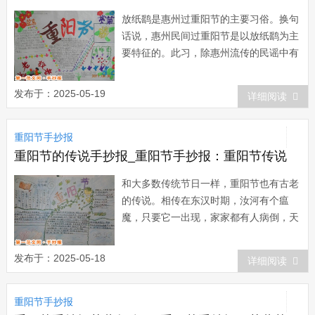
放纸鹞是惠州过重阳节的主要习俗。换句
话说，惠州民间过重阳节是以放纸鹞为主
要特征的。此习，除惠州流传的民谣中有
叙述以外，光绪《惠州府志》亦有记述。
纸鹞亦现在的风筝。风筝是五代以后的称
发布于：2025-05-19
详细阅读
谓，五代之前，北方习惯称“纸鸢”，南方
则多叫“鹞子”，惠州的&ldq...
重阳节手抄报
重阳节的传说手抄报_重阳节手抄报：重阳节传说
和大多数传统节日一样，重阳节也有古老
的传说。相传在东汉时期，汝河有个瘟
魔，只要它一出现，家家都有人病倒，天
天有人丧命，这一带的百姓受尽了瘟魔的
蹂躏。一场瘟疫夺走了青年恒景的父母的
发布于：2025-05-18
详细阅读
生命，他自己也因病差点儿丧了命。病愈
之后，他辞别了心爱的妻子和父老乡亲，
重阳节手抄报
决心出去访仙学艺，为民除掉瘟魔。恒景