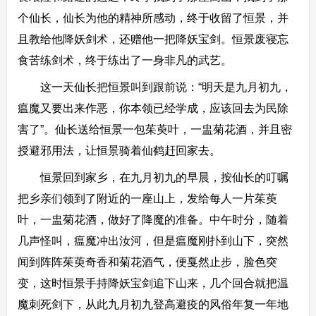
个仙长，仙长为他的精神所感动，终于收留了恒景，并
且教给他降妖剑术，还赠他一把降妖宝剑。恒景废寝忘
食苦练剑术，终于练出了一身非凡的武艺。
这一天仙长把恒景叫到跟前说：“明天是九月初九，
瘟魔又要出来作恶，你本领已经学成，应该回去为民除
害了”。仙长送给恒景一包茱萸叶，一盅菊花酒，并且密
授避邪用法，让恒景骑着仙鹤赶回家去。
恒景回到家乡，在九月初九的早晨，按仙长的叮嘱
把乡亲们领到了附近的一座山上，发给每人一片茱萸
叶，一盅菊花酒，做好了降魔的准备。中午时分，随着
几声怪叫，瘟魔冲出汝河，但是瘟魔刚扑到山下，突然
闻到阵阵茱萸奇香和菊花酒气，便戛然止步，脸色突
变，这时恒景手持降妖宝剑追下山来，几个回合就把温
魔刺死剑下，从此九月初九登高避疫的风俗年复一年地