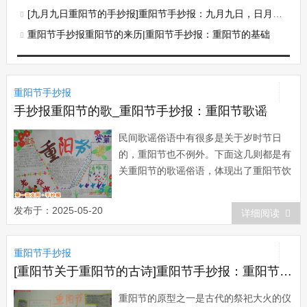
[九月九日重阳节的手抄报]重阳节手抄报：九月九日，日月并阳，两九相重
重阳节手抄报重阳节的来历|重阳节手抄报：重阳节的基础
重阳节手抄报
手抄报重阳节的歌_重阳节手抄报：重阳节歌谣
民间歌谣俗语中有很多是关于岁时节日
的，重阳节也不例外。下面这几则都是有
关重阳节的歌谣俗语，体现出了重阳节饮
菊酒、放风筝的风俗，以及在重阳这日占
卜天气的风俗。菊花黄，黄种强;菊花
发布于：2025-05-20
详细阅读
香，黄种康;九月九，饮菊酒，人共菊花
醉重阳。九月九，是重阳;放纸鹞，线爱
重阳节手抄报
长。八月中秋哥送饼，九月重阳妹送鞋
(仫佬族)。重...
[重阳节关于重阳节的古诗]重阳节手抄报：重阳节的原型
重阳节的原型之一是古代的祭祀大火的仪