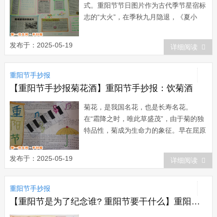
式。重阳节节日图片作为古代季节星宿标
志的“大火”，在季秋九月隐退，《夏小
正》称“九月内火”，大火星的退隐，不仅
使一向以大火星为季节生产与季节生活标
发布于：2025-05-19
详细阅读
识的古人失去了时间的坐标，同时使将大
火奉若神明的古人产生莫名的恐惧...
重阳节手抄报
【重阳节手抄报菊花酒】重阳节手抄报：饮菊酒
菊花，是我国名花，也是长寿名花。
在“霜降之时，唯此草盛茂”，由于菊的独
特品性，菊成为生命力的象征。早在屈原
笔下，就已有“夕餐秋菊之落英”之句，即
服食菊花瓣。汉代就已有了菊花酒。魏时
发布于：2025-05-19
详细阅读
曹五曾在重阳赠菊给钟蹈，祝他长寿。晋
代葛洪在《抱朴子》中记河南南阳山...
重阳节手抄报
【重阳节是为了纪念谁? 重阳节要干什么】重阳节手抄报：重阳节发展史