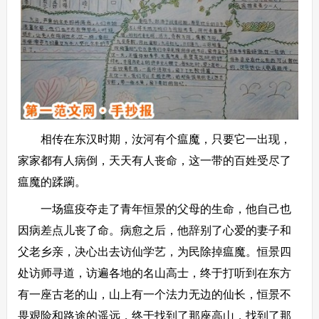
相传在东汉时期，汝河有个瘟魔，只要它一出现，
家家都有人病倒，天天有人丧命，这一带的百姓受尽了
瘟魔的蹂躏。
一场瘟疫夺走了青年恒景的父母的生命，他自己也
因病差点儿丧了命。病愈之后，他辞别了心爱的妻子和
父老乡亲，决心出去访仙学艺，为民除掉瘟魔。恒景四
处访师寻道，访遍各地的名山高士，终于打听到在东方
有一座古老的山，山上有一个法力无边的仙长，恒景不
畏艰险和路途的遥远，终于找到了那座高山，找到了那