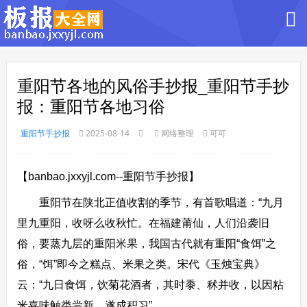
重阳节各地的风俗手抄报_重阳节手抄
报：重阳节各地习俗
重阳节手抄报
2025-08-14
网络整理
可可
【banbao.jxxyjl.com--重阳节手抄报】
重阳节在陕北正值收割的季节，有首歌唱道：“九月
里九重阳，收呀么收秋忙。在福建莆仙，人们沿袭旧
俗，要蒸九层的重阳米果，我国古代就有重阳“食饵”之
俗，“饵”即今之糕点、米果之类。宋代《玉烛宝典》
云：“九日食饵，饮菊花酒者，其时黍、秫并收，以因粘
米嘉味触类尝新，遂成积习”。