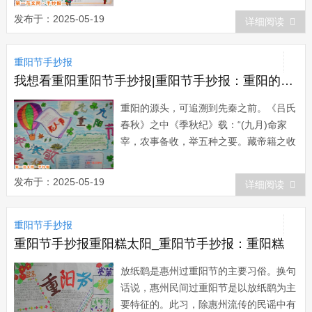
到了汉代。过重阳节的习俗渐渐流行。相
发布于：2025-05-19
详细阅读
传汉高祖刘邦的妃子戚夫人遭到吕后的谋
害，其身前一位侍女贾氏被逐出宫，嫁与
重阳节手抄报
贫民为妻。贾氏便把重...
我想看重阳重阳节手抄报|重阳节手抄报：重阳的源头
重阳的源头，可追溯到先秦之前。《吕氏
春秋》之中《季秋纪》载：“(九月)命家
宰，农事备收，举五种之要。藏帝籍之收
于神仓，祗敬必饬。”“是日也，大飨帝，
尝牺牲，告备于天子。”可见当时已有在
发布于：2025-05-19
详细阅读
秋九月农作物丰收之时祭飨天帝、祭祖，
以谢天帝、祖先恩德的活动。汉...
重阳节手抄报
重阳节手抄报重阳糕太阳_重阳节手抄报：重阳糕
放纸鹞是惠州过重阳节的主要习俗。换句
话说，惠州民间过重阳节是以放纸鹞为主
要特征的。此习，除惠州流传的民谣中有