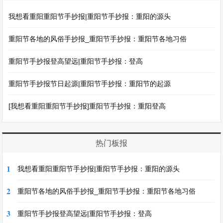
我想看重阳重阳节手抄报|重阳节手抄报：重阳的源头
重阳节各地的风俗手抄报_重阳节手抄报：重阳节各地习俗
重阳节手抄报登高望远|重阳节手抄报：登高
重阳节手抄报节日起源|重阳节手抄报：重阳节的起源
[我想看重阳重阳节手抄报]重阳节手抄报：重阳登高
热门板报
1
我想看重阳重阳节手抄报|重阳节手抄报：重阳的源头
2
重阳节各地的风俗手抄报_重阳节手抄报：重阳节各地习俗
3
重阳节手抄报登高望远|重阳节手抄报：登高