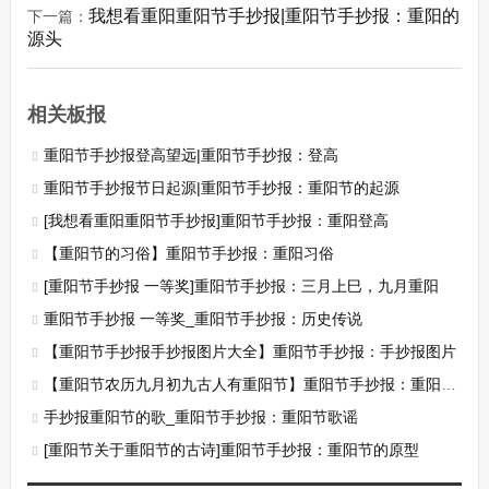
我想看重阳重阳节手抄报|重阳节手抄报：重阳的
下一篇：
源头
相关板报
重阳节手抄报登高望远|重阳节手抄报：登高
重阳节手抄报节日起源|重阳节手抄报：重阳节的起源
[我想看重阳重阳节手抄报]重阳节手抄报：重阳登高
【重阳节的习俗】重阳节手抄报：重阳习俗
[重阳节手抄报 一等奖]重阳节手抄报：三月上巳，九月重阳
重阳节手抄报 一等奖_重阳节手抄报：历史传说
【重阳节手抄报手抄报图片大全】重阳节手抄报：手抄报图片
【重阳节农历九月初九古人有重阳节】重阳节手抄报：重阳节，农历九月初九
手抄报重阳节的歌_重阳节手抄报：重阳节歌谣
[重阳节关于重阳节的古诗]重阳节手抄报：重阳节的原型