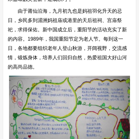
由于莆仙沿海，九月初九也是妈祖羽化升天的忌
日，乡民多到湄洲妈祖庙或港里的天后祖祠、宫庙祭
祀，求得保佑。新中国成立后，重阳节的活动充实了新
的内容。1989年，我国重阳节定为老人节。每到这一
日，各地都要组织老年人登山秋游，开阔视野，交流感
情，锻炼身体，培养人们回归自然，热爱祖国大好山河
的高尚品德。