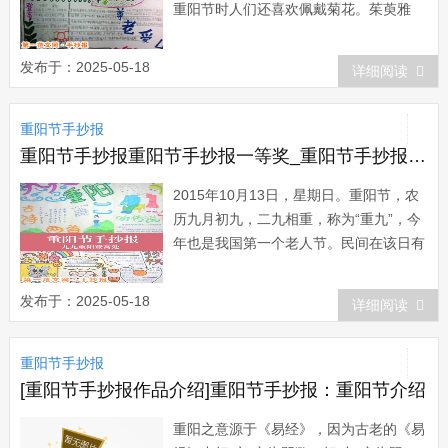
重阳节时人们还喜欢佩戴菊花。茱萸雅
号“辟邪翁”，菊花又名“延寿客”。茱萸是
一种可以做中药的果实，因为出产于吴地
发布于：2025-05-18
详细阅读
(今江浙一带)的茱萸质量最好，因而又叫
吴茱萸...
重阳节手抄报
重阳节手抄报重阳节手抄报一等奖_重阳节手抄报：重阳节
2015年10月13日，星期日。重阳节，农
历九月初九，二九相重，称为“重九”，今
年也是我国第一个老人节。民间在该日有
登高的风俗，所以重阳节又称“登高节”。
还有重九节、茱萸、菊花节等说法。由于
发布于：2025-05-18
详细阅读
九月初九“九九”谐音是&ldquo...
重阳节手抄报
[重阳节手抄报作品介绍]重阳节手抄报：重阳节介绍
重阳之意源于《易经》，因为古老的《易