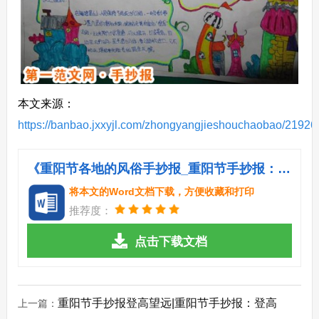
本文来源：
https://banbao.jxxyjl.com/zhongyangjieshouchaobao/21926
《重阳节各地的风俗手抄报_重阳节手抄报：重阳节各地习俗.doc》
将本文的Word文档下载，方便收藏和打印
推荐度：
点击下载文档
重阳节手抄报登高望远|重阳节手抄报：登高
上一篇：