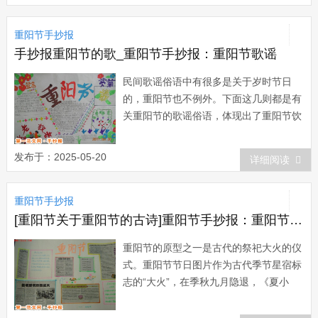
重阳节手抄报
手抄报重阳节的歌_重阳节手抄报：重阳节歌谣
民间歌谣俗语中有很多是关于岁时节日
的，重阳节也不例外。下面这几则都是有
关重阳节的歌谣俗语，体现出了重阳节饮
菊酒、放风筝的风俗，以及在重阳这日占
卜天气的风俗。菊花黄，黄种强;菊花
发布于：2025-05-20
详细阅读
香，黄种康;九月九，饮菊酒，人共菊花
醉重阳。九月九，是重阳;放纸鹞，线爱
重阳节手抄报
长。八月中秋哥送饼，九月重阳妹送鞋
(仫佬族)。重...
[重阳节关于重阳节的古诗]重阳节手抄报：重阳节的原型
重阳节的原型之一是古代的祭祀大火的仪
式。重阳节节日图片作为古代季节星宿标
志的“大火”，在季秋九月隐退，《夏小
正》称“九月内火”，大火星的退隐，不仅
使一向以大火星为季节生产与季节生活标