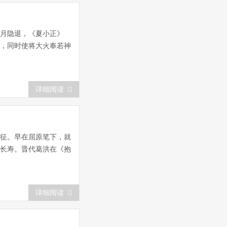
九月隐退，《夏小正》
标，同时使将大火奉若神
详细阅读
象征。早在屈原笔下，就
他长寿。晋代葛洪在《抱
详细阅读