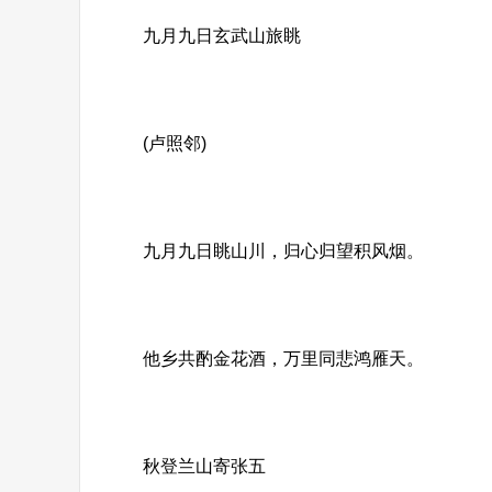
九月九日玄武山旅眺
(卢照邻)
九月九日眺山川，归心归望积风烟。
他乡共酌金花酒，万里同悲鸿雁天。
秋登兰山寄张五