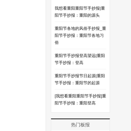
我想看重阳重阳节手抄报|重
阳节手抄报：重阳的源头
重阳节各地的风俗手抄报_重
阳节手抄报：重阳节各地习
俗
重阳节手抄报登高望远|重阳
节手抄报：登高
重阳节手抄报节日起源|重阳
节手抄报：重阳节的起源
[我想看重阳重阳节手抄报]重
阳节手抄报：重阳登高
热门板报