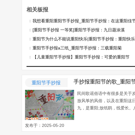
相关板报
我想看重阳重阳节手抄报_重阳节手抄报：在这重阳佳节
[重阳节手抄报 一等奖]重阳节手抄报：九日题涂溪
重阳节为什么不能说重阳快乐|重阳节手抄报：重阳快乐
重阳节手抄报a三纸_重阳节手抄报：三载重阳菊
【儿童重阳节手抄报】重阳节手抄报：可爱的重阳节
手抄报重阳节的歌_重阳
重阳节手抄报
民间歌谣俗语中有很多是关于
放风筝的风俗，以及在重阳这日
九，是重阳;放纸鹞，线爱长。八
发布于：2025-05-20