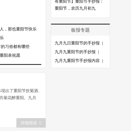
有重阳节】重阳节手抄报：
重阳节，农历九月初九
个人，那也重阳节快乐
板报专题
乐
九月九日重阳节的手抄报
|
节的习俗都有哪些
九月九重阳节的手抄报
|
九重阳表祝愿
九月九重阳节手抄报内容
|
体现出了重阳节饮菊酒、
人共菊花醉重阳。九月
详细阅读