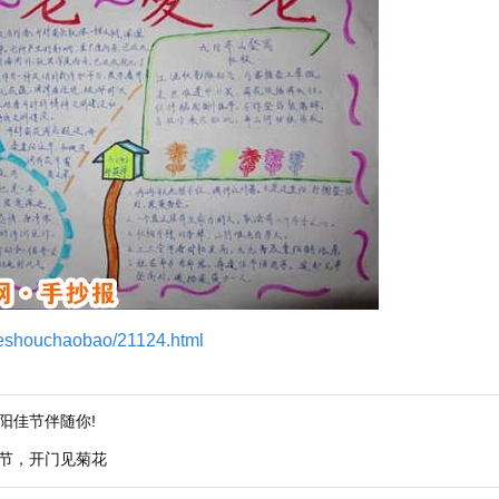
jieshouchaobao/21124.html
阳佳节伴随你!
节，开门见菊花