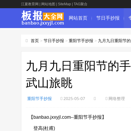
江夏教育网
|
网站地图
|
SiteMap
|
TAG聚合
网站首页
节日手抄报
首页
>
节日手抄报
>
重阳节手抄报
>
九月九日重阳节的
九月九日重阳节的手
武山旅眺
重阳节手抄报
2025-05-07
网络整理
【banbao.jxxyjl.com--重阳节手抄报】
登高(杜甫)