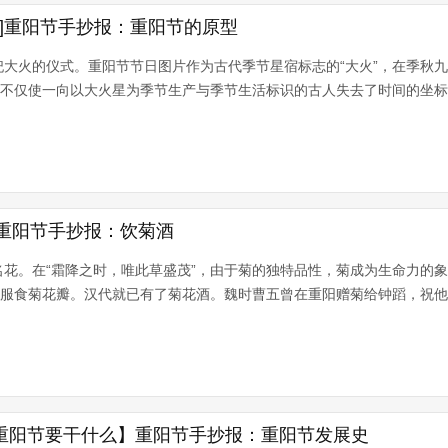
]重阳节手抄报：重阳节的原型
大火的仪式。重阳节节日图片作为古代季节星宿标志的“大火”，在季秋
，不仅使一向以大火星为季节生产与季节生活标识的古人失去了时间的坐
重阳节手抄报：饮菊酒
花。在“霜降之时，唯此草盛茂”，由于菊的独特品性，菊成为生命力的
即服食菊花瓣。汉代就已有了菊花酒。魏时曹五曾在重阳赠菊给钟蹈，祝
 重阳节要干什么】重阳节手抄报：重阳节发展史