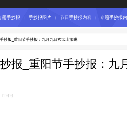
专题手抄报
手抄报图片
节日手抄报内容
专题手抄报
手抄报_重阳节手抄报：九月九日玄武山旅眺
抄报_重阳节手抄报：九
可可