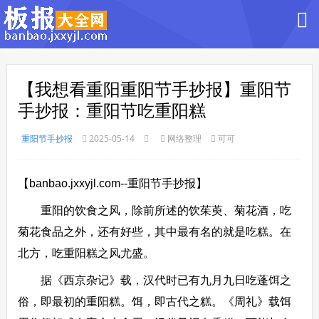
【我想看重阳重阳节手抄报】重阳节
手抄报：重阳节吃重阳糕
重阳节手抄报
2025-05-14
网络整理
可可
【banbao.jxxyjl.com--重阳节手抄报】
重阳的饮食之风，除前所述的饮茱萸、菊花酒，吃
菊花食品之外，还有好些，其中最有名的就是吃糕。在
北方，吃重阳糕之风尤盛。
据《西京杂记》载，汉代时已有九月九日吃蓬饵之
俗，即最初的重阳糕。饵，即古代之糕。《周礼》载饵