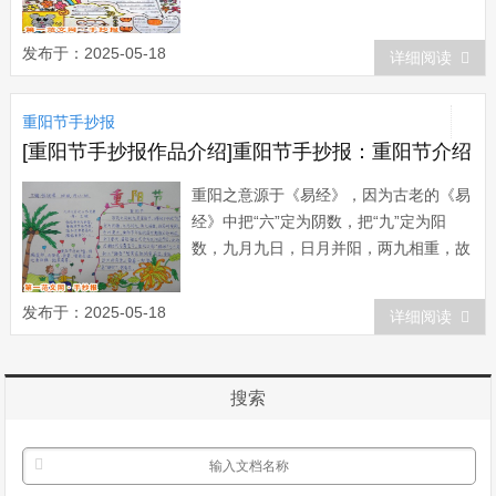
登高的风俗，所以重阳节又称“登高节”。
还有重九节、茱萸、菊花节等说法。由于
发布于：2025-05-18
详细阅读
九月初九“九九”谐音是&ldquo...
重阳节手抄报
[重阳节手抄报作品介绍]重阳节手抄报：重阳节介绍
重阳之意源于《易经》，因为古老的《易
经》中把“六”定为阴数，把“九”定为阳
数，九月九日，日月并阳，两九相重，故
而叫重阳，也叫重九，古人认为是个值得
庆贺的吉利日子，并且从很早就开始过此
发布于：2025-05-18
详细阅读
节日。庆祝重阳节的活动多彩浪漫，一般
包括出游赏景、登高远眺、观赏菊...
搜索