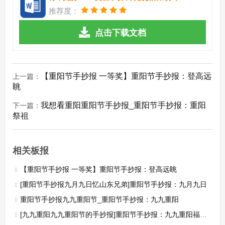
推荐度：
点击下载文档
【重阳节手抄报 一等奖】重阳节手抄报：登高远
上一篇：
眺
我想看重阳重阳节手抄报_重阳节手抄报：重阳
下一篇：
祭祖
相关板报
【重阳节手抄报 一等奖】重阳节手抄报：登高远眺
[重阳节手抄报九月九日忆山东兄弟]重阳节手抄报：九月九日
重阳节手抄报九九重阳节_重阳节手抄报：九九重阳
[九九重阳九九重阳节的手抄报]重阳节手抄报：九九重阳福安康