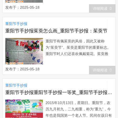
蹂躏。一场瘟疫夺走了青年恒景的父母的
发布于：2025-05-18
详细阅读
生命，他自己也因病差点儿丧了命。病愈
之后，他辞别了心爱的妻子和父老乡亲，
重阳节手抄报
决心出去访仙学艺，为民除掉瘟魔。恒景
四处访师寻...
重阳节手抄报茱萸怎么画_重阳节手抄报：茱萸节
重阳节有佩茱萸的风俗，因此又被称
为“茱萸节”。茱萸是重阳节的重要标志。
重阳节时人们还喜欢佩戴菊花。茱萸雅
号“辟邪翁”，菊花又名“延寿客”。茱萸是
一种可以做中药的果实，因为出产于吴地
发布于：2025-05-18
详细阅读
(今江浙一带)的茱萸质量最好，因而又叫
吴茱萸...
重阳节手抄报
重阳节手抄报重阳节手抄报一等奖_重阳节手抄报：重阳节
2015年10月13日，星期日。重阳节，农
历九月初九，二九相重，称为“重九”，今
年也是我国第一个老人节。民间在该日有